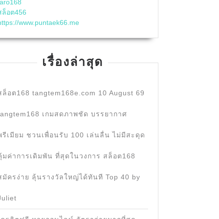
faro168
สล็อต456
https://www.puntaek66.me
เรื่องล่าสุด
สล็อต168 tangtem168e.com 10 August 69
tangtem168 เกมสดภาพชัด บรรยากาศ
พรีเมียม ชวนเพื่อนรับ 100 เล่นลื่น ไม่มีสะดุด
คุ้มค่าการเดิมพัน ที่สุดในวงการ สล็อต168
สมัครง่าย ลุ้นรางวัลใหญ่ได้ทันที Top 40 by
Juliet