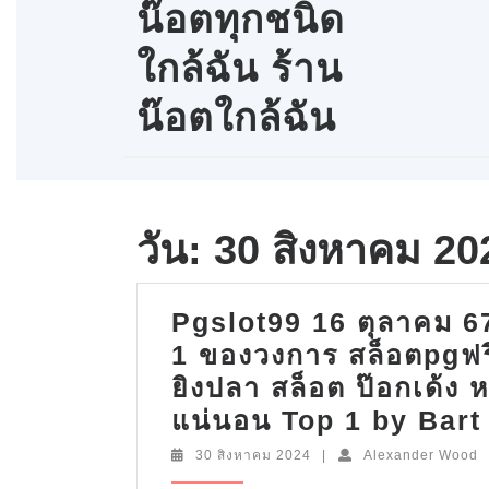
น๊อตทุกชนิด
ใกล้ฉัน ร้าน
น๊อตใกล้ฉัน
วัน:
30 สิงหาคม 20
Pgslot99 16 ตุลาคม 67
1 ของวงการ สล็อตpgฟรี
ยิงปลา สล็อต ป๊อกเด้ง 
แน่นอน Top 1 by Bart
30
A
30 สิงหาคม 2024
|
Alexander Wood
สิงหาคม
W