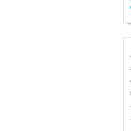
Top
1
by
Bart
pgslot99.world