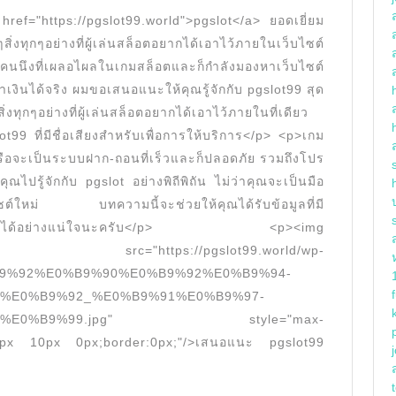
67
ef="https://pgslot99.world">pgslot</a> ยอดเยี่ยม
่งทุกๆอย่างที่ผู้เล่นสล็อตอยากได้เอาไว้ภายในเว็บไซต์
pgslot
็นคนนึงที่เผลอไผลในเกมสล็อตและก็กำลังมองหาเว็บไซต์
สล็อต
งินได้จริง ผมขอเสนอแนะให้คุณรู้จักกับ pgslot99 สุด
ออนไลน์
งทุกๆอย่างที่ผู้เล่นสล็อตอยากได้เอาไว้ภายในที่เดียว
เบอร์
t99 ที่มีชื่อเสียงสำหรับเพื่อการให้บริการ</p> <p>เกม
1
 หรือจะเป็นระบบฝาก-ถอนที่เร็วและก็ปลอดภัย รวมถึงโปร
ของ
ไปรู้จักกับ pgslot อย่างพิถีพิถัน ไม่ว่าคุณจะเป็นมือ
วงการ
เว็บไซต์ใหม่ บทความนี้จะช่วยให้คุณได้รับข้อมูลที่มี
กใช้บริการได้อย่างแน่ใจนะครับ</p> <p><img
สล็อตpgฟรี
"https://pgslot99.world/wp-
ครบ
E0%B9%92%E0%B9%90%E0%B9%92%E0%B9%94-
จบ
%E0%B9%92_%E0%B9%91%E0%B9%97-
ที่
B9%91%E0%B9%99.jpg" style="max-
เว็บ
 10px 10px 0px;border:0px;"/>เสนอแนะ pgslot99
เดียว
บา