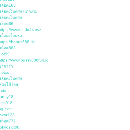
สล็อต168
สล็อตเว็บตรง แตกง่าย
สล็อตเว็บตรง
สล็อต66
https://www.jinda44.xyz
สล็อตเว็บตรง
https://bonus888.life
สล็อต888
slot99
https://www.pussy888fun.io
บาคาร่า
slotxo
สล็อตเว็บตรง
หนังโป๊ไทย
1xbet
funny18
kiss918
pg slot
joker123
สล็อต777
tokyoslot88