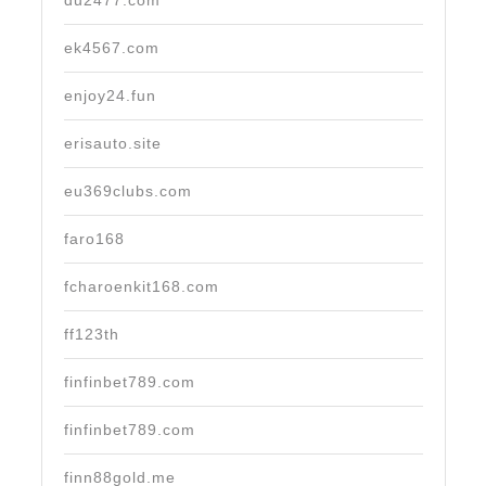
du2477.com
ek4567.com
enjoy24.fun
erisauto.site
eu369clubs.com
faro168
fcharoenkit168.com
ff123th
finfinbet789.com
finfinbet789.com
finn88gold.me