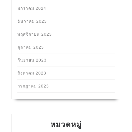
มกราคม 2024
ธันวาคม 2023
พฤศจิกายน 2023
ตุลาคม 2023
กันยายน 2023
สิงหาคม 2023
กรกฎาคม 2023
หมวดหมู่