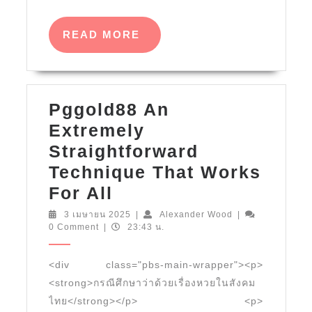
ศูนย์
Top
READ
READ MORE
19
MORE
by
Josefina
Pggold88 An
Extremely
Straightforward
Technique That Works
Pggold88
For All
An
3
Alexander
3 เมษายน 2025
|
Alexander Wood
|
เมษายน
Wood
0 Comment
|
23:43 น.
Extremely
2025
Straightforward
<div class="pbs-main-wrapper"><p>
Technique
<strong>กรณีศึกษาว่าด้วยเรื่องหวยในสังคม
That
ไทย</strong></p> <p>