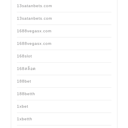
13satanbets.com
13satanbets.com
1688vegasx.com
1688vegasx.com
168slot
168สล็อต
188bet
188betth
1xbet
1xbetth