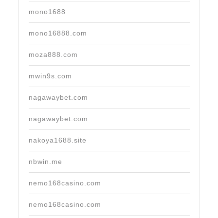
mono1688
mono16888.com
moza888.com
mwin9s.com
nagawaybet.com
nagawaybet.com
nakoya1688.site
nbwin.me
nemo168casino.com
nemo168casino.com