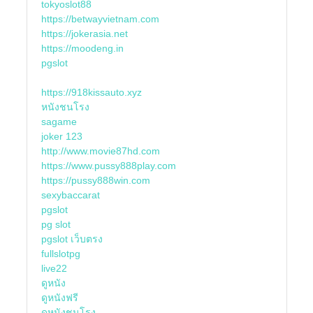
tokyoslot88
https://betwayvietnam.com
https://jokerasia.net
https://moodeng.in
pgslot
https://918kissauto.xyz
หนังชนโรง
sagame
joker 123
http://www.movie87hd.com
https://www.pussy888play.com
https://pussy888win.com
sexybaccarat
pgslot
pg slot
pgslot เว็บตรง
fullslotpg
live22
ดูหนัง
ดูหนังฟรี
ดูหนังชนโรง