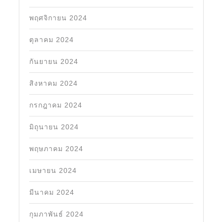
พฤศจิกายน 2024
ตุลาคม 2024
กันยายน 2024
สิงหาคม 2024
กรกฎาคม 2024
มิถุนายน 2024
พฤษภาคม 2024
เมษายน 2024
มีนาคม 2024
กุมภาพันธ์ 2024