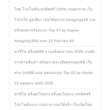
ไทย โปรโมชั่นเครดิตฟรี 100% เกมคุรภาพ เว็บ
โปร่งใส ยูสเดียว เล่นได้ทุกเกม hengjing168 เกม
สล็อตหลายร้อยแบบ Top 47 by Kaylee
hengjing168d.com 10 กันยายน 69
คาสิโน สล็อต888 รวมสล็อตน่าเล่น 2026 เกมดัง
จากค่ายชั้นนำ พร้อมรายละเอียดครบทุกมิติ เว็บ
ตรง Jin888.asia ทดลองเล่น Top 45 by Xavier
22 webตรง AUG 2026
คาสิโน สล็อตเว็บตรง สล็อตเว็บตรง เครดิตฟรี
โปรโมชั่นแรง เล่นง่าย ถอนได้จริง เว็บเปิดใหม่