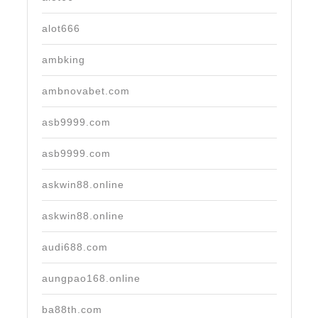
alot666
ambking
ambnovabet.com
asb9999.com
asb9999.com
askwin88.online
askwin88.online
audi688.com
aungpao168.online
ba88th.com