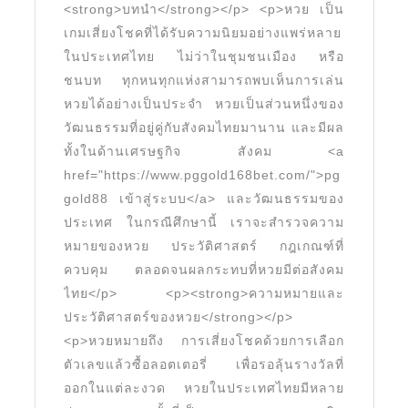
Works
<strong>บทนำ</strong></p> <p>หวย เป็น
For
เกมเสี่ยงโชคที่ได้รับความนิยมอย่างแพร่หลาย
All
ในประเทศไทย ไม่ว่าในชุมชนเมือง หรือ
ชนบท ทุกหนทุกแห่งสามารถพบเห็นการเล่น
หวยได้อย่างเป็นประจำ หวยเป็นส่วนหนึ่งของ
วัฒนธรรมที่อยู่คู่กับสังคมไทยมานาน และมีผล
ทั้งในด้านเศรษฐกิจ สังคม <a
href="https://www.pggold168bet.com/">pg
gold88 เข้าสู่ระบบ</a> และวัฒนธรรมของ
ประเทศ ในกรณีศึกษานี้ เราจะสำรวจความ
หมายของหวย ประวัติศาสตร์ กฎเกณฑ์ที่
ควบคุม ตลอดจนผลกระทบที่หวยมีต่อสังคม
ไทย</p> <p><strong>ความหมายและ
ประวัติศาสตร์ของหวย</strong></p>
<p>หวยหมายถึง การเสี่ยงโชคด้วยการเลือก
ตัวเลขแล้วซื้อลอตเตอรี่ เพื่อรอลุ้นรางวัลที่
ออกในแต่ละงวด หวยในประเทศไทยมีหลาย