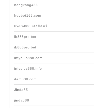
hongkong456
hubbet168.com
hydra888 เครดิตฟรี
ib888pro.bet
ib888pro.bet
infyplus888.com
infyplus888.info
item388.com
Jinda55
jinda888