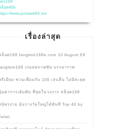
faro168
สล็อต456
https://www.puntaek66.me
เรื่องล่าสุด
สล็อต168 tangtem168e.com 10 August 69
tangtem168 เกมสดภาพชัด บรรยากาศ
พรีเมียม ชวนเพื่อนรับ 100 เล่นลื่น ไม่มีสะดุด
คุ้มค่าการเดิมพัน ที่สุดในวงการ สล็อต168
สมัครง่าย ลุ้นรางวัลใหญ่ได้ทันที Top 40 by
Juliet