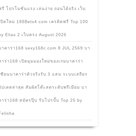
ฟรี โปรโมชั่นแรง เล่นง่าย ถอนได้จริง เว็บ
เปิดใหม่ 188Bets4.com เครดิตฟรี Top 100
by Elias 2 เว็บตรง August 2026
บาคาร่า168 sexy168c.com 8 JUL 2569 บา
คาร่า168 เปิดมุมมองใหม่ของเกมบาคาร่า
เซียนบาคาร่าตัวจริงรับ 3 แสน ระบบเสถียร
อัปเดตล่าสุด สัมผัสโต๊ะสดระดับพรีเมียม บา
คาร่า168 สมัครปุ๊บ รับโปรปั๊บ Top 25 by
Felisha