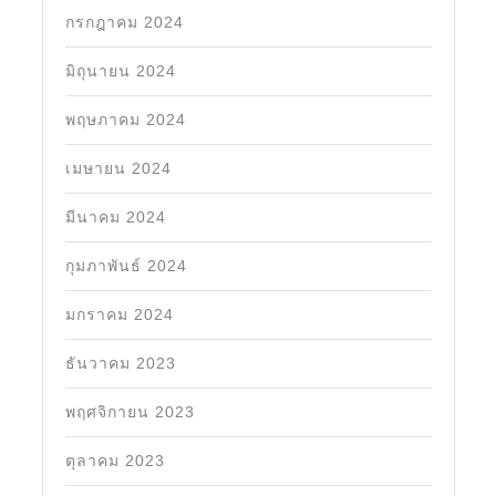
กรกฎาคม 2024
มิถุนายน 2024
พฤษภาคม 2024
เมษายน 2024
มีนาคม 2024
กุมภาพันธ์ 2024
มกราคม 2024
ธันวาคม 2023
พฤศจิกายน 2023
ตุลาคม 2023