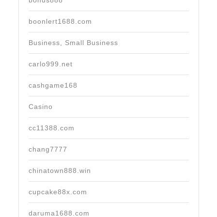
boonlert1688.com
Business, Small Business
carlo999.net
cashgame168
Casino
cc11388.com
chang7777
chinatown888.win
cupcake88x.com
daruma1688.com