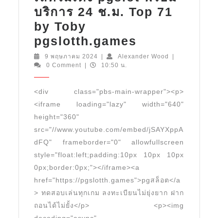
เล่น
บริการ 24 ช.ม. Top 71
สล็อต
by Toby
pg
Pgslot
pgslotth.games
ไม่
3
9
Alexander
9 พฤษภาคม 2024
|
Alexander Wood
|
แน่
พฤษภาคม
Wood
0 Comment
|
10:50 น.
JUL
2024
จริง
2024
ไม่
<div class="pbs-main-wrapper"><p>
pgสล็อต
<iframe loading="lazy" width="640"
No.1
ที่
height="360"
แน่นอ
1
src="//www.youtube.com/embed/jSAYXppA
Top
ใน
dFQ" frameborder="0" allowfullscreen
42
ไทย
style="float:left;padding:10px 10px 10px
by
0px;border:0px;"></iframe><a
สล็อตpgฟรี
Lavon
href="https://pgslotth.games">pgสล็อต</a
รอง
pgslot
> ทดสอบเล่นทุกเกม ลงทะเบียนไม่ยุ่งยาก ฝาก
รับ
ถอนได้ไม่ยั้ง</p> <p><img
ทรู
decoding="async"