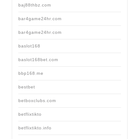
baj88thbz.com
bar4game24hr.com
bar4game24hr.com
baslot168
baslot168bet.com
bbp168.me
bestbet
betboxclubs.com
betflixtikto
betflixtikto.info