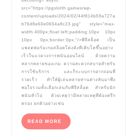
วอ
src="https://pgslotth.games/wp-
เลท
content/uploads/2024/02/44f814b59a727a
b76d8e60e0654a8c23.jpg" style="max-
ไม่
width:400px;float:left;padding:10px 10px
เด้ง
10px 0px;border:0px;"/>พีจีสล็อต เป็น
pgslot
แพลตฟอร์มเกมสล็อตโด่งดังที่เติบโตขึ้นอย่าง
พร้อม
เร็วในแวดวงการพนันออนไลน์ ด้วยความ
บริการ
หลากหลายของเกม ความสะดวกสบายสำหรับ
24
การใช้บริการ และก็ระบบการฝากถอนที่
ช.ม.
รวดเร็ว ทำให้ผู้เล่นหลายท่านต่างหันมาพึง
พอใจรวมทั้งเลือกเล่นกับพีจีสล็อต สำหรับนัก
Top
พนันทั่วไป ด้วยเหตุว่ามีหลายเหตุที่ต้องตรึก
71
ตรอง ยกตัวอย่างเช่น
by
Toby
READ
READ MORE
pgslotth.ga
MORE