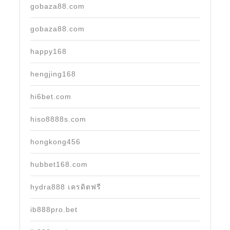
gobaza88.com
gobaza88.com
happy168
hengjing168
hi6bet.com
hiso8888s.com
hongkong456
hubbet168.com
hydra888 เครดิตฟรี
ib888pro.bet