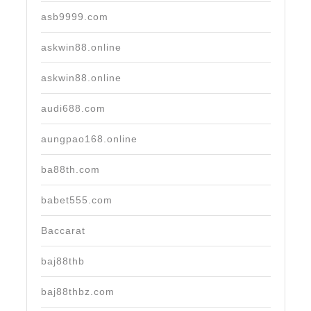
asb9999.com
askwin88.online
askwin88.online
audi688.com
aungpao168.online
ba88th.com
babet555.com
Baccarat
baj88thb
baj88thbz.com