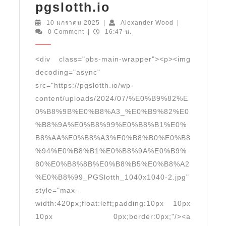
Pgslot
pgslotth.io
24
10
Alexander
10 มกราคม 2025
|
Alexander Wood
|
มกราคม
Wood
0 Comment
|
16:47 น.
ก.พ.
2025
2568
<div class="pbs-main-wrapper"><p><img
pgslotth
decoding="async"
แจก
src="https://pgslotth.io/wp-
เครดิต
content/uploads/2024/07/%E0%B9%82%E
ฟรี
0%B8%9B%E0%B8%A3_%E0%B9%82%E0
ส่ง
%B8%9A%E0%B8%99%E0%B8%B1%E0%
B8%AA%E0%B8%A3%E0%B8%B0%E0%B8
ท้าย
%94%E0%B8%B1%E0%B8%9A%E0%B9%
ปี
80%E0%B8%8B%E0%B8%B5%E0%B8%A2
ดาวน์โหลด
%E0%B8%99_PGSlotth_1040x1040-2.jpg"
พี
style="max-
จี
width:420px;float:left;padding:10px 10px
สล็อต
10px 0px;border:0px;"/><a