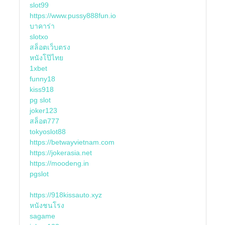
slot99
https://www.pussy888fun.io
บาคาร่า
slotxo
สล็อตเว็บตรง
หนังโป๊ไทย
1xbet
funny18
kiss918
pg slot
joker123
สล็อต777
tokyoslot88
https://betwayvietnam.com
https://jokerasia.net
https://moodeng.in
pgslot
https://918kissauto.xyz
หนังชนโรง
sagame