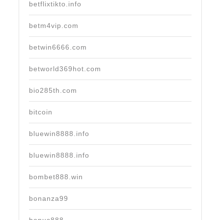
betflixtikto.info
betm4vip.com
betwin6666.com
betworld369hot.com
bio285th.com
bitcoin
bluewin8888.info
bluewin8888.info
bombet888.win
bonanza99
bonus888