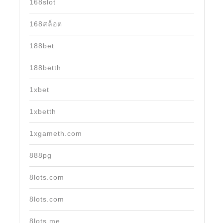
168slot
168สล็อต
188bet
188betth
1xbet
1xbetth
1xgameth.com
888pg
8lots.com
8lots.com
8lots.me