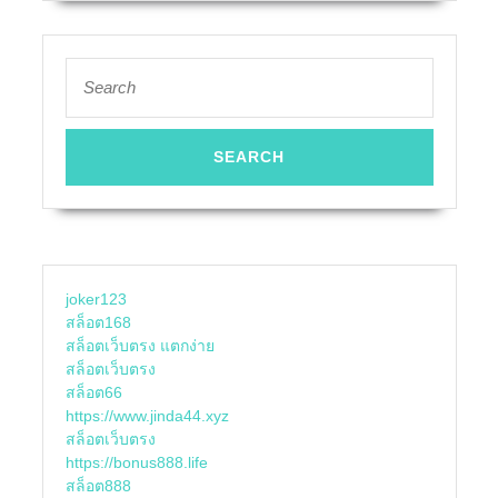
Search
for:
joker123
สล็อต168
สล็อตเว็บตรง แตกง่าย
สล็อตเว็บตรง
สล็อต66
https://www.jinda44.xyz
สล็อตเว็บตรง
https://bonus888.life
สล็อต888