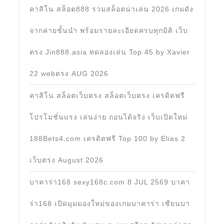
คาสิโน สล็อต888 รวมสล็อตน่าเล่น 2026 เกมดัง
จากค่ายชั้นนำ พร้อมรายละเอียดครบทุกมิติ เว็บ
ตรง Jin888.asia ทดลองเล่น Top 45 by Xavier
22 webตรง AUG 2026
คาสิโน สล็อตเว็บตรง สล็อตเว็บตรง เครดิตฟรี
โปรโมชั่นแรง เล่นง่าย ถอนได้จริง เว็บเปิดใหม่
188Bets4.com เครดิตฟรี Top 100 by Elias 2
เว็บตรง August 2026
บาคาร่า168 sexy168c.com 8 JUL 2569 บาคา
ร่า168 เปิดมุมมองใหม่ของเกมบาคาร่า เซียนบา