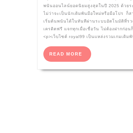
ฟรี
พนันออนไลน์ยอดนิยมสูงสุดในปี 2025 ด้วยระบ
โบนัส
ไม่ว่าจะเป็นนักเดิมพันมือใหม่หรือมือโปร ก็
เข้า
เริ่มต้นพนันได้ในทันทีผ่านระบบอัตโนมัติที่
โหด
เครดิตฟรี แจกทุกเมื่อเชื่อวัน ไม่ต้องฝากก่อน
ทุก
<p>เว็บไซต์ royal99 เป็นแหล่งรวมเกมเดิมพ
ตา
ระบบ
READ
READ MORE
MORE
ดี
เกิน
ต้าน
กำไร
เข้า
เต็ม
ไม้
ทุก