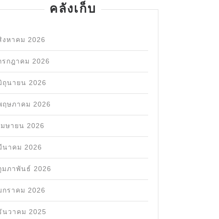
คลังเก็บ
สิงหาคม 2026
กรกฎาคม 2026
มิถุนายน 2026
พฤษภาคม 2026
เมษายน 2026
มีนาคม 2026
กุมภาพันธ์ 2026
มกราคม 2026
ธันวาคม 2025