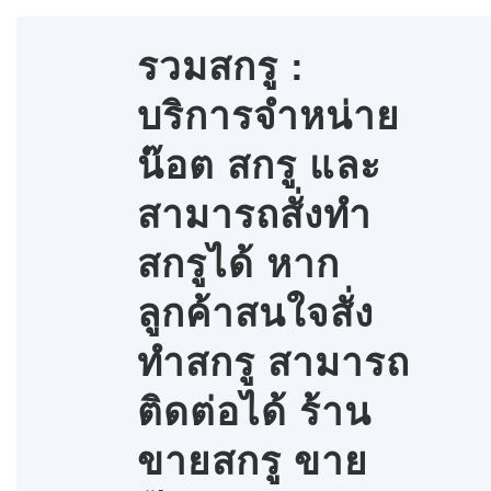
Skip
to
รวมสกรู :
content
บริการจำหน่าย
น๊อต สกรู และ
สามารถสั่งทำ
สกรูได้ หาก
ลูกค้าสนใจสั่ง
ทำสกรู สามารถ
ติดต่อได้ ร้าน
ขายสกรู ขาย