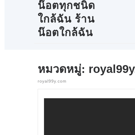
น๊อตทุกชนิด
ใกล้ฉัน ร้าน
น๊อตใกล้ฉัน
หมวดหมู่:
royal99
royal99y.com