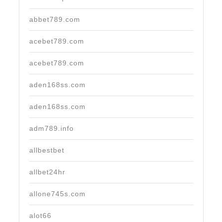
abbet789.com
acebet789.com
acebet789.com
aden168ss.com
aden168ss.com
adm789.info
allbestbet
allbet24hr
allone745s.com
alot66