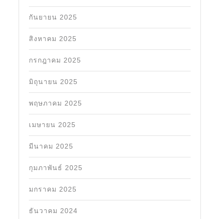
กันยายน 2025
สิงหาคม 2025
กรกฎาคม 2025
มิถุนายน 2025
พฤษภาคม 2025
เมษายน 2025
มีนาคม 2025
กุมภาพันธ์ 2025
มกราคม 2025
ธันวาคม 2024