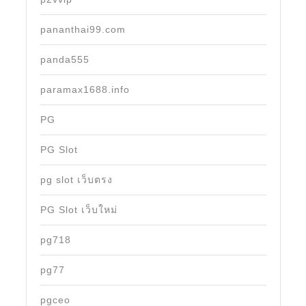
pananthai99.com
panda555
paramax1688.info
PG
PG Slot
pg slot เว็บตรง
PG Slot เว็บใหม่
pg718
pg77
pgceo