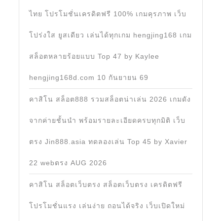
ไทย โปรโมชั่นเครดิตฟรี 100% เกมคุรภาพ เว็บ
โปร่งใส ยูสเดียว เล่นได้ทุกเกม hengjing168 เกม
สล็อตหลายร้อยแบบ Top 47 by Kaylee
hengjing168d.com 10 กันยายน 69
คาสิโน สล็อต888 รวมสล็อตน่าเล่น 2026 เกมดัง
จากค่ายชั้นนำ พร้อมรายละเอียดครบทุกมิติ เว็บ
ตรง Jin888.asia ทดลองเล่น Top 45 by Xavier
22 webตรง AUG 2026
คาสิโน สล็อตเว็บตรง สล็อตเว็บตรง เครดิตฟรี
โปรโมชั่นแรง เล่นง่าย ถอนได้จริง เว็บเปิดใหม่