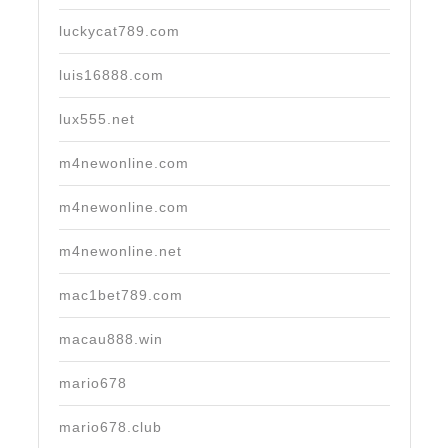
luckycat789.com
luis16888.com
lux555.net
m4newonline.com
m4newonline.com
m4newonline.net
mac1bet789.com
macau888.win
mario678
mario678.club