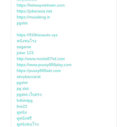
https://betwayvietnam.com
https://jokerasia.net
https://moodeng.in
pgslot
https://918kissauto.xyz
หนังชนโรง
sagame
joker 123
http://www.movie87hd.com
https://www.pussy888play.com
https://pussy888win.com
sexybaccarat
pgslot
pg slot
pgslot เว็บตรง
fullslotpg
live22
ดูหนัง
ดูหนังฟรี
ดูหนังชนโรง