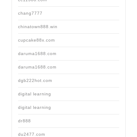
chang7777
chinatown888.win
cupcake88x.com
daruma1688.com
daruma1688.com
dgb222hot.com
digital learning
digital learning
dr888
du2477.com