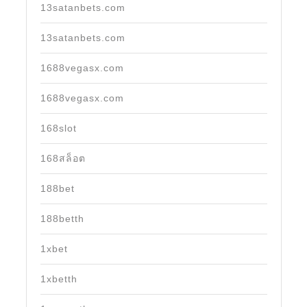
13satanbets.com
13satanbets.com
1688vegasx.com
1688vegasx.com
168slot
168สล็อต
188bet
188betth
1xbet
1xbetth