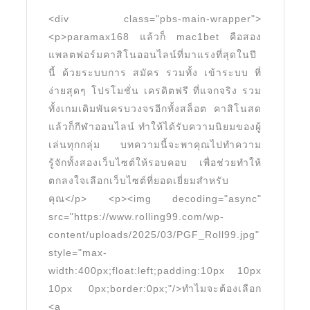
25
<div class="pbs-main-wrapper">
กรกฎาคม
<p>paramax168 แล้วก็ mac1bet คือสอง
paramax168
แพลตฟอร์มคาสิโนออนไลน์ที่มาแรงที่สุดในปี
สมัคร
นี้ ด้วยระบบการ สมัคร รวมทั้ง เข้าระบบ ที่
เน็ต
ง่ายสุดๆ โปรโมชั่น เครดิตฟรี ที่แจกจริง รวม
ช้า
ทั้งเกมเดิมพันครบวงจรอีกทั้งสล็อต คาสิโนสด
แล้วก็กีฬาออนไลน์ ทำให้ได้รับความนิยมของผู้
ก็
เล่นทุกกลุ่ม บทความนี้จะพาคุณไปทำความ
ยัง
รู้จักทั้งสองเว็บไซต์ให้รอบคอบ เพื่อช่วยทำให้
เล่น
ตกลงใจเลือกเว็บไซต์ที่ยอดเยี่ยมสำหรับ
ได้
คุณ</p> <p><img decoding="async"
ไม่มี
src="https://www.rolling99.com/wp-
ค้าง
content/uploads/2025/03/PGF_Roll99.jpg"
style="max-
หรือ
width:400px;float:left;padding:10px 10px
เด้ง
10px 0px;border:0px;"/>ทำไมจะต้องเลือก
Top
<a