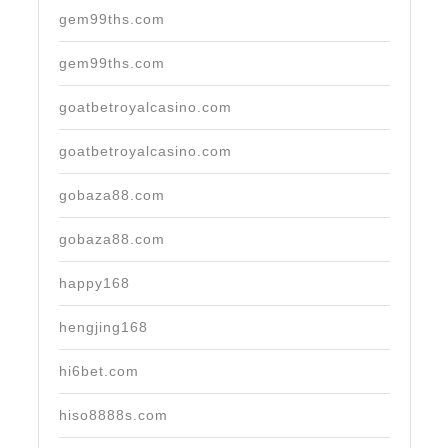
gem99ths.com
gem99ths.com
goatbetroyalcasino.com
goatbetroyalcasino.com
gobaza88.com
gobaza88.com
happy168
hengjing168
hi6bet.com
hiso8888s.com