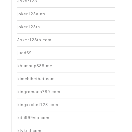
Joker123
joker123auto
joker123th
Joker123th.com
juad69
khumsup888.me
kimchibetbet.com
kingromans789.com
kingxxxbet123.com
kitti999vip.com
ktv4sd.com