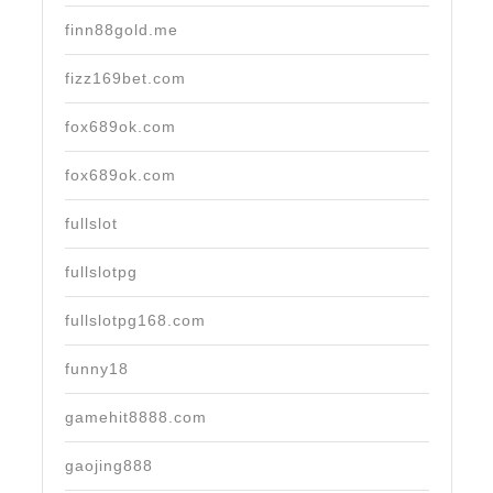
finn88gold.me
fizz169bet.com
fox689ok.com
fox689ok.com
fullslot
fullslotpg
fullslotpg168.com
funny18
gamehit8888.com
gaojing888