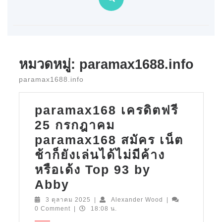
หมวดหมู่:
paramax1688.info
paramax1688.info
paramax168 เครดิตฟรี
25 กรกฎาคม
paramax168 สมัคร เน็ต
ช้าก็ยังเล่นได้ไม่มีค้าง
หรือเด้ง Top 93 by
paramax168
Abby
เครดิต
3
Alexander
3 ตุลาคม 2025
|
Alexander Wood
|
ตุลาคม
Wood
0 Comment
|
18:08 น.
ฟรี
2025