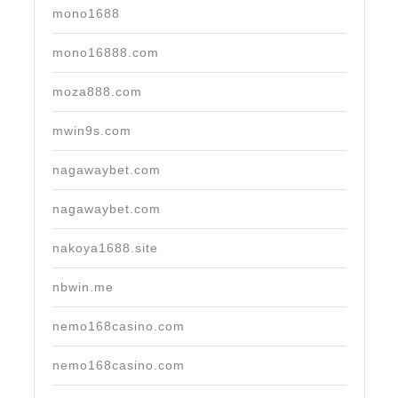
mono1688
mono16888.com
moza888.com
mwin9s.com
nagawaybet.com
nagawaybet.com
nakoya1688.site
nbwin.me
nemo168casino.com
nemo168casino.com