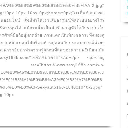
บา
9A%E0%B8%99%E0%B8%B1%E0%B8%AA-2.jpg"
คา
ing:10px 10px 10px 0px;border:0px;"/>เห็นด้วยมาซะ
ร่า
ันออนไลน์ สิ่งที่ทำให้เราเสียอารมณ์ที่สุดเป็นอย่างไร?
ออนไลน์
บริหารทุนได้ แม้กระนั้นเป็นน่ารำคาญหัวใจกับระบบเว็บ
ทรศัพท์มือถือปุ่มกดถ่าย ภาพแตกเป็นพิกเซลกระทั่งมองดู
ที่
บไพ่ภายหน้าเบลอไปครึ่งจอ! หยุดทนกับประสบการณ์ห่วยๆ
คัด
ม่จะพาวาร์ปมาทำความรู้จักกับที่สุดของความพรีเมียม มัน
มา
sexy168b.com/">เซ็กซี่บาคาร่า</a></p> <p><img
ให้
https://www.sexy168b.com/wp-
ครบ
%81%E0%B8%A5%E0%B9%88%E0%B8%AD%E0%B8%8
ทั้ง
8%E0%B8%A1%E0%B8%A3%E0%B8%A7%E0%B8
%E0%B8%A3-Sexyauto168-1040x1040-2.jpg"
ความ
ng:10px
สนุก
ความ
ไว
และ