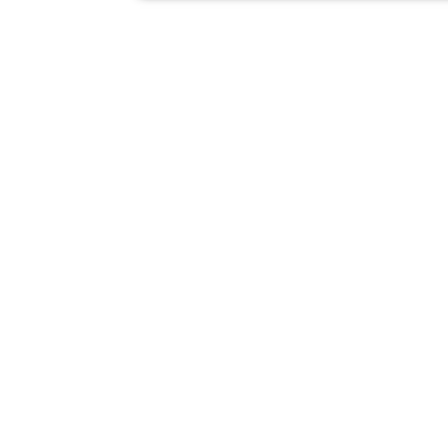
Top
25
by
Felisha