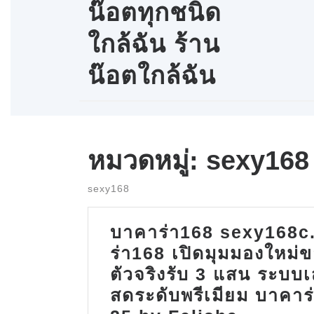
น๊อตทุกชนิด
ใกล้ฉัน ร้าน
น๊อตใกล้ฉัน
หมวดหมู่:
sexy168
sexy168
บาคาร่า168 sexy168c
ร่า168 เปิดมุมมองใหม่
ตัวจริงรับ 3 แสน ระบบเส
สดระดับพรีเมียม บาคาร่