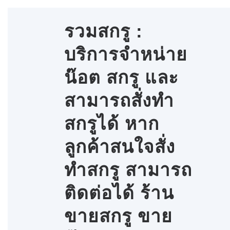
Skip
to
รวมสกรู :
content
บริการจำหน่าย
น๊อต สกรู และ
สามารถสั่งทำ
สกรูได้ หาก
ลูกค้าสนใจสั่ง
ทำสกรู สามารถ
ติดต่อได้ ร้าน
ขายสกรู ขาย