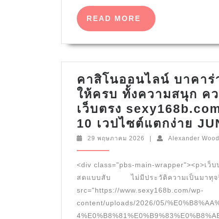
เกม
บา
READ
READ MORE
MORE
คา
ร่า
เซียน
บา
คาสิโนออนไลน์ บาคาร่า
คา
ให้ครบ ทั้งความสนุก คว
ร่า
เว็บตรง sexy168b.com 
ตัว
10 เวปไซต์แตกง่าย JU
จริง
29
29 พฤษภาคม 2026
|
Alexander Woo
รับ
พฤษภาคม
2026
3
<div class="pbs-main-wrapper"><p>เว็บบ
แสน
สดแบบสับ ไม่มีประวัติความเป็นม
ระบบ
src="https://www.sexy168b.com/wp-
content/uploads/2026/05/%E0%B8
เสถียร
4%E0%B8%81%E0%B9%83%E0%B8%A