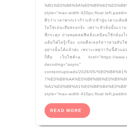
อัปเดต
%B1%E0%B8%9A%E0%B9%82%E0%B8%
ล่าสุด
style="max-width:420px;float:left;padd
สัมผัส
ดีๆว่าเวลาพวกเราก้าวเท้าเข้าสู่แวดวงเดิมพ
โต๊ะ
ไม่ใช่เล่นเสียหรอกจ้ะ เพราะหัวข้อนั้นเรา
สด
ที่กระตุก ถ่ายทอดสดฟีลลิ่งเสมือนใช้กล้องโ
แต้มไพ่ไม่รู้เรื่อง แถมดีลเลอร์สาวสวยสั
ระดับ
อย่างนั้นได้แล้วค่ะ เพราะเหตุว่าวันนี้ตัวแ
พรีเมียม
ก็คือ เว็บไซต์<a href="https://www.
บา
decoding="async" src="
คา
content/uploads/2026/05/%E0%B8
ร่า168
7%E0%B8%AA%E0%B8%B8%E0%B9%8
สมัคร
%A1%E0%B8%A1%E0%B8%B4%E0%B8%95
ปุ๊บ
style="max-width:410px;float:left;paddi
รับ
READ
READ MORE
โปร
MORE
ปั๊บ