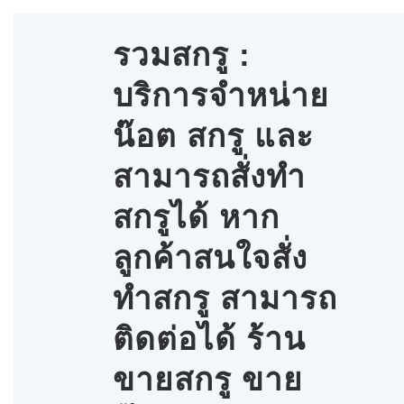
Skip
to
รวมสกรู :
content
บริการจำหน่าย
น๊อต สกรู และ
สามารถสั่งทำ
สกรูได้ หาก
ลูกค้าสนใจสั่ง
ทำสกรู สามารถ
ติดต่อได้ ร้าน
ขายสกรู ขาย