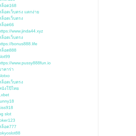
สล็อต168
สล็อตเว็บตรง แตกง่าย
สล็อตเว็บตรง
สล็อต66
https://www.jinda44.xyz
สล็อตเว็บตรง
https://bonus888.life
สล็อต888
slot99
https://www.pussy888fun.io
บาคาร่า
slotxo
สล็อตเว็บตรง
หนังโป๊ไทย
1xbet
funny18
kiss918
pg slot
joker123
สล็อต777
tokyoslot88