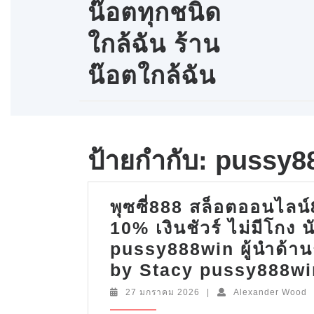
น๊อตทุกชนิด
ใกล้ฉัน ร้าน
น๊อตใกล้ฉัน
ป้ายกำกับ:
pussy8
พุซซี่888 สล็อตออนไลน์
10% เงินชัวร์ ไม่มีโกง 
pussy888win ผู้นำด้า
by Stacy pussy888win
27
A
27 มกราคม 2026
|
Alexander Wood
มกราคม
W