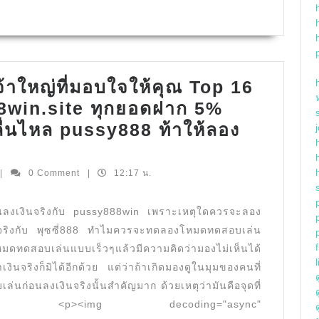
pussy888wi
ผู้นำ
ด้าน
การ
เจ้าใหญ่ที่มอบใจให้คุณ Top 16
ลงทุน
8win.site ทุกยอดฝาก 5%
ให้
ื่นไหล pussy888 ท้าให้ลอง
กำไร
่888
งาม
lexander
|
0 Comment
|
12:17 น.
ood
Top
91
นลงเงินจริงกับ pussy888win เพราะเหตุใดควรจะลอง
by
จริงกับ พุซซี่888 ทำไมควรจะทดลองโหมดทดสอบเล่น
ดทดสอบเล่นแบบเร็วๆแล้วมีความคิดว่ามองไม่เห็นได้
Stacy
ินจริงก็มิได้อีกด้วย แต่ว่าถ้าเกิดมองดูในมุมของคนที่
pussy888wi
่นก่อนลงเงินจริงนั้นสำคัญมาก ด้วยเหตุว่ามันคือจุดที่
18
็วิถีทาง</p> <p><img decoding="async"