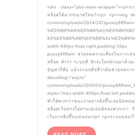
2026
<div class="pbs-main-wrapper"><p>ระบ
สล็อตได้มากขนาดไหน?</p> <p><img deco
content/uploads/2024/10/1pussy888win
%E0%B8%AA%E0%B8%A1%E0%B8%B2
83%E0%B8%AB%E0%B8%A1%E0%B
width:440px;float:right;padding:
pussy888win ช่วยลดความเสี่ยงในการเล่
สล็อต คำว่า ระบบดี มักจะโผล่ตามมาด้วยเสม
ปัญหาก็คือ แล้วระบบดีๆที่ว่ามันช่วยลดก
decoding="async" src="
content/uploads/2020/02/pussy888win
style="max-width:400px;float:left;paddi
ทำให้พวกเราชนะง่ายมากยิ่งขึ้นเลยนิดหน่
สล็อตเว็บตรงไม่ผ่านเอเย่นต์ของพวกเรา 
เว็บมากยิ่งขึ้นแน่นอน</p> <p>ระบบของเว
READ
READ MORE