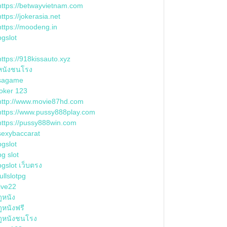
https://betwayvietnam.com
n
https://jokerasia.net
https://moodeng.in
pgslot
https://918kissauto.xyz
หนังชนโรง
sagame
joker 123
http://www.movie87hd.com
https://www.pussy888play.com
https://pussy888win.com
sexybaccarat
pgslot
pg slot
pgslot เว็บตรง
fullslotpg
live22
n.site
ดูหนัง
ดูหนังฟรี
ดูหนังชนโรง