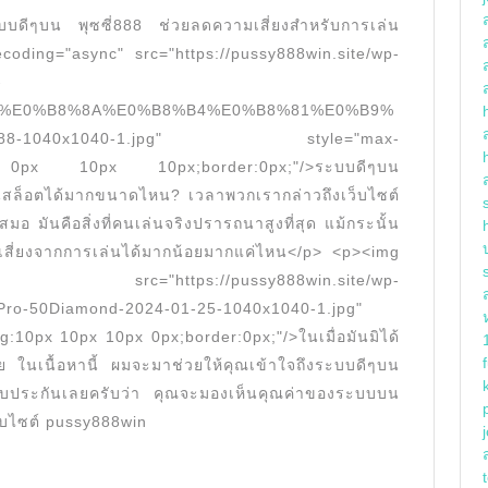
ที่
บดีๆบน พุซซี่888 ช่วยลดความเสี่ยงสำหรับการเล่น
ding="async" src="https://pussy888win.site/wp-
นัก
-
ลงทุน
%E0%B8%8A%E0%B8%B4%E0%B8%81%E0%B9%
ไว้ใจ
9%88-1040x1040-1.jpg" style="max-
แคช
10px 0px 10px 10px;border:0px;"/>ระบบดีๆบน
แบค
นสล็อตได้มากขนาดไหน? เวลาพวกเรากล่าวถึงเว็บไซต์
10%
อ มันคือสิ่งที่คนเล่นจริงปรารถนาสูงที่สุด แม้กระนั้น
เงิน
ารเสี่ยงจากการเล่นได้มากน้อยมากแค่ไหน</p> <p><img
https://pussy888win.site/wp-
ชัวร์
_Pro-50Diamond-2024-01-25-1040x1040-1.jpg"
ไม่มี
ng:10px 10px 10px 0px;border:0px;"/>ในเมื่อมันมิได้
โกง
อย ในเนื้อหานี้ ผมจะมาช่วยให้คุณเข้าใจถึงระบบดีๆบน
นัก
รับประกันเลยครับว่า คุณจะมองเห็นคุณค่าของระบบบน
ลงทุน
็บไซต์ pussy888win
แห่
สมัคร!