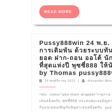
puss
ทุก
READ
READ MORE
MORE
ยอด
ฝาก
5%
ฝาก-
Pussy888win 24 พ.ย.
ถอน
การเดิมพัน ด้วยระบบทัน
ออ
ยอด ฝาก-ถอน ออโต้ นัก
โต้
ที่สุดแห่งปี พุซซี่888 ใ
ใช้
by Thomas pussy888
งาน
26
26 พฤศจิกายน 2025
|
Alexander Woo
ลื่น
พฤศจิกายน
2025
ไหล
<div class="pbs-main-wrapper"><p><a 
puss
เล่นสล็อตกับ พุซซี่888 ประสบพบเจอปัญหา
ท้า
กันแน่เคยเผชิญกับปัญหาเล่นสล็อตกับ pu