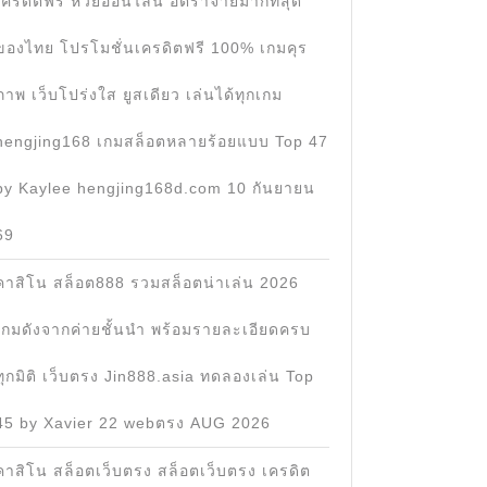
เครดิตฟรี หวยออนไลน์ อัตราจ่ายมากที่สุด
ของไทย โปรโมชั่นเครดิตฟรี 100% เกมคุร
ภาพ เว็บโปร่งใส ยูสเดียว เล่นได้ทุกเกม
hengjing168 เกมสล็อตหลายร้อยแบบ Top 47
by Kaylee hengjing168d.com 10 กันยายน
69
คาสิโน สล็อต888 รวมสล็อตน่าเล่น 2026
เกมดังจากค่ายชั้นนำ พร้อมรายละเอียดครบ
ทุกมิติ เว็บตรง Jin888.asia ทดลองเล่น Top
45 by Xavier 22 webตรง AUG 2026
คาสิโน สล็อตเว็บตรง สล็อตเว็บตรง เครดิต