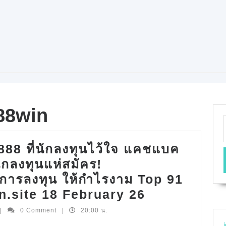
88win
f
888 ที่นักลงทุนไว้ใจ แคชแบค
นักลงทุนแห่สมัคร!
นการลงทุน ให้กำไรงาม Top 91
พุซซี่888
.site 18 February 26
สล็อต
lexander
|
0 Comment
|
20:00 น.
ood
ออนไลน์888