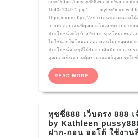
ใจ
src="https://pussy888win.site/wp-cont
ให้
1040x1040-1.jpg" style="max-widt
คุณ
10px;border:0px;"/>การเล่นของตนเองได้
การทดสอบเล่นที่คุณอาจไม่เคยทราบมาก
Top
ประโยชน์อะไรบ้าง?</p> <p>โหมดทดสอบเล
16
ไม่ใช้น้อยใช้โหมดทดลองเล่นไม่ถูกจุดหมาย 
by
ประโยชน์ต่างๆที่ได้รับจากมันมีมากกว่าป
Kath
คุณมองเห็นความคุ้มราคาและก็คุณประโยช์
puss
ทุก
READ
READ MORE
MORE
ยอด
ฝาก
5%
ฝาก-
พุซซี่888 เว็บตรง 888 
ถอน
by Kathleen pussy88
ออ
ฝาก-ถอน ออโต้ ใช้งานล