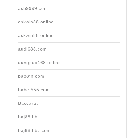
asb9999.com
askwin88.online
askwin88.online
audi688.com
aungpao168.online
ba88th.com
babet555.com
Baccarat
baj88thb
baj88thbz.com