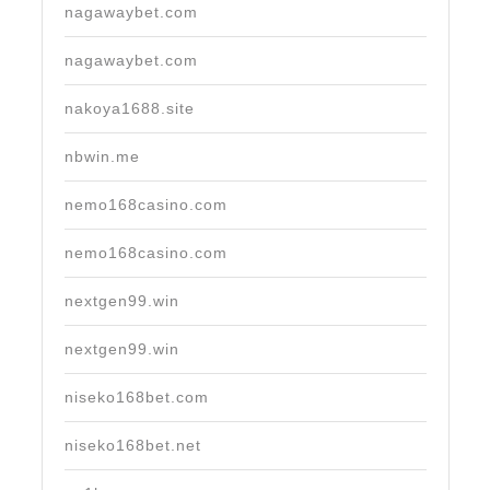
nagawaybet.com
nagawaybet.com
nakoya1688.site
nbwin.me
nemo168casino.com
nemo168casino.com
nextgen99.win
nextgen99.win
niseko168bet.com
niseko168bet.net