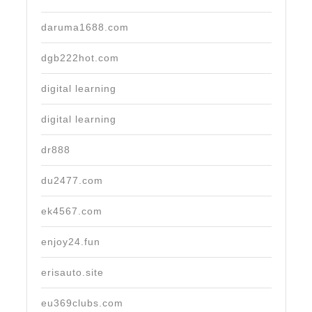
daruma1688.com
dgb222hot.com
digital learning
digital learning
dr888
du2477.com
ek4567.com
enjoy24.fun
erisauto.site
eu369clubs.com