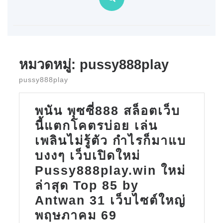
หมวดหมู่:
pussy888play
pussy888play
พนัน พุซซี่888 สล็อตเว็บ
นี้แตกโคตรบ่อย เล่น
เพลินไม่รู้ตัว กำไรก็มาแบ
บงงๆ เว็บเปิดใหม่
Pussy888play.win ใหม่
ล่าสุด Top 85 by
Antwan 31 เว็บไซต์ใหญ่
พนัน
พฤษภาคม 69