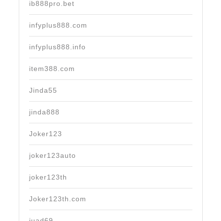
ib888pro.bet
infyplus888.com
infyplus888.info
item388.com
Jinda55
jinda888
Joker123
joker123auto
joker123th
Joker123th.com
juad69