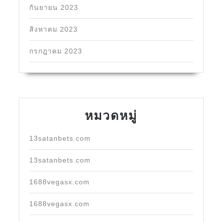
กันยายน 2023
สิงหาคม 2023
กรกฎาคม 2023
หมวดหมู่
13satanbets.com
13satanbets.com
1688vegasx.com
1688vegasx.com