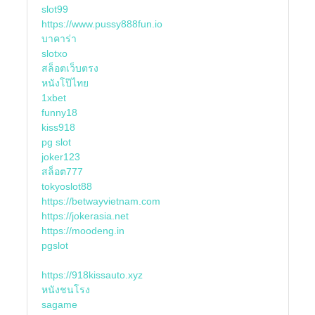
slot99
https://www.pussy888fun.io
บาคาร่า
slotxo
สล็อตเว็บตรง
หนังโป๊ไทย
1xbet
funny18
kiss918
pg slot
joker123
สล็อต777
tokyoslot88
https://betwayvietnam.com
https://jokerasia.net
https://moodeng.in
pgslot
https://918kissauto.xyz
หนังชนโรง
sagame