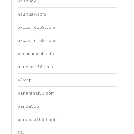
no1huay
no1huay.com
okcasino159.com
okcasino159.com
onesiamclub.site
onoplus168.com
p2vvip
pananthai99.com
panda555
paramax1688.info
PG