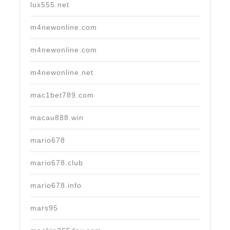
lux555.net
m4newonline.com
m4newonline.com
m4newonline.net
mac1bet789.com
macau888.win
mario678
mario678.club
mario678.info
mars95