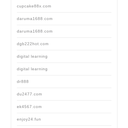
cupcake88x.com
daruma1688.com
daruma1688.com
dgb222hot.com
digital learning
digital learning
dr888
du2477.com
ek4567.com
enjoy24.fun