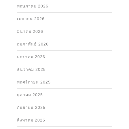
พฤษภาคม 2026
เมษายน 2026
มีนาคม 2026
กุมภาพันธ์ 2026
มกราคม 2026
ธันวาคม 2025
พฤศจิกายน 2025
ตุลาคม 2025
กันยายน 2025
สิงหาคม 2025