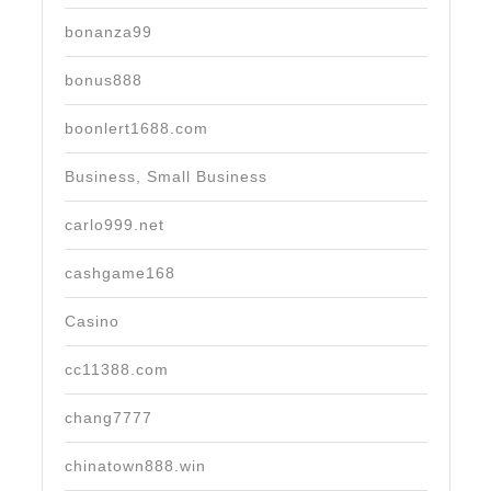
bonanza99
bonus888
boonlert1688.com
Business, Small Business
carlo999.net
cashgame168
Casino
cc11388.com
chang7777
chinatown888.win