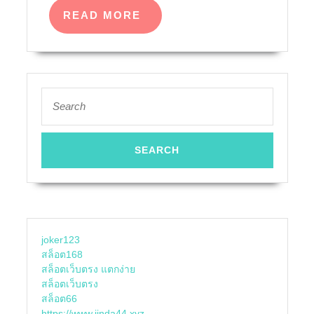
ทำ
READ
READ MORE
สกรู
MORE
สามารถ
ติดต่อ
ได้
Search
ร้าน
for:
ขาย
สกรู
ขาย
น๊อต
ทุก
ชนิด
joker123
ใกล้
สล็อต168
สล็อตเว็บตรง แตกง่าย
ฉัน
สล็อตเว็บตรง
ร้าน
สล็อต66
https://www.jinda44.xyz