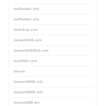
betflixtikto.info
betflixtikto.info
betm4vip.com
betwin6666.com
betworld369hot.com
bio285th.com
bitcoin
bluewin8888.info
bluewin8888.info
bombet888.win