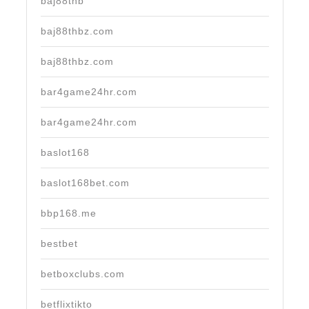
baj88thb
baj88thbz.com
baj88thbz.com
bar4game24hr.com
bar4game24hr.com
baslot168
baslot168bet.com
bbp168.me
bestbet
betboxclubs.com
betflixtikto