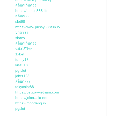
น๊อต
สล็อตเว็บตรง
ใกล้
https://bonus888.life
สล็อต888
ฉัน
slot99
https://www.pussy888fun.io
บาคาร่า
slotxo
สล็อตเว็บตรง
หนังโป๊ไทย
1xbet
funny18
kiss918
pg slot
joker123
สล็อต777
tokyoslot88
https://betwayvietnam.com
https://jokerasia.net
https://moodeng.in
pgslot