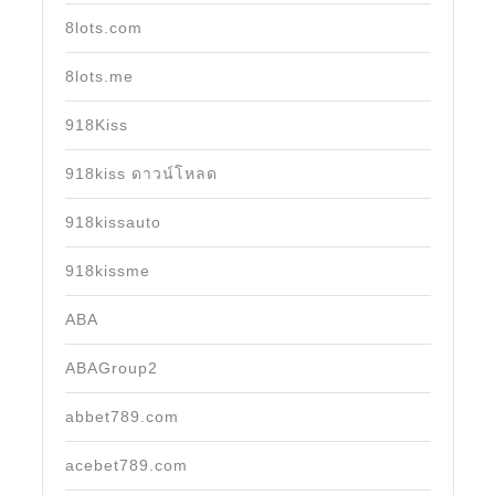
8lots.com
8lots.me
918Kiss
918kiss ดาวน์โหลด
918kissauto
918kissme
ABA
ABAGroup2
abbet789.com
acebet789.com