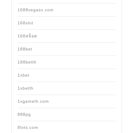
1688vegasx.com
168slot
168สล็อต
188bet
188betth
1xbet
1xbetth
1xgameth.com
888pg
8lots.com