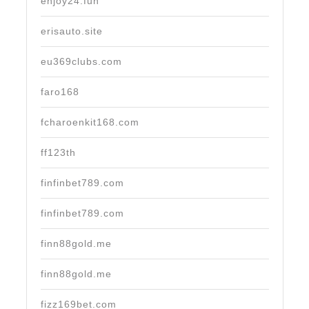
enjoy24.fun
erisauto.site
eu369clubs.com
faro168
fcharoenkit168.com
ff123th
finfinbet789.com
finfinbet789.com
finn88gold.me
finn88gold.me
fizz169bet.com