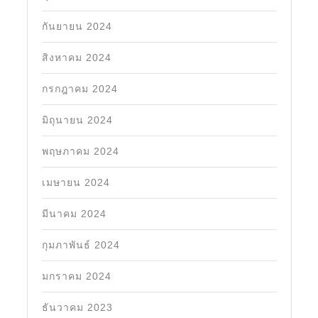
กันยายน 2024
สิงหาคม 2024
กรกฎาคม 2024
มิถุนายน 2024
พฤษภาคม 2024
เมษายน 2024
มีนาคม 2024
กุมภาพันธ์ 2024
มกราคม 2024
ธันวาคม 2023