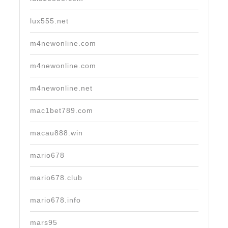
lux555.net
m4newonline.com
m4newonline.com
m4newonline.net
mac1bet789.com
macau888.win
mario678
mario678.club
mario678.info
mars95