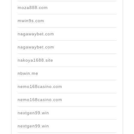
moza888.com
mwin9s.com
nagawaybet.com
nagawaybet.com
nakoya1688.site
nbwin.me
nemo168casino.com
nemo168casino.com
nextgen99.win
nextgen99.win