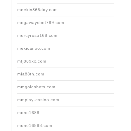
meekin365day.com
megawaysbet789.com
mercyrosa168.com
mexicanoo.com
mfj889xx.com
mia88th.com
mmgoldsbets.com
mmplay-casino.com
mono1688
mono16888.com