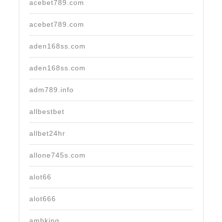
acebet789.com
acebet789.com
aden168ss.com
aden168ss.com
adm789.info
allbestbet
allbet24hr
allone745s.com
alot66
alot666
ambking