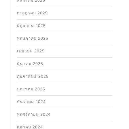
สิงหาคม 2025
กรกฎาคม 2025
มิถุนายน 2025
พฤษภาคม 2025
เมษายน 2025
มีนาคม 2025
กุมภาพันธ์ 2025
มกราคม 2025
ธันวาคม 2024
พฤศจิกายน 2024
ตุลาคม 2024