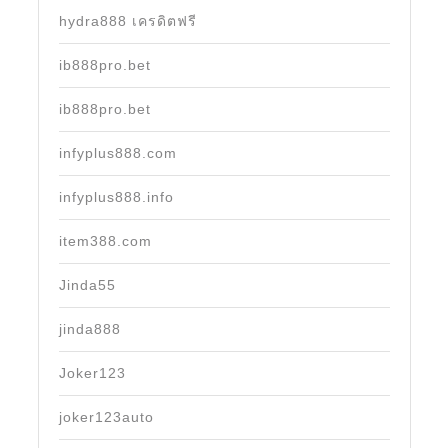
hydra888 เครดิตฟรี
ib888pro.bet
ib888pro.bet
infyplus888.com
infyplus888.info
item388.com
Jinda55
jinda888
Joker123
joker123auto