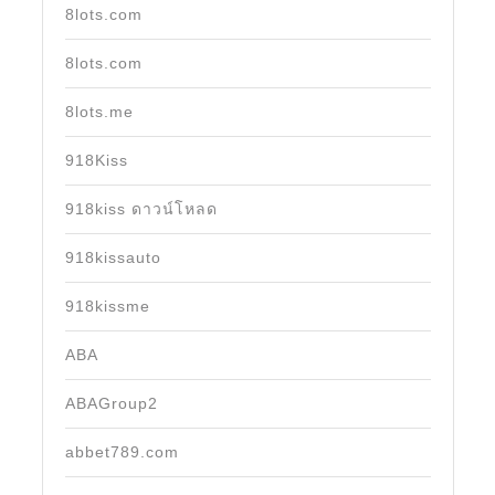
8lots.com
8lots.com
8lots.me
918Kiss
918kiss ดาวน์โหลด
918kissauto
918kissme
ABA
ABAGroup2
abbet789.com