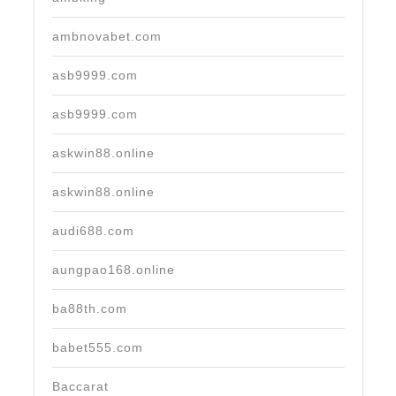
ambnovabet.com
asb9999.com
asb9999.com
askwin88.online
askwin88.online
audi688.com
aungpao168.online
ba88th.com
babet555.com
Baccarat