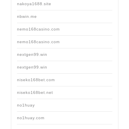
nakoya1688.site
nbwin.me
nemo168casino.com
nemo168casino.com
nextgen99.win
nextgen99.win
niseko168bet.com
niseko168bet.net
no1huay
no1huay.com