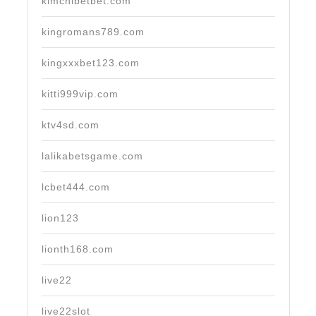
kimchibetbet.com
kingromans789.com
kingxxxbet123.com
kitti999vip.com
ktv4sd.com
lalikabetsgame.com
lcbet444.com
lion123
lionth168.com
live22
live22slot