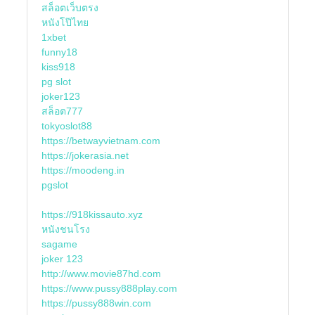
สล็อตเว็บตรง
หนังโป๊ไทย
1xbet
funny18
kiss918
pg slot
joker123
สล็อต777
tokyoslot88
https://betwayvietnam.com
https://jokerasia.net
https://moodeng.in
pgslot
https://918kissauto.xyz
หนังชนโรง
sagame
joker 123
http://www.movie87hd.com
https://www.pussy888play.com
https://pussy888win.com