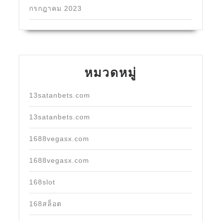
กรกฎาคม 2023
หมวดหมู่
13satanbets.com
13satanbets.com
1688vegasx.com
1688vegasx.com
168slot
168สล็อต