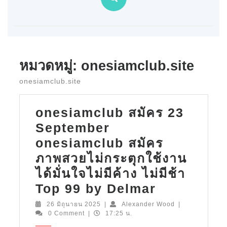
หมวดหมู่:
onesiamclub.site
onesiamclub.site
onesiamclub สมัคร 23
September
onesiamclub สมัคร
ภาพสวยไม่กระตุกใช้งาน
ได้มั่นใจไม่มีค้าง ไม่มีช้า
onesiamc
Top 99 by Delmar
สมัคร
26
Alexander
26 มิถุนายน 2025
|
Alexander Wood
|
มิถุนายน
Wood
0 Comment
|
17:25 น.
23
2025