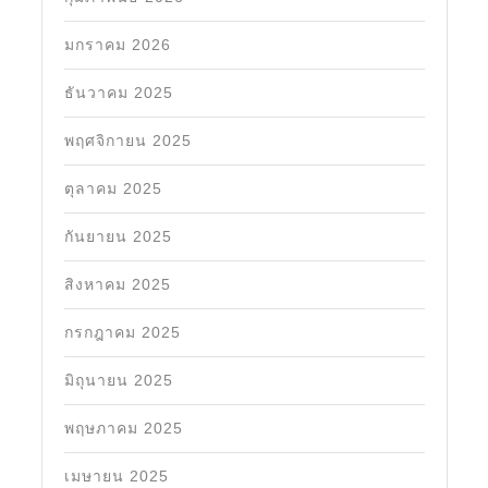
มกราคม 2026
ธันวาคม 2025
พฤศจิกายน 2025
ตุลาคม 2025
กันยายน 2025
สิงหาคม 2025
กรกฎาคม 2025
มิถุนายน 2025
พฤษภาคม 2025
เมษายน 2025