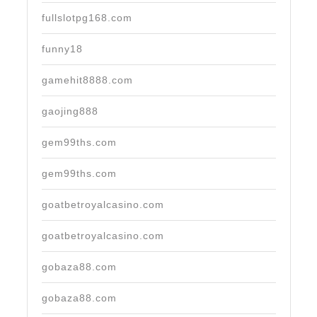
fullslotpg168.com
funny18
gamehit8888.com
gaojing888
gem99ths.com
gem99ths.com
goatbetroyalcasino.com
goatbetroyalcasino.com
gobaza88.com
gobaza88.com