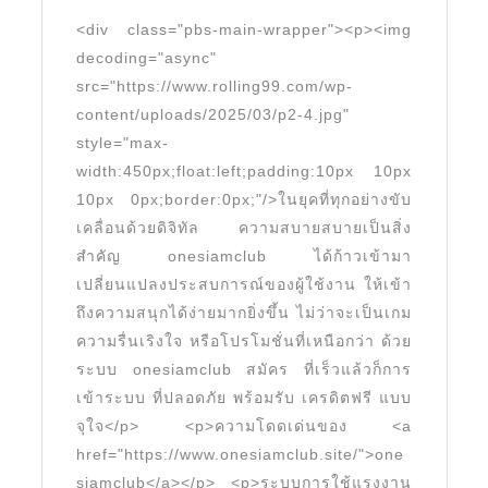
Septembe
<div class="pbs-main-wrapper"><p><img
onesiamc
decoding="async"
สมัคร
src="https://www.rolling99.com/wp-
ภาพ
content/uploads/2025/03/p2-4.jpg"
สวย
style="max-
ไม่
width:450px;float:left;padding:10px 10px
10px 0px;border:0px;"/>ในยุคที่ทุกอย่างขับ
กระตุก
เคลื่อนด้วยดิจิทัล ความสบายสบายเป็นสิ่ง
ใช้
สำคัญ onesiamclub ได้ก้าวเข้ามา
งาน
เปลี่ยนแปลงประสบการณ์ของผู้ใช้งาน ให้เข้า
ได้
ถึงความสนุกได้ง่ายมากยิ่งขึ้น ไม่ว่าจะเป็นเกม
มั่นใจ
ความรื่นเริงใจ หรือโปรโมชั่นที่เหนือกว่า ด้วย
ไม่มี
ระบบ onesiamclub สมัคร ที่เร็วแล้วก็การ
เข้าระบบ ที่ปลอดภัย พร้อมรับ เครดิตฟรี แบบ
ค้าง
จุใจ</p> <p>ความโดดเด่นของ <a
ไม่มี
href="https://www.onesiamclub.site/">one
ช้า
siamclub</a></p> <p>ระบบการใช้แรงงาน