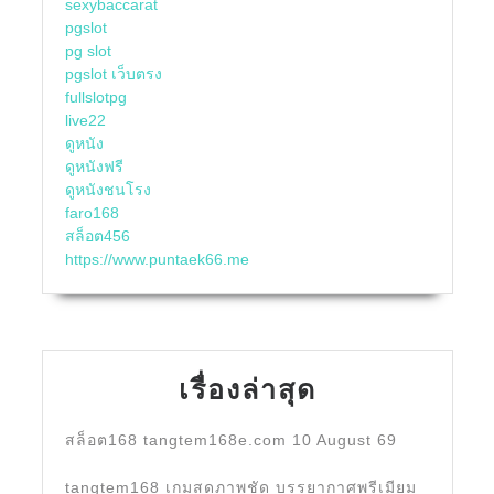
sexybaccarat
pgslot
pg slot
pgslot เว็บตรง
fullslotpg
live22
ดูหนัง
ดูหนังฟรี
ดูหนังชนโรง
faro168
สล็อต456
https://www.puntaek66.me
เรื่องล่าสุด
สล็อต168 tangtem168e.com 10 August 69
tangtem168 เกมสดภาพชัด บรรยากาศพรีเมียม