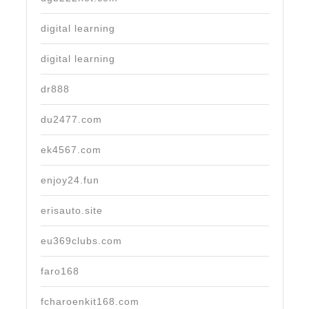
digital learning
digital learning
dr888
du2477.com
ek4567.com
enjoy24.fun
erisauto.site
eu369clubs.com
faro168
fcharoenkit168.com