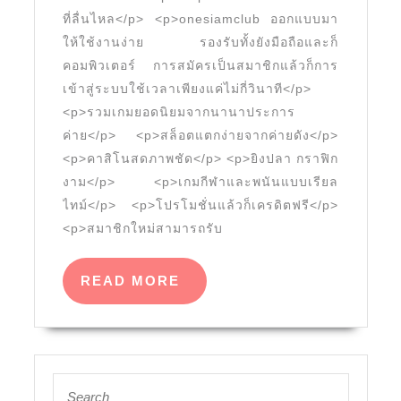
Top
ที่ลื่นไหล</p> <p>onesiamclub ออกแบบมา
99
ให้ใช้งานง่าย รองรับทั้งยังมือถือและก็
by
คอมพิวเตอร์ การสมัครเป็นสมาชิกแล้วก็การ
Delmar
เข้าสู่ระบบใช้เวลาเพียงแค่ไม่กี่วินาที</p>
<p>รวมเกมยอดนิยมจากนานาประการ
ค่าย</p> <p>สล็อตแตกง่ายจากค่ายดัง</p>
<p>คาสิโนสดภาพชัด</p> <p>ยิงปลา กราฟิก
งาม</p> <p>เกมกีฬาและพนันแบบเรียล
ไทม์</p> <p>โปรโมชั่นแล้วก็เครดิตฟรี</p>
<p>สมาชิกใหม่สามารถรับ
READ
READ MORE
MORE
Search
for: