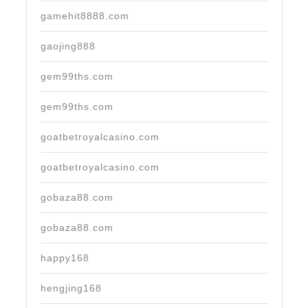
gamehit8888.com
gaojing888
gem99ths.com
gem99ths.com
goatbetroyalcasino.com
goatbetroyalcasino.com
gobaza88.com
gobaza88.com
happy168
hengjing168