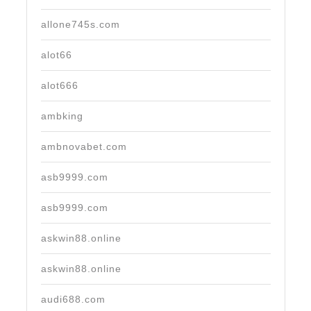
allone745s.com
alot66
alot666
ambking
ambnovabet.com
asb9999.com
asb9999.com
askwin88.online
askwin88.online
audi688.com