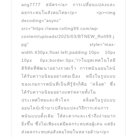
ang7777 สมัคร</a> การเปลี่ยนแปลงและ
ผลกระทบในสังคมไทย</p> <p><img
decoding="async"
src="https://www.rolling99.com/wp-
content/uploads/2025/03/BTNEW_Roll99.j
pg" style="max-
width:430px;float:left;padding:10px 10px
10px 0px;border:0px;"/>ในยุคเทคโนโลยี
ดิจิทัลที่พัฒนาอย่างรวดเร็ว การพนันออนไลน์
ได้รับความนิยมอย่างต่อเนื่อง หนึ่งในรูปแบบ
ของเกมการพนันที่เป็นที่รู้จักก็คือ “สล็อต” ซึ่ง
ได้รับความนิยมอย่างแพร่หลายทั้งใน
ประเทศไทยและทั่วโลก สล็อตในรูปแบบ
ออนไลน์เข้ามาเปลี่ยนแปลงวิถีการเล่นการ
พนันแบบดั้งเดิม ให้สะดวกและเข้าถึงง่ายมาก
ยิ่งขึ้น ซึ่งไม่เพียงแต่มีผลกระทบต่อผู้เล่น แต่ยัง
ส่งผลกระทบต่อสังคมไทยในหลายด้าน</p>