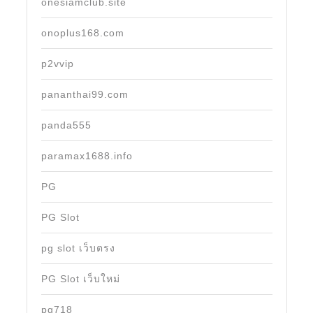
onesiamclub.site
onoplus168.com
p2vvip
pananthai99.com
panda555
paramax1688.info
PG
PG Slot
pg slot เว็บตรง
PG Slot เว็บใหม่
pg718