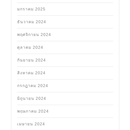
มกราคม 2025
ธันวาคม 2024
พฤศจิกายน 2024
ตุลาคม 2024
กันยายน 2024
สิงหาคม 2024
กรกฎาคม 2024
มิถุนายน 2024
พฤษภาคม 2024
เมษายน 2024