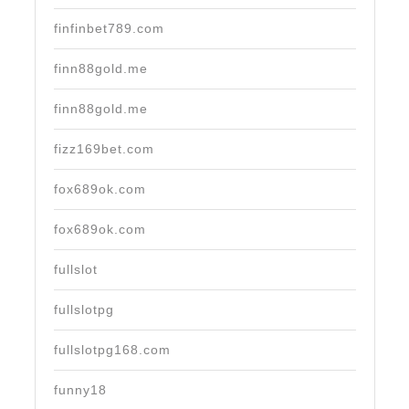
finfinbet789.com
finn88gold.me
finn88gold.me
fizz169bet.com
fox689ok.com
fox689ok.com
fullslot
fullslotpg
fullslotpg168.com
funny18