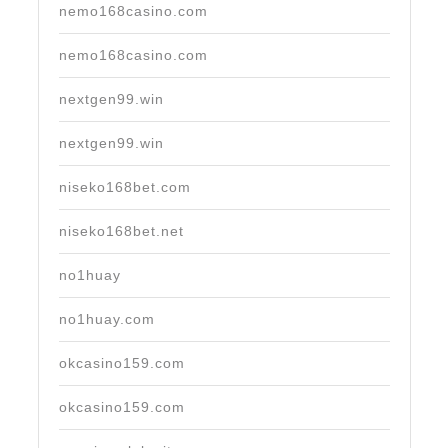
nemo168casino.com
nemo168casino.com
nextgen99.win
nextgen99.win
niseko168bet.com
niseko168bet.net
no1huay
no1huay.com
okcasino159.com
okcasino159.com