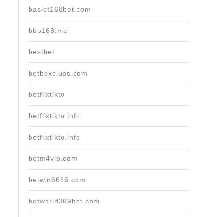
baslot168bet.com
bbp168.me
bestbet
betboxclubs.com
betflixtikto
betflixtikto.info
betflixtikto.info
betm4vip.com
betwin6666.com
betworld369hot.com