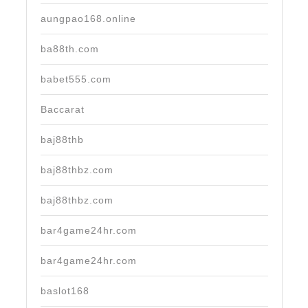
aungpao168.online
ba88th.com
babet555.com
Baccarat
baj88thb
baj88thbz.com
baj88thbz.com
bar4game24hr.com
bar4game24hr.com
baslot168