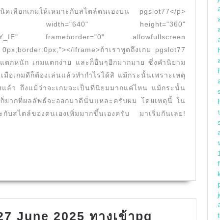
นิคเลือกเกมให้เหมาะกับสไตล์ตนเองบน pgslot77</p>
zy" width="640" height="360"
twu4Y_IE" frameborder="0" allowfullscreen
 0px;border:0px;"></iframe>ถ้าเราพูดถึงเกม pgslot77
แตกหนัก เกมแตกง่าย และก็อื่นๆอีกมากมาย ซึ่งคำนิยาม
มื่อเกมดีก็ต้องเล่นแล้วทำกำไรได้สิ แม้กระนั้นเพราะเหตุ
แล้ว ถึงแม้ว่าจะเกมจะเป็นที่นิยมมากแค่ไหน แม้กระนั้น
ก็ยากที่ผลลัพธ์จะออกมาดีนั่นแหละครับผม โดยเหตุนี้ ใน
กับสไตล์ของตนเองเพิ่มมากขึ้นเองครับ มาเริ่มกันเลย!
 27 June 2025 ทางเข้าpg
คม