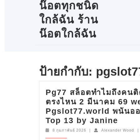
น๊อตทุกชนิด
ใกล้ฉัน ร้าน
น๊อตใกล้ฉัน
ป้ายกำกับ:
pgslot7
Pg77 สล็อตทำไมถึงคนติ
ตรงไหน 2 มีนาคม 69 w
Pgslot77.world พนันออน
Pg77
Top 13 by Janine
สล็อต
8
Al
8 กุมภาพันธ์ 2026
|
Alexander Wood
|
กุมภาพันธ์
Wo
ทำไม