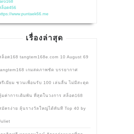
faro168
สล็อต456
https://www.puntaek66.me
เรื่องล่าสุด
สล็อต168 tangtem168e.com 10 August 69
tangtem168 เกมสดภาพชัด บรรยากาศ
พรีเมียม ชวนเพื่อนรับ 100 เล่นลื่น ไม่มีสะดุด
คุ้มค่าการเดิมพัน ที่สุดในวงการ สล็อต168
สมัครง่าย ลุ้นรางวัลใหญ่ได้ทันที Top 40 by
Juliet