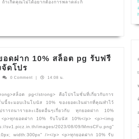
ย ถ้าเกิดคุณไม่ได้อยากต้องการพลาดล่ะก็
สล็อต
ne
ตอบ
โจทย์
นัก
เดิม
พัน
กยอดฝาก 10% สล็อต pg รับฟรี
แจก
สล็อต
งจัดโปร
เครดิต
pg
exander
0 Comment
|
14:08 น.
ฟรี
od
โปร
ทุก
โม
ng>สล็อต pg</strong> คือโปรโมชั่นที่เกี่ยวกับการ
วัน
่นนี้จะมอบเงินโบนัส 10% ของยอดเงินฝากที่คุณทำไว้
ชั่น
pgslot77
อปรารถนารายละเอียดอื่นๆเกี่ยวกับ ทุกยอดฝาก 10%
ทุก
แหล่ง
> <p>ทุกยอดฝาก 10% รับโบนัส 10%</p> <p><img
ยอด
เดียว
//sv1.picz.in.th/images/2023/08/09/MmsCFu.png"
ฝาก
n:10px; width:300px" /></p> <p>ทุกยอดฝาก 10% รับ
ที่