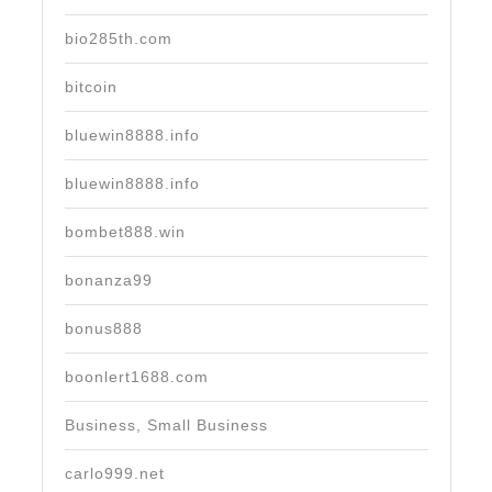
bio285th.com
bitcoin
bluewin8888.info
bluewin8888.info
bombet888.win
bonanza99
bonus888
boonlert1688.com
Business, Small Business
carlo999.net