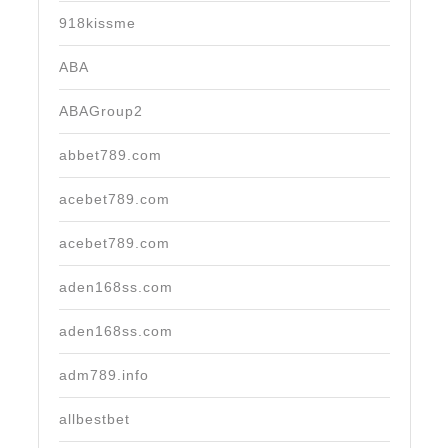
918kissme
ABA
ABAGroup2
abbet789.com
acebet789.com
acebet789.com
aden168ss.com
aden168ss.com
adm789.info
allbestbet