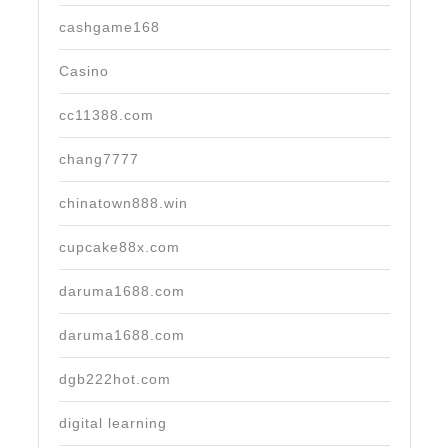
cashgame168
Casino
cc11388.com
chang7777
chinatown888.win
cupcake88x.com
daruma1688.com
daruma1688.com
dgb222hot.com
digital learning