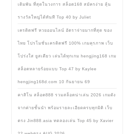
เดิมพัน ที่สุดในวงการ สล็อต168 สมัครง่าย ลุ้น
รางวัลใหญ่ได้ทันที Top 40 by Juliet
เครดิตฟรี หวยออนไลน์ อัตราจ่ายมากที่สุด ของ
ไทย โปรโมชั่นเครดิตฟรี 100% เกมคุรภาพ เว็บ
โปร่งใส ยูสเดียว เล่นได้ทุกเกม hengjing168 เกม
สล็อตหลายร้อยแบบ Top 47 by Kaylee
hengjing168d.com 10 กันยายน 69
คาสิโน สล็อต888 รวมสล็อตน่าเล่น 2026 เกมดัง
จากค่ายชั้นนำ พร้อมรายละเอียดครบทุกมิติ เว็บ
ตรง Jin888.asia ทดลองเล่น Top 45 by Xavier
22 webตรง AUG 2026