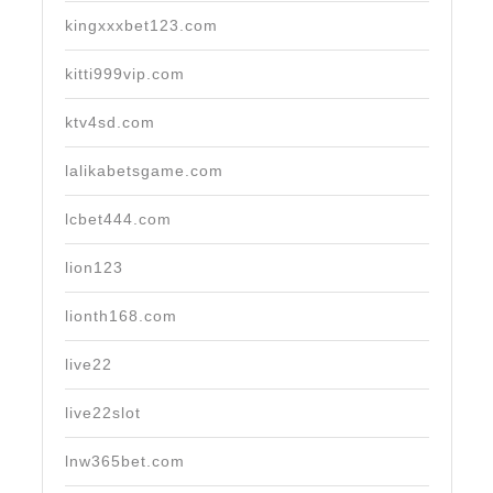
kingxxxbet123.com
kitti999vip.com
ktv4sd.com
lalikabetsgame.com
lcbet444.com
lion123
lionth168.com
live22
live22slot
lnw365bet.com