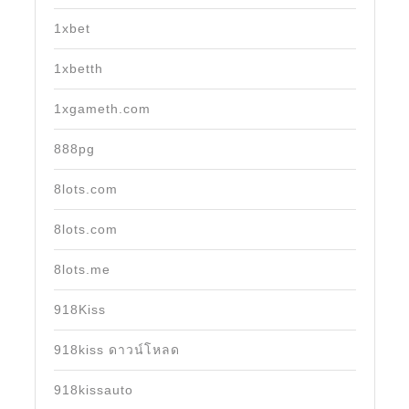
1xbet
1xbetth
1xgameth.com
888pg
8lots.com
8lots.com
8lots.me
918Kiss
918kiss ดาวน์โหลด
918kissauto