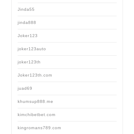
Jinda55
jinda888
Joker123
joker123auto
joker123th
Joker123th.com
juad69
khumsup888.me
kimchibetbet.com
kingromans789.com