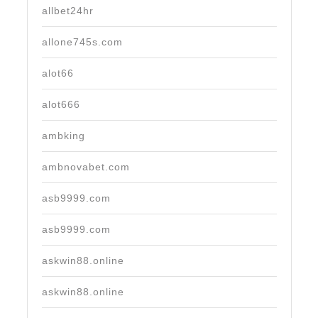
allbet24hr
allone745s.com
alot66
alot666
ambking
ambnovabet.com
asb9999.com
asb9999.com
askwin88.online
askwin88.online