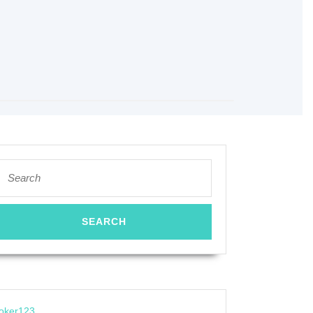
Search
or:
joker123