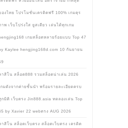
เครดิตฟรี หวยออนไลน์ อัตราจ่ายมากที่สุด
ของไทย โปรโมชั่นเครดิตฟรี 100% เกมคุร
ภาพ เว็บโปร่งใส ยูสเดียว เล่นได้ทุกเกม
hengjing168 เกมสล็อตหลายร้อยแบบ Top 47
by Kaylee hengjing168d.com 10 กันยายน
69
คาสิโน สล็อต888 รวมสล็อตน่าเล่น 2026
เกมดังจากค่ายชั้นนำ พร้อมรายละเอียดครบ
ทุกมิติ เว็บตรง Jin888.asia ทดลองเล่น Top
45 by Xavier 22 webตรง AUG 2026
คาสิโน สล็อตเว็บตรง สล็อตเว็บตรง เครดิต