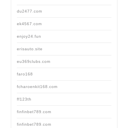
du2477.com
ek4567.com
enjoy24.fun
erisauto.site
eu369clubs.com
faro168
fcharoenkit168.com
ff123th
finfinbet789.com
finfinbet789.com