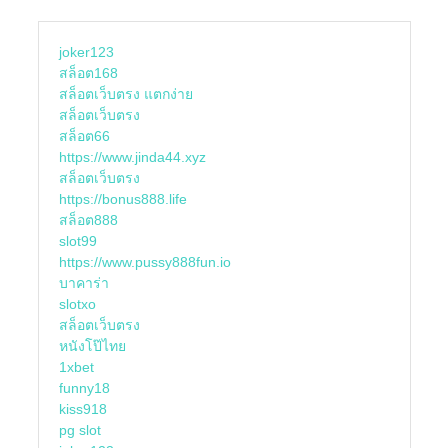
joker123
สล็อต168
สล็อตเว็บตรง แตกง่าย
สล็อตเว็บตรง
สล็อต66
https://www.jinda44.xyz
สล็อตเว็บตรง
https://bonus888.life
สล็อต888
slot99
https://www.pussy888fun.io
บาคาร่า
slotxo
สล็อตเว็บตรง
หนังโป๊ไทย
1xbet
funny18
kiss918
pg slot