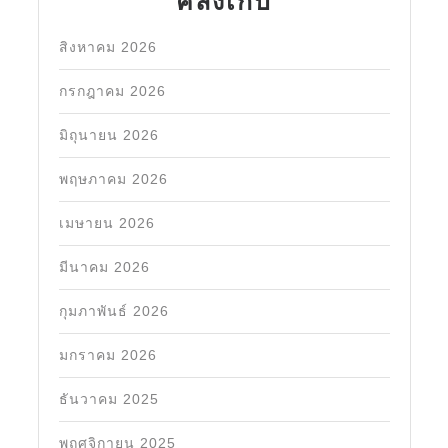
คลังเก็บ
สิงหาคม 2026
กรกฎาคม 2026
มิถุนายน 2026
พฤษภาคม 2026
เมษายน 2026
มีนาคม 2026
กุมภาพันธ์ 2026
มกราคม 2026
ธันวาคม 2025
พฤศจิกายน 2025