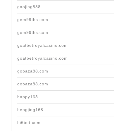
gaojing888
gem99ths.com
gem99ths.com
goatbetroyalcasino.com
goatbetroyalcasino.com
gobaza88.com
gobaza88.com
happy168
hengjing168
hi6bet.com