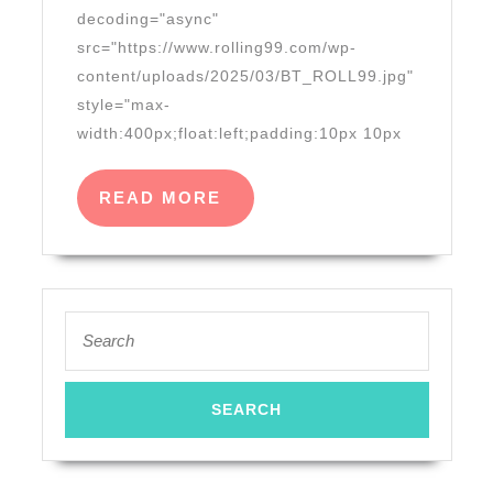
16
decoding="async"
by
src="https://www.rolling99.com/wp-
Catal
content/uploads/2025/03/BT_ROLL99.jpg"
style="max-
width:400px;float:left;padding:10px 10px
READ
READ MORE
MORE
Search
for: