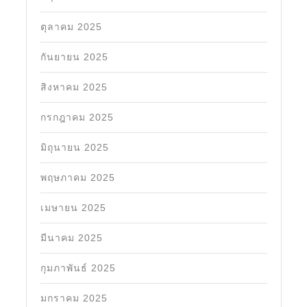
ตุลาคม 2025
กันยายน 2025
สิงหาคม 2025
กรกฎาคม 2025
มิถุนายน 2025
พฤษภาคม 2025
เมษายน 2025
มีนาคม 2025
กุมภาพันธ์ 2025
มกราคม 2025