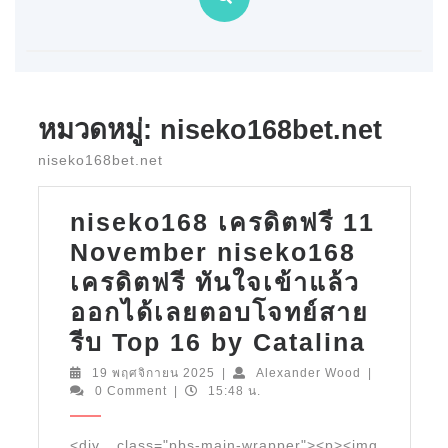
หมวดหมู่:
niseko168bet.net
niseko168bet.net
niseko168 เครดิตฟรี 11
November niseko168
เครดิตฟรี ทันใจเข้าแล้ว
ออกได้เลยตอบโจทย์สาย
nisek
รีบ Top 16 by Catalina
เครดิต
19
Alexander
19 พฤศจิกายน 2025
|
Alexander Wood
|
พฤศจิกายน
Wood
0 Comment
|
15:48 น.
ฟรี
2025
11
<div class="pbs-main-wrapper"><p><img