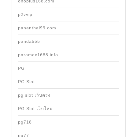
onoplus168.com
p2vvip
pananthai99.com
panda555
paramax1688.info
PG
PG Slot
pg slot เว็บตรง
PG Slot เว็บใหม่
pg718
pg77