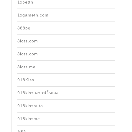
1xbetth
1xgameth.com
888pg
8lots.com
8lots.com
8lots.me
918Kiss
918kiss ดาวน์โหลด
918kissauto
918kissme
ABA