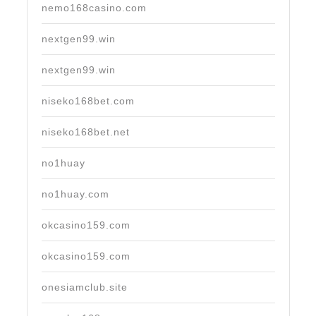
nemo168casino.com
nextgen99.win
nextgen99.win
niseko168bet.com
niseko168bet.net
no1huay
no1huay.com
okcasino159.com
okcasino159.com
onesiamclub.site