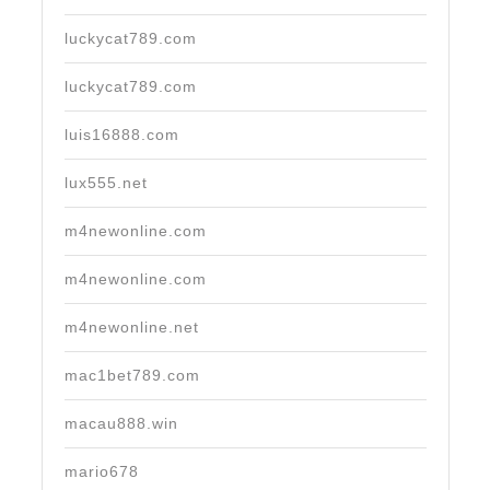
luckycat789.com
luckycat789.com
luis16888.com
lux555.net
m4newonline.com
m4newonline.com
m4newonline.net
mac1bet789.com
macau888.win
mario678