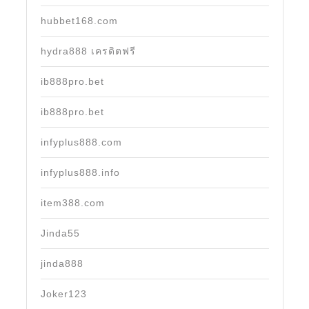
hubbet168.com
hydra888 เครดิตฟรี
ib888pro.bet
ib888pro.bet
infyplus888.com
infyplus888.info
item388.com
Jinda55
jinda888
Joker123