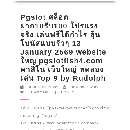
by
Janette
Pgslot สล็อต
ฝาก10รับ100 โปรแรง
จริง เล่นฟรีได้กำไร ลุ้น
โบนัสแบบรัวๆ 13
January 2569 website
ใหญ่ pgslotfish4.com
คาสิโน เว็บใหญ่ ทดลอง
Pgslo
เล่น Top 9 by Rudolph
สล็อต
30
Alexander
30 มกราคม 2026
|
Alexander Wood
|
มกราคม
Wood
0 Comment
|
13:26 น.
ฝาก10
2026
โปร
<div class="pbs-main-wrapper"><p><img
แรง
decoding="async"
จริง
src="https://www.pgslotfish3.com/wp-
เล่น