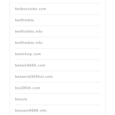
betboxclubs.com
betflixtikto
betflixtikto.info
betflixtikto.info
betm4vip.com
betwin6666.com
betworld369hot.com
bio285th.com
bitcoin
bluewin8888.info