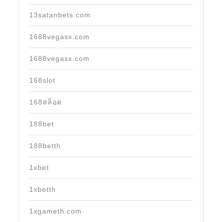
13satanbets.com
1688vegasx.com
1688vegasx.com
168slot
168สล็อต
188bet
188betth
1xbet
1xbetth
1xgameth.com