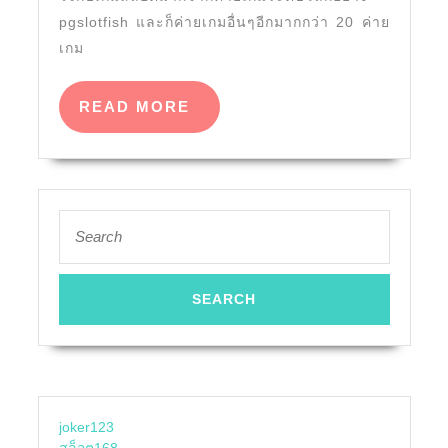
สุด
pgslotfish และก็ค่ายเกมอื่นๆอีกมากกว่า 20 ค่าย
มันส์
เกม
พร้อม
READ
READ MORE
โอกาส
MORE
ทำ
เงิน
ง่ายๆ
Search
ธันวา
for:
2025
joker123
สล็อต168