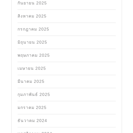
กันยายน 2025
สิงหาคม 2025
กรกฎาคม 2025
มิถุนายน 2025
พฤษภาคม 2025
เมษายน 2025
มีนาคม 2025
กุมภาพันธ์ 2025
มกราคม 2025
ธันวาคม 2024