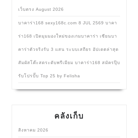
เว็บตรง August 2026
บาคาร่า168 sexy168c.com 8 JUL 2569 บาคา
ร่า168 เปิดมุมมองใหม่ของเกมบาคาร่า เซียนบา
คาร่าตัวจริงรับ 3 แสน ระบบเสถียร อัปเดตล่าสุด
สัมผัสโต๊ะสดระดับพรีเมียม บาคาร่า168 สมัครปุ๊บ
รับโปรปั๊บ Top 25 by Felisha
คลังเก็บ
สิงหาคม 2026