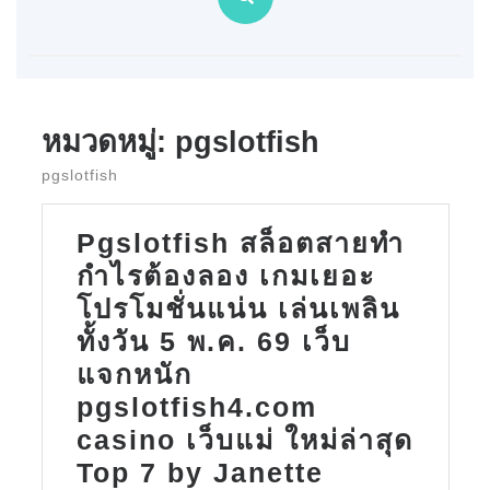
หมวดหมู่:
pgslotfish
pgslotfish
Pgslotfish สล็อตสายทำ
กำไรต้องลอง เกมเยอะ
โปรโมชั่นแน่น เล่นเพลิน
ทั้งวัน 5 พ.ค. 69 เว็บ
แจกหนัก
pgslotfish4.com
casino เว็บแม่ ใหม่ล่าสุด
Pgslotfish
Top 7 by Janette