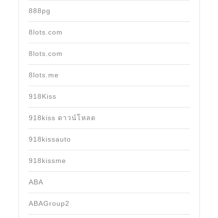
888pg
8lots.com
8lots.com
8lots.me
918Kiss
918kiss ดาวน์โหลด
918kissauto
918kissme
ABA
ABAGroup2