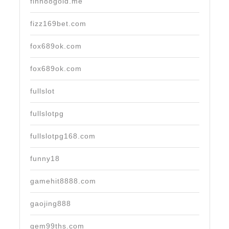
finn88gold.me
fizz169bet.com
fox689ok.com
fox689ok.com
fullslot
fullslotpg
fullslotpg168.com
funny18
gamehit8888.com
gaojing888
gem99ths.com