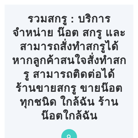
Skip
to
รวมสกรู : บริการ
content
จำหน่าย น๊อต สกรู และ
สามารถสั่งทำสกรูได้
หากลูกค้าสนใจสั่งทำสก
รู สามารถติดต่อได้
ร้านขายสกรู ขายน๊อต
ทุกชนิด ใกล้ฉัน ร้าน
น๊อตใกล้ฉัน