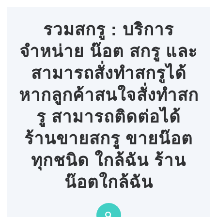
Skip
to
รวมสกรู : บริการ
content
จำหน่าย น๊อต สกรู และ
สามารถสั่งทำสกรูได้
หากลูกค้าสนใจสั่งทำสก
รู สามารถติดต่อได้
ร้านขายสกรู ขายน๊อต
ทุกชนิด ใกล้ฉัน ร้าน
น๊อตใกล้ฉัน