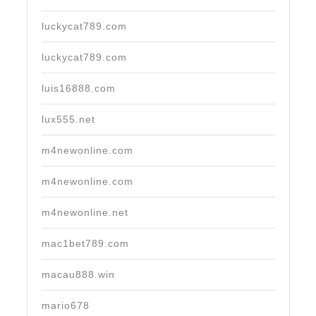
luckycat789.com
luckycat789.com
luis16888.com
lux555.net
m4newonline.com
m4newonline.com
m4newonline.net
mac1bet789.com
macau888.win
mario678