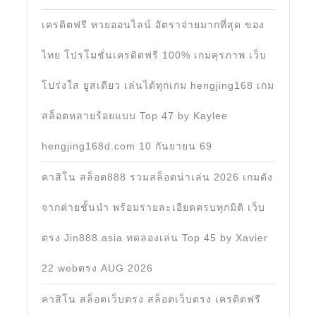
เครดิตฟรี หวยออนไลน์ อัตราจ่ายมากที่สุด ของ
ไทย โปรโมชั่นเครดิตฟรี 100% เกมคุรภาพ เว็บ
โปร่งใส ยูสเดียว เล่นได้ทุกเกม hengjing168 เกม
สล็อตหลายร้อยแบบ Top 47 by Kaylee
hengjing168d.com 10 กันยายน 69
คาสิโน สล็อต888 รวมสล็อตน่าเล่น 2026 เกมดัง
จากค่ายชั้นนำ พร้อมรายละเอียดครบทุกมิติ เว็บ
ตรง Jin888.asia ทดลองเล่น Top 45 by Xavier
22 webตรง AUG 2026
คาสิโน สล็อตเว็บตรง สล็อตเว็บตรง เครดิตฟรี