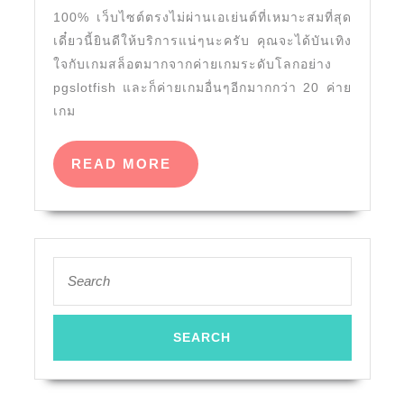
เล่น
100% เว็บไซต์ตรงไม่ผ่านเอเย่นต์ที่เหมาะสมที่สุด
สล็อต
เดี๋ยวนี้ยินดีให้บริการแน่ๆนะครับ คุณจะได้บันเทิง
PGSlot
ใจกับเกมสล็อตมากจากค่ายเกมระดับโลกอย่าง
สุด
pgslotfish และก็ค่ายเกมอื่นๆอีกมากกว่า 20 ค่าย
มันส์
เกม
พร้อม
READ
READ MORE
โอกาส
MORE
ทำ
เงิน
ง่ายๆ
Search
ธันวา
for:
2025