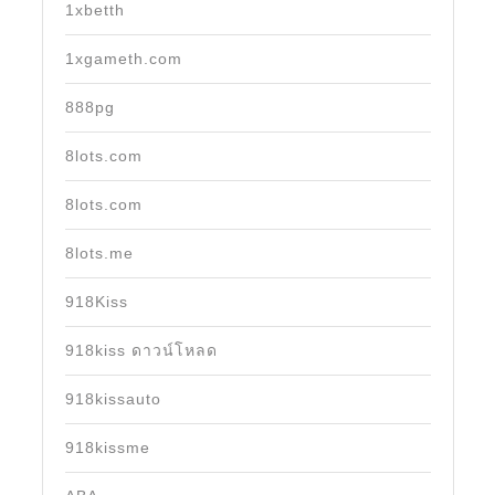
1xbetth
1xgameth.com
888pg
8lots.com
8lots.com
8lots.me
918Kiss
918kiss ดาวน์โหลด
918kissauto
918kissme