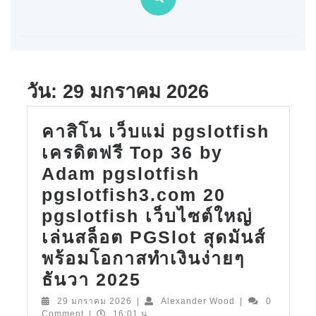
วัน:
29 มกราคม 2026
คาสิโน เว็บแม่ pgslotfish
เครดิตฟรี Top 36 by
Adam pgslotfish
pgslotfish3.com 20
pgslotfish เว็บไซต์ใหญ่
เล่นสล็อต PGSlot สุดมันส์
พร้อมโอกาสทำเงินง่ายๆ
คา
ธันวา 2025
สิโน
29
Alexander
29 มกราคม 2026
|
Alexander Wood
|
0
มกราคม
Wood
Comment
|
16:01 น.