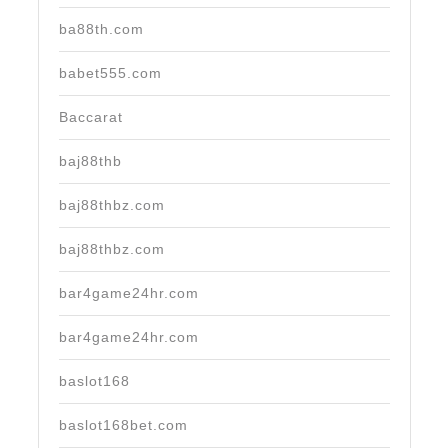
ba88th.com
babet555.com
Baccarat
baj88thb
baj88thbz.com
baj88thbz.com
bar4game24hr.com
bar4game24hr.com
baslot168
baslot168bet.com