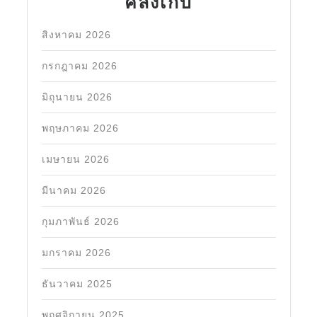
คลังเก็บ
สิงหาคม 2026
กรกฎาคม 2026
มิถุนายน 2026
พฤษภาคม 2026
เมษายน 2026
มีนาคม 2026
กุมภาพันธ์ 2026
มกราคม 2026
ธันวาคม 2025
พฤศจิกายน 2025