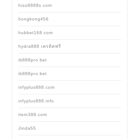
hiso8888s.com
hongkong456
hubbet168.com
hydra888 เครดิตฟรี
ib888pro.bet
ib888pro.bet
infyplus888.com
infyplus888.info
item388.com
Jinda55