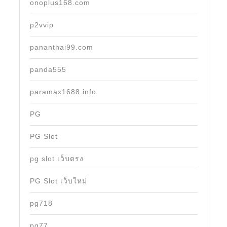
onoplus168.com
p2vvip
pananthai99.com
panda555
paramax1688.info
PG
PG Slot
pg slot เว็บตรง
PG Slot เว็บใหม่
pg718
pg77