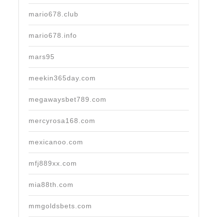
mario678.club
mario678.info
mars95
meekin365day.com
megawaysbet789.com
mercyrosa168.com
mexicanoo.com
mfj889xx.com
mia88th.com
mmgoldsbets.com