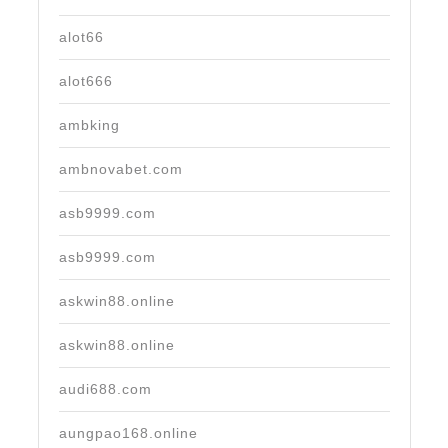
alot66
alot666
ambking
ambnovabet.com
asb9999.com
asb9999.com
askwin88.online
askwin88.online
audi688.com
aungpao168.online