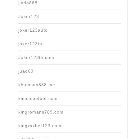
jinda888
Joker123
joker123auto
joker123th
Joker123th.com
juad69
khumsup888.me
kimchibetbet.com
kingromans789.com
kingxxxbet123.com