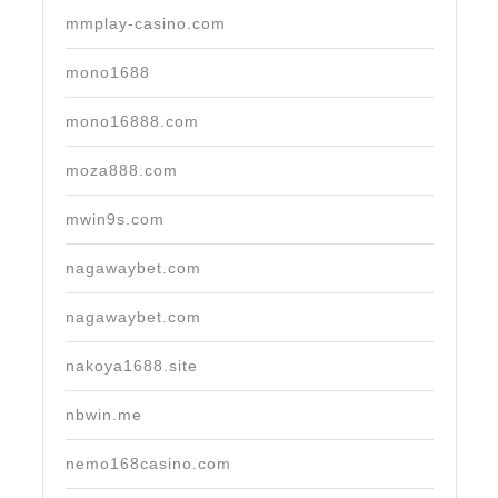
mmplay-casino.com
mono1688
mono16888.com
moza888.com
mwin9s.com
nagawaybet.com
nagawaybet.com
nakoya1688.site
nbwin.me
nemo168casino.com