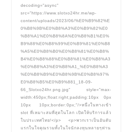
คน
decoding="async"
ไทย
src="https://www.slotxo24hr.me/wp-
สมัคร
content/uploads/2023/06/%E0%B9%82%E
สล็อต
0%B8%9B%E0%B8%A3%E0%B9%82%E0
เอ็ก
%B8%A1%E0%B8%8A%E0%B8%B1%E0%
B9%88%E0%B8%99%E0%B9%81%E0%B8
โอ
%A5%E0%B8%B0%E0%B8%81%E0%B8%
เก
B4%E0%B8%88%E0%B8%81%E0%B8%A3
มก
%E0%B8%A3%E0%B8%A1_%E0%B8%A3
ราฟฟิ
%E0%B8%B9%E0%B8%9B%E0%B8%97%
คดี
E0%B8%B5%E0%B9%881_18-09-
งาม
66_Slotxo24hr.png.jpg" style="max-
width:450px;float:right;padding:10px 0px
มือ
10px 10px;border:0px;"/>หนึ่งในทางเข้า
ใหม่
slot ที่เหมาะสมที่สุดในโลก เปิดให้บริการแล้ว
หรือ
ในประเทศไทย!</p> <p>พวกเราเป็นอันดับ
ผู้
แรกในใจคุณรวมทั้งในใจนักลงทุนหลายๆท่าน