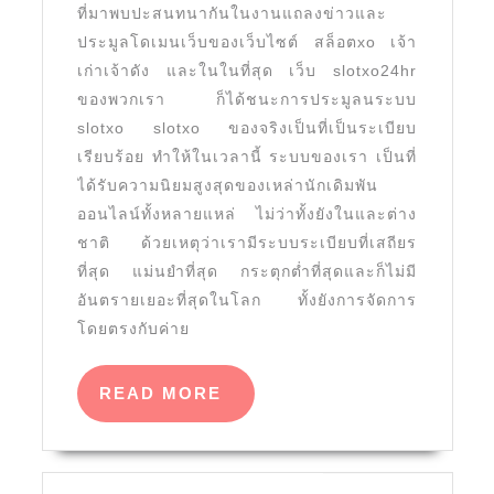
เชี่ยวชาญ
ที่มาพบปะสนทนากันในงานแถลงข่าวและ
เล่น
ประมูลโดเมนเว็บของเว็บไซต์ สล็อตxo เจ้า
ได้
เก่าเจ้าดัง และในในที่สุด เว็บ slotxo24hr
ของพวกเรา ก็ได้ชนะการประมูลนระบบ
หมด
slotxo slotxo ของจริงเป็นที่เป็นระเบียบ
slot
เรียบร้อย ทำให้ในเวลานี้ ระบบของเรา เป็นที่
เปิด
ได้รับความนิยมสูงสุดของเหล่านักเดิมพัน
ประสบการณ์
ออนไลน์ทั้งหลายแหล่ ไม่ว่าทั้งยังในและต่าง
แบบ
ชาติ ด้วยเหตุว่าเรามีระบบระเบียบที่เสถียร
ใหม่
ที่สุด แม่นยำที่สุด กระตุกต่ำที่สุดและก็ไม่มี
อันตรายเยอะที่สุดในโลก ทั้งยังการจัดการ
Top
โดยตรงกับค่าย
37
by
READ
READ MORE
Kelli
MORE
slotxo24hr.m
26