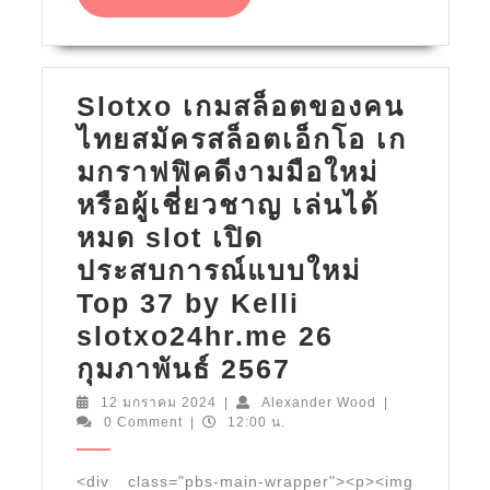
MORE
Slotxo เกมสล็อตของคน
ไทยสมัครสล็อตเอ็กโอ เก
มกราฟฟิคดีงามมือใหม่
หรือผู้เชี่ยวชาญ เล่นได้
หมด slot เปิด
ประสบการณ์แบบใหม่
Top 37 by Kelli
slotxo24hr.me 26
Slotxo
กุมภาพันธ์ 2567
เกม
12
Alexander
12 มกราคม 2024
|
Alexander Wood
|
มกราคม
Wood
0 Comment
|
12:00 น.
สล็อต
2024
ของ
<div class="pbs-main-wrapper"><p><img