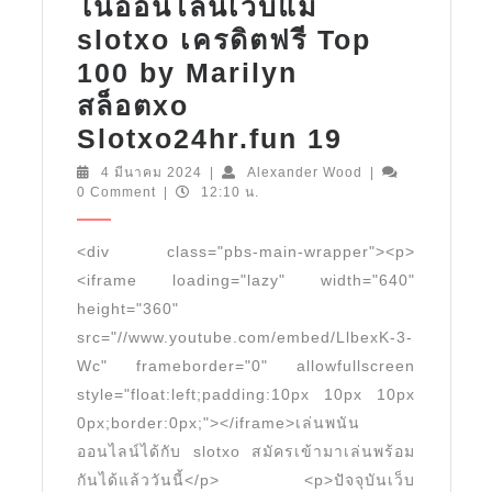
โนออนไลน์เว็บแม่
ออนไลน์
slotxo เครดิตฟรี Top
สล็อตxo
100 by Marilyn
1
สล็อตxo
บาท
Slotxo
Slotxo24hr.fun 19
ก็
เว็บไซต์
4
Alexander
4 มีนาคม 2024
|
Alexander Wood
|
ฝาก
มีนาคม
Wood
0 Comment
|
12:10 น.
ฝาก-
2024
ได้
ถอน
Top
<div class="pbs-main-wrapper"><p>
slotxo
<iframe loading="lazy" width="640"
66
เม.ย.
height="360"
by
2024
src="//www.youtube.com/embed/LlbexK-3-
Debra
คา
Wc" frameborder="0" allowfullscreen
สิ
style="float:left;padding:10px 10px 10px
0px;border:0px;"></iframe>เล่นพนัน
โน
ออนไลน์ได้กับ slotxo สมัครเข้ามาเล่นพร้อม
ออนไลน์
กันได้แล้ววันนี้</p> <p>ปัจจุบันเว็บ