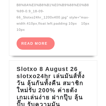
จ่าย
B8%8A%E0%B8%B1%E0%B9%88%E0%B8
ไว
%99-0.9_18-09-
ใจ
66_Slotxo24hr_1200x400.jpg" style="max-
ต้อง
width:410px;float:left;padding:10px 10px
มา
10px
สล็อตxo
READ
READ MORE
สมัคร
MORE
ไว้
ลุ้น
ได้
Slotxo 8 August 26
ทุก
slotxo24hr เล่นมันส์ทั้ง
วัน
วัน ลุ้นกันทั้งคืน สมาชิก
Top
ใหม่รับ 200% ค่ายดัง
44
เกมเล่นง่าย ฝากปุ๊บ ลุ้น
by
ปั๊บ รับความมัน