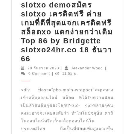
กุมภาพันธ์
slotxo demoสมัคร
2567
slotxo เครดิตฟรี ค่าย
เกมที่ดีที่สุดแจกเครดิตฟรี
สล็อตxo แตกง่ายกว่าเดิม
Top 86 by Bridgette
slotxo24hr.co 18 ธันวา
slotxo
66
demoสมัคร
29
Alexander
29 กันยายน 2023
|
Alexander Wood
|
กันยายน
Wood
0 Comment
|
11:55 น.
slotxo
2023
เครดิต
<div class="pbs-main-wrapper"><p>ทาง
ฟรี
เข้าสล็อตออนไลน์ สล็อต ที่ได้รับความนิยม
ค่าย
เป็นลำดับต้นๆของโลก!?</p> <p>หลายๆคน
เกม
คงจะอาจจะเคยสงสัยว่า ทำไมในปัจจุบัน คาสิ
ที่
โนออนไลน์หรือเว็บสล็อตออนไลน์ใน
ดี
ประเทศไทย ถึงเป็นที่นิยมเพิ่มสูงมากขึ้น