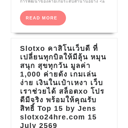
ง่าย
การพัฒนาของค่ายเกมระดับตำนานอย่าง <a
ฝาก
READ
READ MORE
ปุ๊บ
MORE
ลุ้น
ปั๊บ
รับ
Slotxo คาสิโนเว็บดี ที่
ความ
เปลี่ยนทุกบิลให้มีลุ้น หมุน
มัน
สนุก สุขทุกวัน มูลค่า
slotxo24hr
1,000 ค่ายดัง เกมเล่น
คา
ง่าย เงินในเป๋าเหงา เว็บ
สิ
เราช่วยได้ สล็อตxo โปร
โนดี
ดีมีจริง พร้อมให้คุณรับ
ไม่มี
สิทธิ์ Top 15 by Jens
ไม่
slotxo24hre.com 15
ได้
Slotxo
July 2569