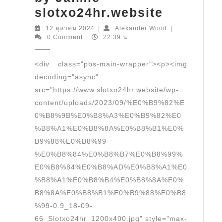
เล่น
สล็อตxo
slotxo24hr.website
ที่
12
12
Alexander
12 ตุลาคม 2024
|
Alexander Wood
|
นี่
ตุลาคม
Wood
0 Comment
|
22:39 น.
NOV
2024
Top
24
<div class="pbs-main-wrapper"><p><img
29
สล็อตxo
decoding="async"
by
สล็อต
src="https://www.slotxo24hr.website/wp-
Santiago
ออนไลน์
content/uploads/2023/09/%E0%B9%82%E
slotxo24h
ยอด
0%B8%9B%E0%B8%A3%E0%B9%82%E0
นิยม
%B8%A1%E0%B8%8A%E0%B8%B1%E0%
B9%88%E0%B8%99-
อันดับ
%E0%B8%84%E0%B8%B7%E0%B8%99%
ใน
E0%B8%84%E0%B8%AD%E0%B8%A1%E0
ไทย1
%B8%A1%E0%B8%B4%E0%B8%8A%E0%
10
B8%8A%E0%B8%B1%E0%B9%88%E0%B8
บาท
%99-0.9_18-09-
ก็
66_Slotxo24hr_1200x400.jpg" style="max-