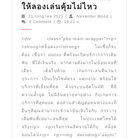
สล็อตxo
ให้ลองเล่นคุ้มไม่ไหว
เว็บ
21
Alexander
21 กรกฎาคม 2023
|
Alexander Wood
|
กรกฎาคม
Wood
0 Comment
|
19:23 น.
ภาษา
2023
ไทย
<div class="pbs-main-wrapper"><p>
คา
<strong>สล็อตxo</strong> ไม่เชื่อก็จะ
สิ
ต้อง เชื่อว่า slotxo ที่พร้อมเปิดบริการการเดิม
โน
พัน ที่ได้เงินจริง จากค่ายดังมากไม่น้อยเลยที
ออนไลน์
เดียว เต็มไปด้วย เกมการเล่นที่นานา
slotxo
ประการ เป็นเว็บไซต์ตรง แตกง่าย พร้อมให้
บริการที่เยี่ยมที่สุด ด้วยระบบอัตโนมัติ ที่มี
เล่น
ความล้ำยุค ไม่มีอันตรายหายห่วง กับเกมการ
บันเทิง
บริการที่สุดยอด ต่อส่วนสำคัญต่อหนทางและก็
ใจ
อื่นๆที่คุณสามารถเข้ามาบันเทิงใจกับ การวาง
เล่น
เดิมพันที่เหมาะสมที่สุด ในประเทศไทยได้
เร็ว
จริง</p> <p>เริ่มการผลิตรายได้กับ สล็อต
ทำ
ออนไลน์</p> <p><img decoding="async"