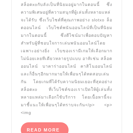
เว็บ
สล็อตxoกับลังเป็นที่นิยมอยู่มากในตอนนี้ ซึ่ง
แม่
ความพิเศษอยู่ที่ความสนุกที่ผู้เล่นทั้งหลายแหล่
slotxo
จะได้รับ ซึ่งเว็บไซต์ที่คุณภาพอย่าง slotxo ล็อ
เครดิต
ตออนไลน์ เว็บไซต์พนันออนไลน์ที่เป็นที่นิยม
มากในตอนนี้ ซึ่งดีไซน์มาเพื่อตอบปัญหา
ฟรี
สำหรับผู้ที่ชอบใจการเล่นพนันออนไลน์โดย
Top
เฉพาะอย่างยิ่ง เว็บของเรามีเกมให้เลือกมาก
100
ไม่น้อยเลยทีเดียวหลายรูปแบบ อาทิเช่น สล็อต
by
ออนไลน์ บาคาร่าออนไลน์ คาสิโนออนไลน์
Marilyn
และก็อื่นๆอีกมากมายให้เพื่อนๆได้ทดสอบเล่น
สล็อตxo
กัน โดยเกมที่ได้รับความนิยมเยอะที่สุดอย่าง
Slotxo24h
สล็อตxo ที่เว็บไซต์ของเราเปิดให้ผู้เล่นทั้ง
หลายแหล่มาเลือกใช้บริการ โดยเนื้อหานี้จะ
19
มาชี้แนะให้เพื่อนๆได้ทราบจะกัน</p> <p>
<img
READ
READ MORE