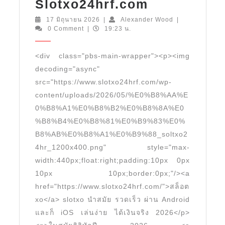
Slotxo
Slotxo24hrf.com
8
17
Alexander
17 มิถุนายน 2026
|
Alexander Wood
|
มิถุนายน
Wood
0 Comment
|
19:23 น.
สิง
2026
หา
<div class="pbs-main-wrapper"><p><img
2569
decoding="async"
slotxo24hr
src="https://www.slotxo24hrf.com/wp-
บิล
content/uploads/2026/05/%E0%B8%AA%E
ไหน
0%B8%A1%E0%B8%B2%E0%B8%8A%E0
ก็
%B8%B4%E0%B8%81%E0%B9%83%E0%
B8%AB%E0%B8%A1%E0%B9%88_soltxo2
มี
4hr_1200x400.png" style="max-
หวัง
width:440px;float:right;padding:10px 0px
ถ้า
10px 10px;border:0px;"/><a
เว็บ
href="https://www.slotxo24hrf.com/">สล็อต
ปัง
xo</a> slotxo นำสมัย รวดเร็ว ผ่าน Android
พอ
และก็ iOS เล่นง่าย ได้เงินจริง 2026</p>