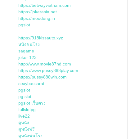
https://betwayvietnam.com
https://jokerasia.net
https://moodeng.in
pgslot
https://918kissauto.xyz
หนังชนโรง
sagame
joker 123
http://www.movie87hd.com
https://www.pussy888play.com
https://pussy888win.com
sexybaccarat
pgslot
pg slot
pgslot เว็บตรง
fullslotpg
live22
ดูหนัง
ดูหนังฟรี
ดูหนังชนโรง