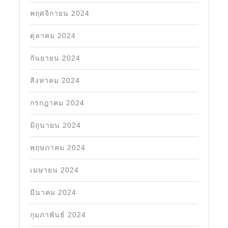
พฤศจิกายน 2024
ตุลาคม 2024
กันยายน 2024
สิงหาคม 2024
กรกฎาคม 2024
มิถุนายน 2024
พฤษภาคม 2024
เมษายน 2024
มีนาคม 2024
กุมภาพันธ์ 2024