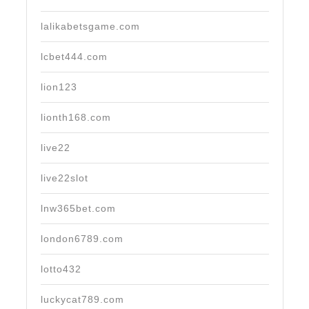
lalikabetsgame.com
lcbet444.com
lion123
lionth168.com
live22
live22slot
lnw365bet.com
london6789.com
lotto432
luckycat789.com