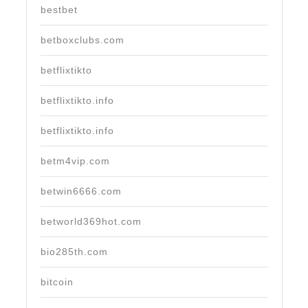
bestbet
betboxclubs.com
betflixtikto
betflixtikto.info
betflixtikto.info
betm4vip.com
betwin6666.com
betworld369hot.com
bio285th.com
bitcoin