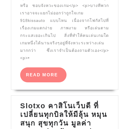
แม่
หรือ ชอบจังหวะของเกม</p> <p>บางทีพวก
918kiss
เราอาจจะแยกไม่ออกว่าถูกใจเกม
เครดิต
918kissauto แบบไหน เนื่องจากโฟกัสไปที่
ฟรี
เรื่องเกมแตกง่าย ภาพงาม หรือเล่นตาม
Top
กระแสเยอะเกินไป สิ่งที่ทำให้คนเล่นเกมใด
เกมหนึ่งได้นานจริงๆอยู่ที่จังหวะระหว่างเล่น
36
มากกว่า ซึ่งเราจำเป็นต้องถามตัวเอง</p>
by
<p>•
Aaron
26
READ
READ MORE
เวป
MORE
ไซต์
แจก
Slotxo คาสิโนเว็บดี ที่
หนัก
เปลี่ยนทุกบิลให้มีลุ้น หมุน
พฤษภาค
สนุก สุขทุกวัน มูลค่า
2026