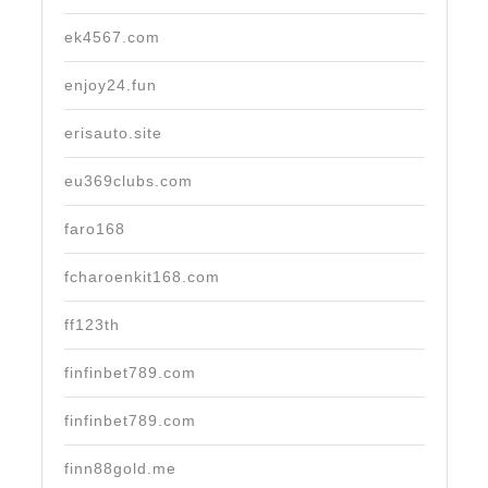
ek4567.com
enjoy24.fun
erisauto.site
eu369clubs.com
faro168
fcharoenkit168.com
ff123th
finfinbet789.com
finfinbet789.com
finn88gold.me