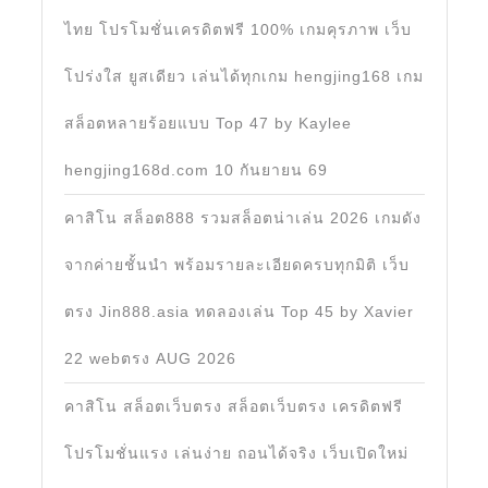
ไทย โปรโมชั่นเครดิตฟรี 100% เกมคุรภาพ เว็บ
โปร่งใส ยูสเดียว เล่นได้ทุกเกม hengjing168 เกม
สล็อตหลายร้อยแบบ Top 47 by Kaylee
hengjing168d.com 10 กันยายน 69
คาสิโน สล็อต888 รวมสล็อตน่าเล่น 2026 เกมดัง
จากค่ายชั้นนำ พร้อมรายละเอียดครบทุกมิติ เว็บ
ตรง Jin888.asia ทดลองเล่น Top 45 by Xavier
22 webตรง AUG 2026
คาสิโน สล็อตเว็บตรง สล็อตเว็บตรง เครดิตฟรี
โปรโมชั่นแรง เล่นง่าย ถอนได้จริง เว็บเปิดใหม่