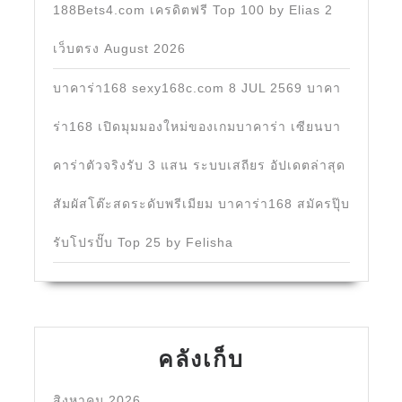
188Bets4.com เครดิตฟรี Top 100 by Elias 2
เว็บตรง August 2026
บาคาร่า168 sexy168c.com 8 JUL 2569 บาคา
ร่า168 เปิดมุมมองใหม่ของเกมบาคาร่า เซียนบา
คาร่าตัวจริงรับ 3 แสน ระบบเสถียร อัปเดตล่าสุด
สัมผัสโต๊ะสดระดับพรีเมียม บาคาร่า168 สมัครปุ๊บ
รับโปรปั๊บ Top 25 by Felisha
คลังเก็บ
สิงหาคม 2026