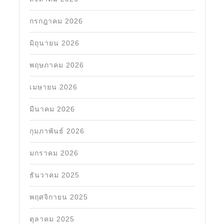
กรกฎาคม 2026
มิถุนายน 2026
พฤษภาคม 2026
เมษายน 2026
มีนาคม 2026
กุมภาพันธ์ 2026
มกราคม 2026
ธันวาคม 2025
พฤศจิกายน 2025
ตุลาคม 2025