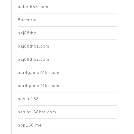
babet555.com
Baccarat
baj88thb
baj88thbz.com
baj88thbz.com
bar4game24hr.com
bar4game24hr.com
baslot168
baslot168bet.com
bbp168.me