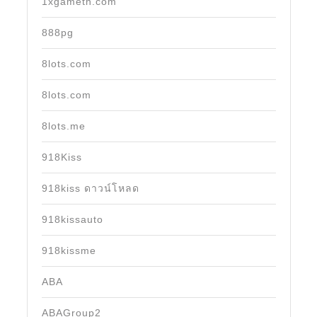
1xgameth.com
888pg
8lots.com
8lots.com
8lots.me
918Kiss
918kiss ดาวน์โหลด
918kissauto
918kissme
ABA
ABAGroup2