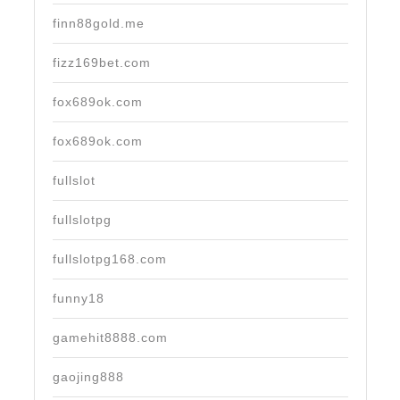
finn88gold.me
fizz169bet.com
fox689ok.com
fox689ok.com
fullslot
fullslotpg
fullslotpg168.com
funny18
gamehit8888.com
gaojing888