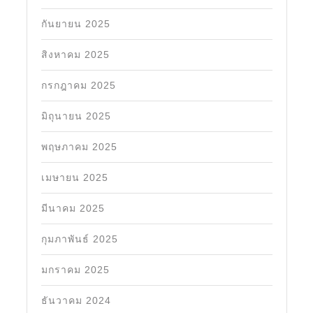
กันยายน 2025
สิงหาคม 2025
กรกฎาคม 2025
มิถุนายน 2025
พฤษภาคม 2025
เมษายน 2025
มีนาคม 2025
กุมภาพันธ์ 2025
มกราคม 2025
ธันวาคม 2024