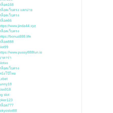
สล็อต168
สล็อตเว็บตรง แตกง่าย
สล็อตเว็บตรง
สล็อต66
https://www.jinda44.xyz
สล็อตเว็บตรง
https://bonus888.life
สล็อต888
slot99
https://www.pussy888fun.io
บาคาร่า
slotxo
สล็อตเว็บตรง
หนังโป๊ไทย
1xbet
funny18
kiss918
pg slot
joker123
สล็อต777
tokyoslot88