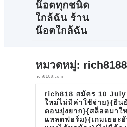
น๊อตทุกชนิด
ใกล้ฉัน ร้าน
น๊อตใกล้ฉัน
หมวดหมู่:
rich818
rich8188.com
rich818 สมัคร 10 July 
ใหม่ไม่มีค่าใช้จ่าย}{ยืนย
ตอนยุ่งยาก}{สล็อตมาใหม
แพลตฟอร์ม}{เกมเยอะอั