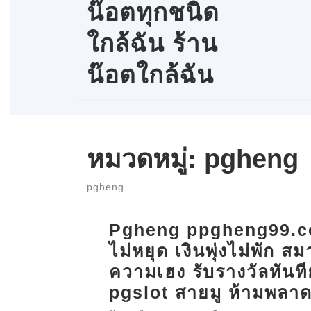
น๊อตทุกชนิด
ใกล้ฉัน ร้าน
น๊อตใกล้ฉัน
หมวดหมู่:
pgheng
pgheng
Pgheng ppgheng99.co
ไม่หยุด เงินพุ่งไม่พัก ส
ความเฮง รับรางวัลทันท
pgslot สายมู ห้ามพลา