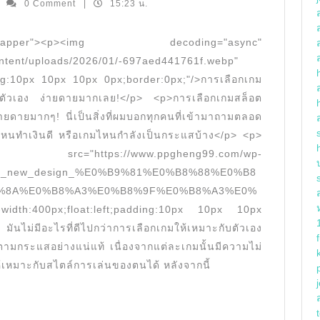
ppghe
exander
0 Comment
|
15:23 น.
ood
1
April
apper"><p><img decoding="async"
ntent/uploads/2026/01/-697aed441761f.webp"
2026
ing:10px 10px 10px 0px;border:0px;"/>การเลือกเกม
pgslot
บตัวเอง ง่ายดายมากเลย!</p> <p>การเลือกเกมสล็อต
เฮง
ยดายมากๆ! นี่เป็นสิ่งที่ผมบอกทุกคนที่เข้ามาถามตลอด
ไม่
หนทำเงินดี หรือเกมไหนกำลังเป็นกระแสบ้าง</p> <p>
หยุด
c="https://www.ppgheng99.com/wp-
เงิน
ng99_new_design_%E0%B9%81%E0%B8%88%E0%B8
พุ่ง
%8A%E0%B8%A3%E0%B8%9F%E0%B8%A3%E0%
width:400px;float:left;padding:10px 10px 10px
ไม่
นไม่มีอะไรที่ดีไปกว่าการเลือกเกมให้เหมาะกับตัวเอง
พัก
ตามกระแสอย่างแน่แท้ เนื่องจากแต่ละเกมนั้นมีความไม่
สมาชิก
ห้เหมาะกับสไตล์การเล่นของตนได้ หลังจากนี้
ใหม่
รับ