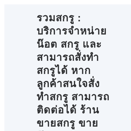
Skip
to
รวมสกรู :
content
บริการจำหน่าย
น๊อต สกรู และ
สามารถสั่งทำ
สกรูได้ หาก
ลูกค้าสนใจสั่ง
ทำสกรู สามารถ
ติดต่อได้ ร้าน
ขายสกรู ขาย