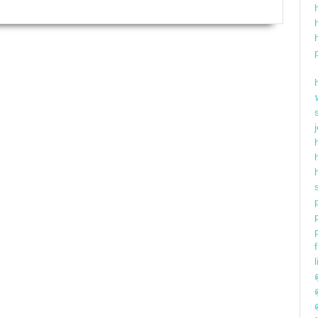
250%
ไต่
ระดับ
สู่
ความ
เฮง
รับ
รางวัล
ทันที
ยก
เกม
เด็ด
สล็อต
ยิง
ปลา