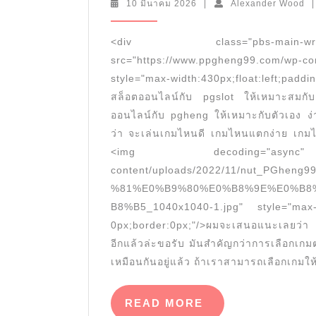
10
Al
10 มีนาคม 2026
|
Alexander Wood
|
มีนาคม
W
2026
<div class="pbs-main-wr
src="https://www.ppgheng99.com/wp-co
style="max-width:430px;float:left;padd
สล็อตออนไลน์กับ pgslot ให้เหมาะสมกั
ออนไลน์กับ pgheng ให้เหมาะกับตัวเอง ง่า
ว่า จะเล่นเกมไหนดี เกมไหนแตกง่าย เกมไ
<img decoding="async" sr
content/uploads/2022/11/nut_PGhe
%81%E0%B9%80%E0%B8%9E%E0%B8
B8%B5_1040x1040-1.jpg" style="max-
0px;border:0px;"/>ผมจะเสนอแนะเลยว่า มั
อีกแล้วล่ะขอรับ มันสำคัญกว่าการเลือกเกม
เหมือนกันอยู่แล้ว ถ้าเราสามารถเลือกเกมใ
READ
READ MORE