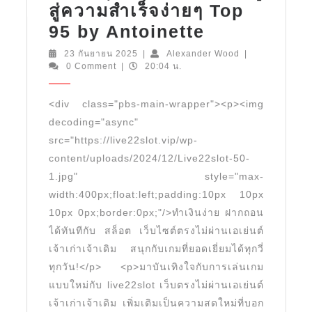
สู่ความสำเร็จง่ายๆ Top
สล็อต
95 by Antoinette
live22slot.
23
Alexander
23 กันยายน 2025
|
Alexander Wood
|
กันยายน
Wood
0 Comment
|
20:04 น.
23
2025
September
<div class="pbs-main-wrapper"><p><img
2025
decoding="async"
สล็อต
src="https://live22slot.vip/wp-
เว็บ
content/uploads/2024/12/Live22slot-50-
ตรง
1.jpg" style="max-
แท้
width:400px;float:left;padding:10px 10px
10px 0px;border:0px;"/>ทำเงินง่าย ฝากถอน
ไม่
ได้ทันทีกับ สล็อต เว็บไซต์ตรงไม่ผ่านเอเย่นต์
ผ่าน
เจ้าเก่าเจ้าเดิม สนุกกับเกมที่ยอดเยี่ยมได้ทุกวี่
เอเย่นต์
ทุกวัน!</p> <p>มาบันเทิงใจกับการเล่นเกม
สมาชิก
แบบใหม่กับ live22slot เว็บตรงไม่ผ่านเอเย่นต์
ใหม่
เจ้าเก่าเจ้าเดิม เพิ่มเติมเป็นความสดใหม่ที่บอก