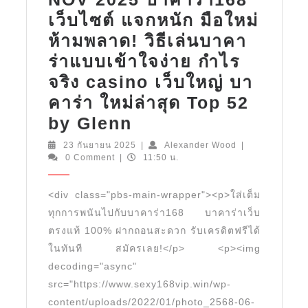
ดี
เว็บไซต์ แจกหนัก มือใหม่
ที่สุด
ห้ามพลาด! วิธีเล่นบาคา
สล็อต
ร่าแบบเข้าใจง่าย กำไร
เปิด
จริง casino เว็บใหญ่ บา
ประตู
คาร่า ใหม่ล่าสุด Top 52
สู่
Sexy168vip
by Glenn
ความ
sexy168vip.win
23
Alexander
23 กันยายน 2025
|
Alexander Wood
|
สำเร็จ
กันยายน
Wood
0 Comment
|
11:50 น.
22
2025
ง่ายๆ
NOV
<div class="pbs-main-wrapper"><p>ใส่เต็ม
Top
2025
ทุกการพนันไปกับบาคาร่า168 บาคาร่าเว็บ
95
บา
ตรงแท้ 100% ฝากถอนสะดวก รับเครดิตฟรีได้
by
คา
ในทันที สมัครเลย!</p> <p><img
Antoinette
ร่า168
decoding="async"
เว็บไซต์
src="https://www.sexy168vip.win/wp-
content/uploads/2022/01/photo_2568-06-
แจก