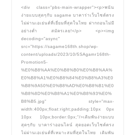
sagame168th
<div class="pbs-main-wrapper"><p>พนัน
เครดิต
ง่ายแบบสุดๆกับ sagame บาคาร่าเว็บไซต์ตรง
ฟรี
ไม่ผ่านเอเย่นต์ที่เยี่ยมที่สุดในไทย ฝากถอนไม่มี
Top
อย่างต่ำ สมัครเลย!</p> <p><img
94
decoding="async"
by
src="https://sagame168th.shop/wp-
content/uploads/2023/10/5SAgamr168th-
Sharon
Promotion5-
บา
%E0%B8%AA%E0%B8%B0%E0%B8%AA%
คา
E0%B8%A1%E0%B8%84%E0%B8%A3%E0
ร่า
%B8%9A50%E0%B8%AD%E0%B8%B1%E0
sagame168th.shop
%B8%8D%E0%B8%A1%E0%B8%93%E0%
25
B8%B5.jpg" style="max-
width:400px;float:right;padding:10px 0px
บา
10px 10px;border:0px;"/>เดิมพันง่ายแบบ
คา
สุดๆกับ บาคาร่าออนไลน์ สุดยอดเว็บไซต์ตรง
ร่า
ไม่ผ่านเอเย่นต์ที่เหมาะสมที่สุดในไทย เดิมพัน