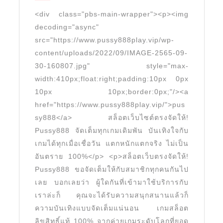
25
ต่อ
<div class="pbs-main-wrapper"><p><img
pussy888
เงิน
decoding="async"
เว็บ
src="https://www.pussy888play.vip/wp-
Top
สล็อต
content/uploads/2022/09/IMAGE-2565-09-
24
ที่
30-160807.jpg" style="max-
by
ใหญ่
width:410px;float:right;padding:10px 0px
Christal
10px 10px;border:0px;"/><a
ที่สุด
href="https://www.pussy888play.vip/">pus
ใน
sy888</a> สล็อตเว็บไซต์ตรงจัดให้!
ไทย
Pussy888 จัดเต็มทุกเกมเดิมพัน บันเทิงใจกับ
โปร
เกมได้ทุกเมื่อเชื่อวัน แตกหนักแตกจริง ไม่เป็น
น้อง
อันตราย 100%</p> <p>สล็อตเว็บตรงจัดให้!
ใหม่
Pussy888 ขอจัดเต็มให้กับสมาชิกทุกคนกันไป
เลย บอกเลยว่า ผู้ใดกันที่เข้ามาใช้บริการกับ
ไฟ
เราล่ะก็ คุณจะได้รับความสนุกสนานแล้วก็
แรง
ความบันเทิงแบบจัดเต็มแน่นอน เกมสล็อต
รับ
ลิขสิทธิ์แท้ 100% จากค่ายเกมระดับโลกที่ยอด