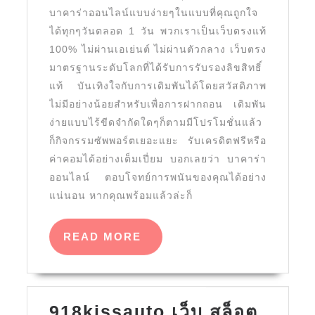
websiteแตก
บาคาร่าออนไลน์แบบง่ายๆในแบบที่คุณถูกใจ
ง่าย
ได้ทุกๆวันตลอด 1 วัน พวกเราเป็นเว็บตรงแท้
สมัคร
100% ไม่ผ่านเอเย่นต์ ไม่ผ่านตัวกลาง เว็บตรง
บา
มาตรฐานระดับโลกที่ได้รับการรับรองลิขสิทธิ์
แท้ บันเทิงใจกับการเดิมพันได้โดยสวัสดิภาพ
คา
ไม่มีอย่างน้อยสำหรับเพื่อการฝากถอน เดิมพัน
ร่า
ง่ายแบบไร้ขีดจำกัดใดๆก็ตามมีโปรโมชั่นแล้ว
วัน
ก็กิจกรรมซัพพอร์ตเยอะแยะ รับเครดิตฟรีหรือ
นี้
ค่าคอมได้อย่างเต็มเปี่ยม บอกเลยว่า บาคาร่า
รับ
ออนไลน์ ตอบโจทย์การพนันของคุณได้อย่าง
โบนัส
แน่นอน หากคุณพร้อมแล้วล่ะก็
ทันที
READ
ฝาก-
READ MORE
MORE
ถอน
ออ
โต้
918kissauto เว็บ สล็อต