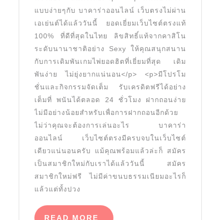
บา
แบบง่ายๆกับ บาคาร่าออนไลน์ เว็บตรงไม่ผ่าน
คา
เอเย่นต์ได้แล้ววันนี้ ยอดเยี่ยมเว็บไซต์ตรงแท้
100% ที่ดีที่สุดในไทย ลิขสิทธิ์แท้จากคาสิโน
ร่า
ระดับนานาชาติอย่าง Sexy ให้คุณสนุกสนาน
ออนไลน์
กับการเดิมพันเกมไพ่ยอดฮิตที่เยี่ยมที่สุด เดิม
ชนะ
พันง่าย ไม่ยุ่งยากแน่นอน</p> <p>มีโปรโม
ใจ
ชั่นและกิจกรรมจัดเต็ม รับเครดิตฟรีได้อย่าง
นัก
เต็มที่ พนันได้ตลอด 24 ชั่วโมง ฝากถอนง่าย
ลงทุน
ไม่มีอย่างน้อยสำหรับเพื่อการฝากถอนอีกด้วย
ไม่ว่าคุณจะต้องการเล่นอะไร บาคาร่า
ทั่ว
ออนไลน์ เว็บไซต์ตรงมีครบจบในเว็บไซต์
ประเทศ
เดียวแน่นอนครับ แม้คุณพร้อมแล้วล่ะก็ สมัคร
แจก
เป็นสมาชิกใหม่กับเราได้แล้ววันนี้ สมัคร
โบนัส
สมาชิกใหม่ฟรี ไม่มีค่าขนบธรรมเนียมอะไรก็
ทุก
แล้วแต่ทั้งปวง
เวลา
ค่า
READ
READ MORE