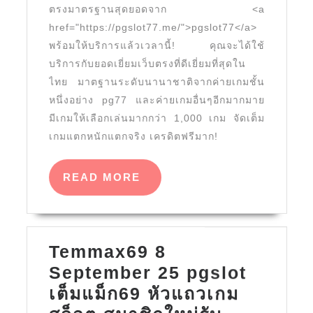
pgslot
ตรงมาตรฐานสุดยอดจาก <a
เว็บไซต์
href="https://pgslot77.me/">pgslot77</a>
ตรง
พร้อมให้บริการแล้วเวลานี้! คุณจะได้ใช้
รีวิว
บริการกับยอดเยี่ยมเว็บตรงที่ดีเยี่ยมที่สุดใน
ไทย มาตฐานระดับนานาชาติจากค่ายเกมชั้น
pgslot
หนึ่งอย่าง pg77 และค่ายเกมอื่นๆอีกมากมาย
สล็อต
มีเกมให้เลือกเล่นมากกว่า 1,000 เกม จัดเต็ม
เว็บ
เกมแตกหนักแตกจริง เครดิตฟรีมาก!
ตรง
แตก
READ
READ MORE
หนัก
MORE
จ่าย
จริง
Temmax69 8
ไม่
September 25 pgslot
จกตา
เต็มแม็ก69 หัวแถวเกม
6