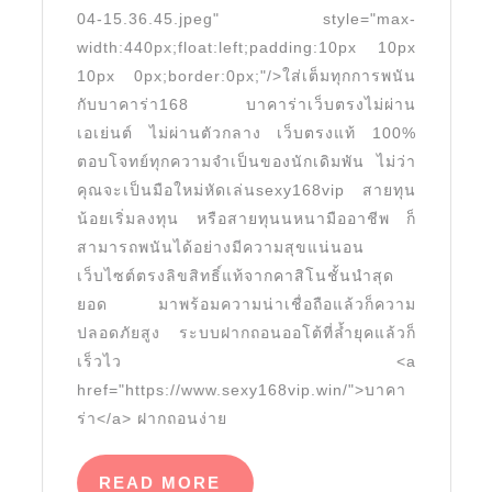
04-15.36.45.jpeg" style="max-
หนัก
width:440px;float:left;padding:10px 10px
มือ
10px 0px;border:0px;"/>ใส่เต็มทุกการพนัน
ใหม่
กับบาคาร่า168 บาคาร่าเว็บตรงไม่ผ่าน
ห้าม
เอเย่นต์ ไม่ผ่านตัวกลาง เว็บตรงแท้ 100%
พลาด!
ตอบโจทย์ทุกความจำเป็นของนักเดิมพัน ไม่ว่า
คุณจะเป็นมือใหม่หัดเล่นsexy168vip สายทุน
วิธี
น้อยเริ่มลงทุน หรือสายทุนนหนามืออาชีพ ก็
เล่น
สามารถพนันได้อย่างมีความสุขแน่นอน
บา
เว็บไซต์ตรงลิขสิทธิ์แท้จากคาสิโนชั้นนำสุด
คา
ยอด มาพร้อมความน่าเชื่อถือแล้วก็ความ
ร่า
ปลอดภัยสูง ระบบฝากถอนออโต้ที่ล้ำยุคแล้วก็
แบบ
เร็วไว <a
เข้าใจ
href="https://www.sexy168vip.win/">บาคา
ร่า</a> ฝากถอนง่าย
ง่าย
กำไร
READ
READ MORE