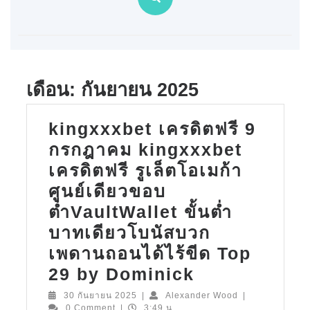
เดือน:
กันยายน 2025
kingxxxbet เครดิตฟรี 9
กรกฎาคม kingxxxbet
เครดิตฟรี รูเล็ตโอเมก้า
ศูนย์เดียวขอบ
ต่ำVaultWallet ขั้นต่ำ
บาทเดียวโบนัสบวก
เพดานถอนได้ไร้ขีด Top
kingxxxbet
29 by Dominick
เครดิต
30
Alexander
30 กันยายน 2025
|
Alexander Wood
|
กันยายน
Wood
0 Comment
|
3:49 น.