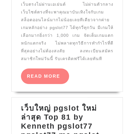
13
เว็บตรงไม่ผ่านเอเย่นต์ ไม่ผ่านตัวกลาง
pgslot77
เว็บไซต์ตรงที่จะพาคุณมาบันเทิงใจกับเกม
webตรง
สล็อตออนไลน์มากไม่น้อยเลยทีเดียวจากค่าย
เกมหลักอย่าง pgslot77 ได้ทุกวี่ทุกวัน มีเกมให้
รวม
เลือกมากยิ่งกว่า 1,000 เกม จัดเต็มเกมแตก
ทุก
หนักแตกจริง ไม่พลาดทุกวิธีการทำกำไรที่ดี
ความ
ที่สุดอย่างไม่ต้องสงสัย ลงทะเบียนสมัคร
สนุก
สมาชิกใหม่วันนี้ รับเครดิตฟรีได้เลยทันที
กับ
pgslot
READ
READ MORE
เว็บ
MORE
ตรง
ฝาก
เว็บใหญ่ pgslot ใหม่
ถอน
ล่าสุด Top 81 by
ออ
Kenneth pgslot77
โต้