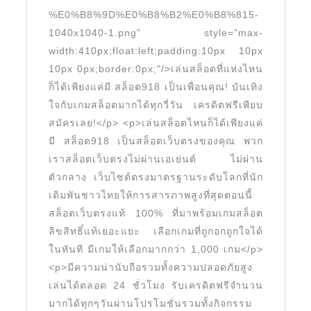
ใน
%E0%B8%9D%E0%B8%B2%E0%B8%815-
1040x1040-1.png" style="max-
ไทย
width:410px;float:left;padding:10px 10px
สมาชิก
10px 0px;border:0px;"/>เล่นสล็อตที่แห่งไหน
ใหม่
ก็ได้เพียงแค่มี สล็อต918 เป็นเพื่อนคุณ! บันเทิง
รับ
ใจกับเกมสล็อตมากได้ทุกวี่วัน เครดิตฟรีเพียบ
50%
สมัครเลย!</p> <p>เล่นสล็อตไหนก็ได้เพียงแค่
ดาวน์โหลด
มี สล็อต918 เป็นสล็อตเว็บตรงของคุณ พวก
เราสล็อตเว็บตรงไม่ผ่านเอเย่นต์ ไม่ผ่าน
918kiss
ตัวกลาง เว็บไซต์ตรงมาตรฐานระดับโลกที่นัก
มี
เดิมพันชาวไทยให้การสารภาพสูงที่สุดตอนนี้
20
สล็อตเว็บตรงแท้ 100% ที่มาพร้อมเกมสล็อต
ก็
ลิขสิทธิ์แท้เยอะแยะ เลือกเกมที่ถูกอกถูกใจได้
ปั่น
ในทันที มีเกมให้เลือกมากกว่า 1,000 เกม</p>
ได้
<p>มีความน่านับถือรวมทั้งความปลอดภัยสูง
918kissauto
เล่นได้ตลอด 24 ชั่วโมง รับเครดิตฟรีจำนวน
มากได้ทุกๆวันผ่านโปรโมชั่นรวมทั้งกิจกรรม
สมัคร