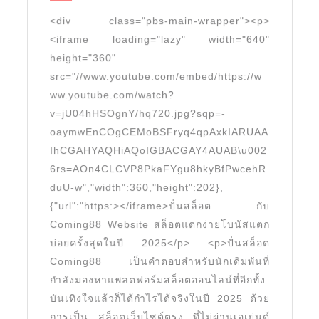
Web
<div class="pbs-main-wrapper"><p>
31
<iframe loading="lazy" width="640"
ก.ค.
height="360"
24
src="//www.youtube.com/embed/https://w
ปั่น
ww.youtube.com/watch?
สล็อต
v=jU04hHSOgnY/hq720.jpg?sqp=-
oaymwEnCOgCEMoBSFryq4qpAxkIARUAA
Coming88
IhCGAHYAQHiAQoIGBACGAY4AUAB\u002
เว็บ
6rs=AOn4CLCVP8PkaFYgu8hkyBfPwcehR
พนัน
duU-w","width":360,"height":202},
ครบ
{"url":"https:></iframe>ปั่นสล็อต กับ
จบ
Coming88 Website สล็อตแตกง่ายโบนัสแตก
ที่
บ่อยครั้งสุดในปี 2025</p> <p>ปั่นสล็อต
Coming88 เป็นคำตอบสำหรับนักเดิมพันที่
เดียว
กำลังมองหาแพลตฟอร์มสล็อตออนไลน์ที่อีกทั้ง
ปั่น
บันเทิงใจแล้วก็ได้กำไรได้จริงในปี 2025 ด้วย
สล็อต
การเป็น สล็อตเว็บไซต์ตรง ที่ไม่ผ่านเอเย่นต์