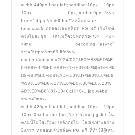
สล็อต
width:440px;float:left;padding:10px 10px
สมาชิก
10px 0px;border:0px;"/><a
ใหม่
href="https://tm69.life/">สล็อต</a>
รับ
temmax69 ทดลองเล่นสล็อต PG ฟรี เว็บไซต์
100%
ตรงไม่สะดุด เล่นฟรีครบทุกค่าย</p> <p>
<img decoding="async"
โปร
src="https://tm69.life/wp-
โม
content/uploads/2024/02/%E0%B8%9D%E
ชั่
0%B8%B2%E0%B8%81%E0%B8%95%E0%
นร้อน
B9%88%E0%B8%AD%E0%B9%80%E0%B8
แรง
%99%E0%B8%B7%E0%B9%88%E0%B8%
เล่น
AD%E0%B8%87-1040x1040-1.jpg.webp"
เสีย
style="max-
width:420px;float:left;padding:10px 10px
หาย
10px 0px;border:0px;"/>การเล่น pgslot ใน
ห่วง
ตอนนี้ไม่ใช่เรื่องยากอีกต่อไป โดยเฉพาะอย่าง
ได้
ยิ่งการ ทดสอบเล่นสล็อต PG ฟรี ที่ทำให้ผู้เล่น