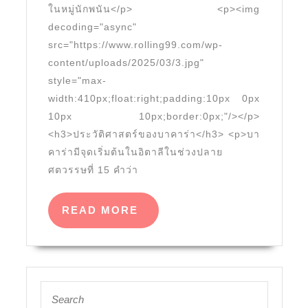
ในหมู่นักพนัน</p> <p><img
decoding="async"
src="https://www.rolling99.com/wp-
content/uploads/2025/03/3.jpg"
style="max-
width:410px;float:right;padding:10px 0px
10px 10px;border:0px;"/></p>
<h3>ประวัติศาสตร์ของบาคาร่า</h3> <p>บา
คาร่ามีจุดเริ่มต้นในอิตาลีในช่วงปลาย
ศตวรรษที่ 15 คำว่า
READ
READ MORE
MORE
Search
for: