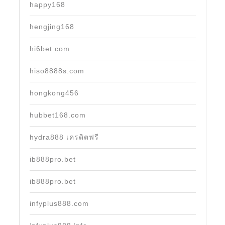
happy168
hengjing168
hi6bet.com
hiso8888s.com
hongkong456
hubbet168.com
hydra888 เครดิตฟรี
ib888pro.bet
ib888pro.bet
infyplus888.com