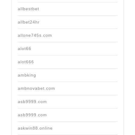
allbestbet
allbet24hr
allone745s.com
alot66
alot666
ambking
ambnovabet.com
asb9999.com
asb9999.com
askwin88.online