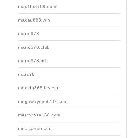
mac1bet789.com
macau888.win
mario678
mario678.club
mario678.info
mars95
meekin365day.com
megawaysbet789.com
mercyrosa168.com
mexicanoo.com