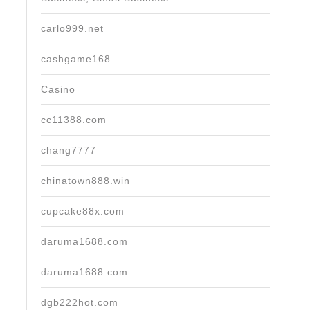
carlo999.net
cashgame168
Casino
cc11388.com
chang7777
chinatown888.win
cupcake88x.com
daruma1688.com
daruma1688.com
dgb222hot.com