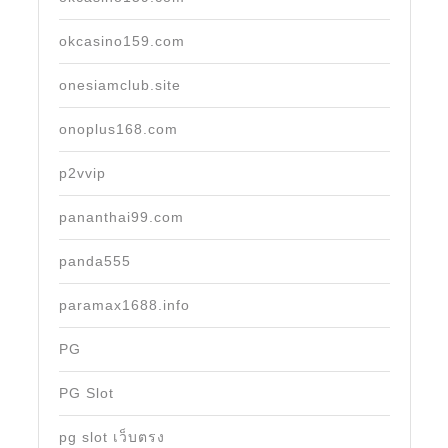
okcasino159.com
onesiamclub.site
onoplus168.com
p2vvip
pananthai99.com
panda555
paramax1688.info
PG
PG Slot
pg slot เว็บตรง