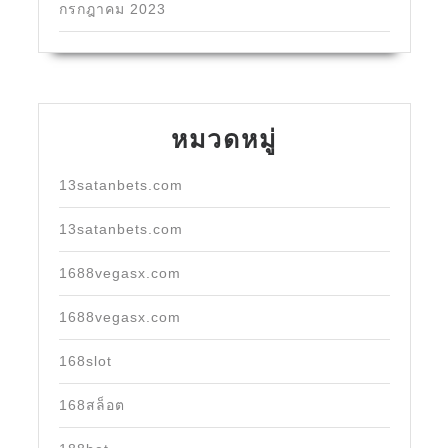
กรกฎาคม 2023
หมวดหมู่
13satanbets.com
13satanbets.com
1688vegasx.com
1688vegasx.com
168slot
168สล็อต