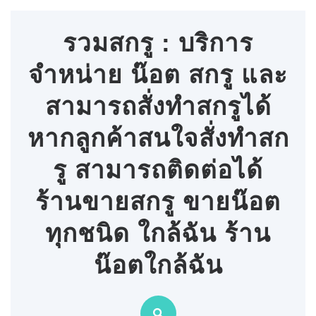
Skip
to
รวมสกรู : บริการ
content
จำหน่าย น๊อต สกรู และ
สามารถสั่งทำสกรูได้
หากลูกค้าสนใจสั่งทำสก
รู สามารถติดต่อได้
ร้านขายสกรู ขายน๊อต
ทุกชนิด ใกล้ฉัน ร้าน
น๊อตใกล้ฉัน