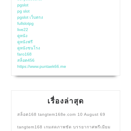
pgslot
pg slot
pgslot เว็บตรง
fullslotpg
live22
ดูหนัง
ดูหนังฟรี
ดูหนังชนโรง
faro168
สล็อต456
https://www.puntaek66.me
เรื่องล่าสุด
สล็อต168 tangtem168e.com 10 August 69
tangtem168 เกมสดภาพชัด บรรยากาศพรีเมียม