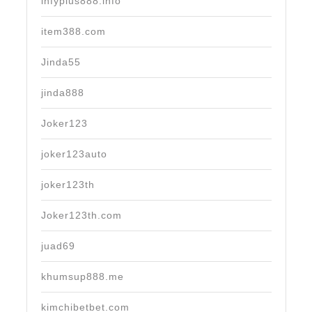
infyplus888.info
item388.com
Jinda55
jinda888
Joker123
joker123auto
joker123th
Joker123th.com
juad69
khumsup888.me
kimchibetbet.com