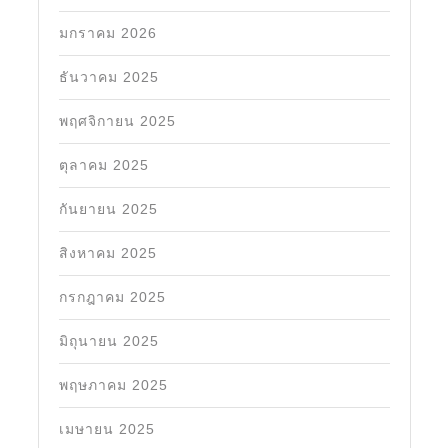
มกราคม 2026
ธันวาคม 2025
พฤศจิกายน 2025
ตุลาคม 2025
กันยายน 2025
สิงหาคม 2025
กรกฎาคม 2025
มิถุนายน 2025
พฤษภาคม 2025
เมษายน 2025