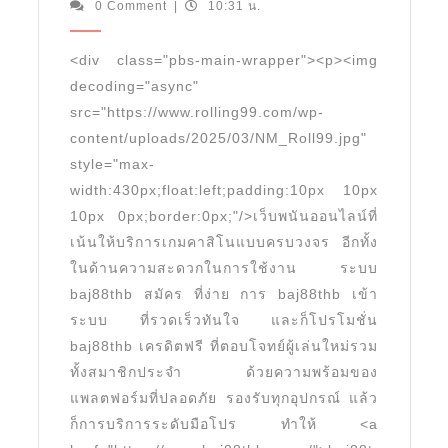
กรกฎาคม
Wood
0 Comment
|
10:31 น.
19
2025
กันยายน
<div class="pbs-main-wrapper"><p><img
baj88thb
decoding="async"
เครดิต
src="https://www.rolling99.com/wp-
ฟรี
content/uploads/2025/03/NM_Roll99.jpg"
ศูนย์
style="max-
รวม
width:430px;float:left;padding:10px 10px
10px 0px;border:0px;"/>เว็บพนันออนไลน์ที่
เกม
เน้นให้บริการเกมคาสิโนแบบครบวงจร อีกทั้ง
เดิม
ในด้านความสะดวกในการใช้งาน ระบบ
พัน
baj88thb สมัคร ที่ง่าย การ baj88thb เข้า
ไม่
ระบบ ที่รวดเร็วทันใจ และก็โปรโมชั่น
ต้อง
baj88thb เครดิตฟรี ที่ตอบโจทย์ผู้เล่นใหม่รวม
โยก
ทั้งสมาชิกประจำ ด้วยความพร้อมของ
แพลตฟอร์มที่ปลอดภัย รองรับทุกอุปกรณ์ แล้ว
กระเป๋า
ก็การบริการระดับมือโปร ทำให้ <a
เงิน