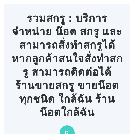
Skip
to
รวมสกรู : บริการ
content
จำหน่าย น๊อต สกรู และ
สามารถสั่งทำสกรูได้
หากลูกค้าสนใจสั่งทำสก
รู สามารถติดต่อได้
ร้านขายสกรู ขายน๊อต
ทุกชนิด ใกล้ฉัน ร้าน
น๊อตใกล้ฉัน