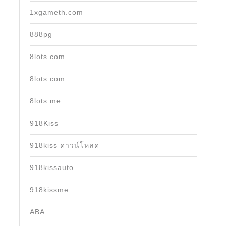
1xgameth.com
888pg
8lots.com
8lots.com
8lots.me
918Kiss
918kiss ดาวน์โหลด
918kissauto
918kissme
ABA