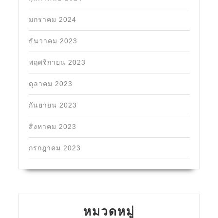
มกราคม 2024
ธันวาคม 2023
พฤศจิกายน 2023
ตุลาคม 2023
กันยายน 2023
สิงหาคม 2023
กรกฎาคม 2023
หมวดหมู่