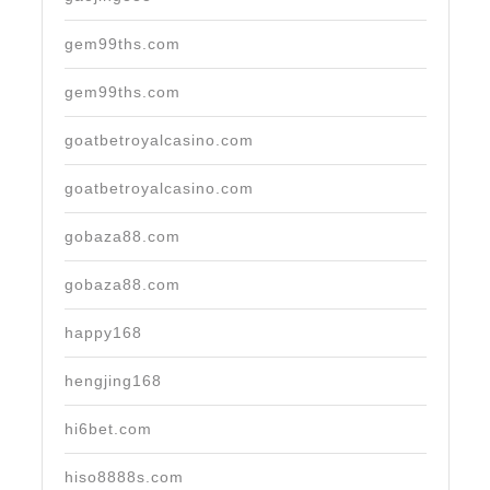
gem99ths.com
gem99ths.com
goatbetroyalcasino.com
goatbetroyalcasino.com
gobaza88.com
gobaza88.com
happy168
hengjing168
hi6bet.com
hiso8888s.com