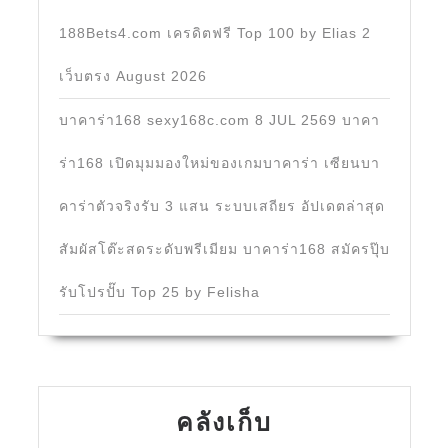
188Bets4.com เครดิตฟรี Top 100 by Elias 2
เว็บตรง August 2026
บาคาร่า168 sexy168c.com 8 JUL 2569 บาคา
ร่า168 เปิดมุมมองใหม่ของเกมบาคาร่า เซียนบา
คาร่าตัวจริงรับ 3 แสน ระบบเสถียร อัปเดตล่าสุด
สัมผัสโต๊ะสดระดับพรีเมียม บาคาร่า168 สมัครปุ๊บ
รับโปรปั๊บ Top 25 by Felisha
คลังเก็บ