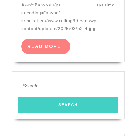
ร่า
ต้องทำกิจกรรม</p> <p><img
สมัคร
decoding="async"
ฟรี
src="https://www.rolling99.com/wp-
Top
content/uploads/2025/03/p2-4.jpg"
15
by
READ
READ MORE
MORE
Gonzalo
Search
for: