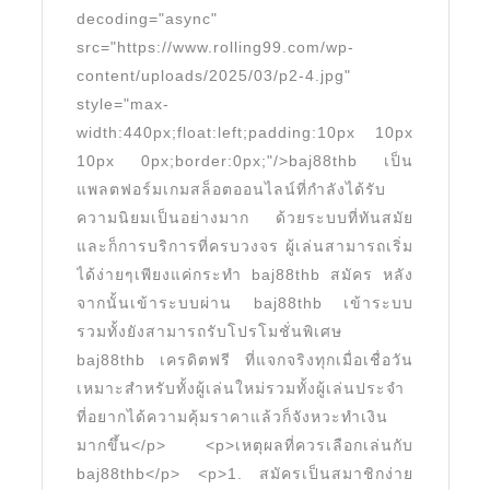
29
decoding="async"
กันยายน
src="https://www.rolling99.com/wp-
baj88thb
content/uploads/2025/03/p2-4.jpg"
เครดิต
style="max-
ฟรี
width:440px;float:left;padding:10px 10px
10px 0px;border:0px;"/>baj88thb เป็น
โบนัส
แพลตฟอร์มเกมสล็อตออนไลน์ที่กำลังได้รับ
สุ่ม
ความนิยมเป็นอย่างมาก ด้วยระบบที่ทันสมัย
แรง
และก็การบริการที่ครบวงจร ผู้เล่นสามารถเริ่ม
จริง
ได้ง่ายๆเพียงแค่กระทำ baj88thb สมัคร หลัง
สล็อต
จากนั้นเข้าระบบผ่าน baj88thb เข้าระบบ
ธีม
รวมทั้งยังสามารถรับโปรโมชั่นพิเศษ
baj88thb เครดิตฟรี ที่แจกจริงทุกเมื่อเชื่อวัน
ใหม่
เหมาะสำหรับทั้งผู้เล่นใหม่รวมทั้งผู้เล่นประจำ
แตก
ที่อยากได้ความคุ้มราคาแล้วก็จังหวะทำเงิน
ดี
มากขึ้น</p> <p>เหตุผลที่ควรเลือกเล่นกับ
เหมาะ
baj88thb</p> <p>1. สมัครเป็นสมาชิกง่าย