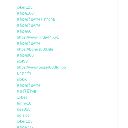
joker123
สล็อต168
สล็อตเว็บตรง แตกง่าย
สล็อตเว็บตรง
สล็อต66
https://www.jinda44.xyz
สล็อตเว็บตรง
https://bonus888.life
สล็อต888
slot99
https://www.pussy888fun.io
บาคาร่า
slotxo
สล็อตเว็บตรง
หนังโป๊ไทย
1xbet
funny18
kiss918
pg slot
joker123
สล็อต777