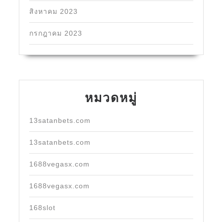
สิงหาคม 2023
กรกฎาคม 2023
หมวดหมู่
13satanbets.com
13satanbets.com
1688vegasx.com
1688vegasx.com
168slot