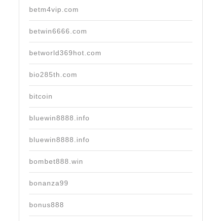
betm4vip.com
betwin6666.com
betworld369hot.com
bio285th.com
bitcoin
bluewin8888.info
bluewin8888.info
bombet888.win
bonanza99
bonus888