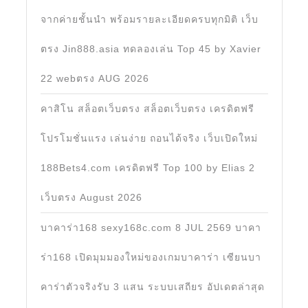
จากค่ายชั้นนำ พร้อมรายละเอียดครบทุกมิติ เว็บ
ตรง Jin888.asia ทดลองเล่น Top 45 by Xavier
22 webตรง AUG 2026
คาสิโน สล็อตเว็บตรง สล็อตเว็บตรง เครดิตฟรี
โปรโมชั่นแรง เล่นง่าย ถอนได้จริง เว็บเปิดใหม่
188Bets4.com เครดิตฟรี Top 100 by Elias 2
เว็บตรง August 2026
บาคาร่า168 sexy168c.com 8 JUL 2569 บาคา
ร่า168 เปิดมุมมองใหม่ของเกมบาคาร่า เซียนบา
คาร่าตัวจริงรับ 3 แสน ระบบเสถียร อัปเดตล่าสุด