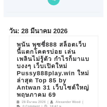
วัน:
28 มีนาคม 2026
พนัน พุซซี่888 สล็อตเว็บ
นี้แตกโคตรบ่อย เล่น
เพลินไม่รู้ตัว กำไรก็มาแบ
บงงๆ เว็บเปิดใหม่
Pussy888play.win ใหม่
ล่าสุด Top 85 by
Antwan 31 เว็บไซต์ใหญ่
พนัน
พฤษภาคม 69
พุซซี่888
28
Alexander
28 มีนาคม 2026
|
Alexander Wood
|
มีนาคม
Wood
0 Comment
|
18:42 น.