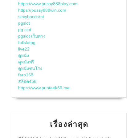
https://www.pussy888play.com
https://pussy888win.com
sexybaccarat
pgslot
pg slot
pgslot เว็บตรง
fullslotpg
live22
ดูหนัง
ดูหนังฟรี
ดูหนังชนโรง
faro168
สล็อต456
https://www.puntaek66.me
เรื่องล่าสุด