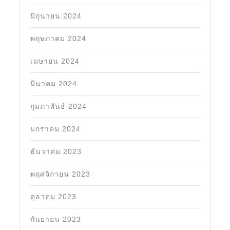
มิถุนายน 2024
พฤษภาคม 2024
เมษายน 2024
มีนาคม 2024
กุมภาพันธ์ 2024
มกราคม 2024
ธันวาคม 2023
พฤศจิกายน 2023
ตุลาคม 2023
กันยายน 2023