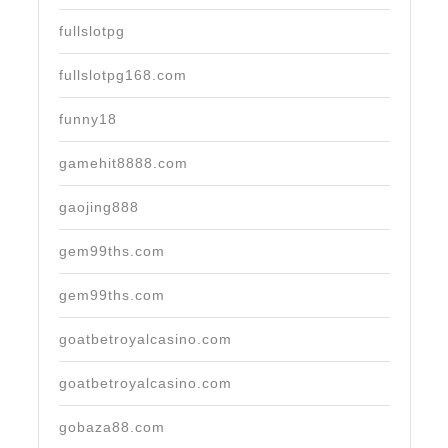
fullslotpg
fullslotpg168.com
funny18
gamehit8888.com
gaojing888
gem99ths.com
gem99ths.com
goatbetroyalcasino.com
goatbetroyalcasino.com
gobaza88.com