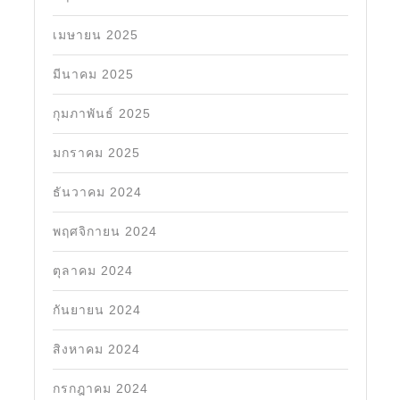
เมษายน 2025
มีนาคม 2025
กุมภาพันธ์ 2025
มกราคม 2025
ธันวาคม 2024
พฤศจิกายน 2024
ตุลาคม 2024
กันยายน 2024
สิงหาคม 2024
กรกฎาคม 2024