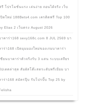
ฟรี โปรโมชั่นแรง เล่นง่าย ถอนได้จริง เว็บ
เปิดใหม่ 188Bets4.com เครดิตฟรี Top 100
by Elias 2 เว็บตรง August 2026
บาคาร่า168 sexy168c.com 8 JUL 2569 บา
คาร่า168 เปิดมุมมองใหม่ของเกมบาคาร่า
เซียนบาคาร่าตัวจริงรับ 3 แสน ระบบเสถียร
อัปเดตล่าสุด สัมผัสโต๊ะสดระดับพรีเมียม บา
คาร่า168 สมัครปุ๊บ รับโปรปั๊บ Top 25 by
Felisha