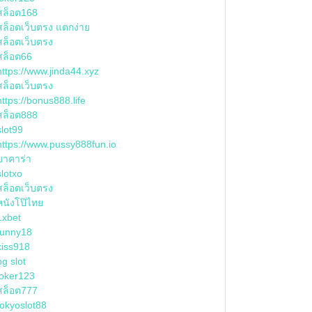
สล็อต168
สล็อตเว็บตรง แตกง่าย
สล็อตเว็บตรง
สล็อต66
https://www.jinda44.xyz
สล็อตเว็บตรง
https://bonus888.life
สล็อต888
slot99
https://www.pussy888fun.io
บาคาร่า
slotxo
สล็อตเว็บตรง
หนังโป๊ไทย
1xbet
funny18
kiss918
pg slot
joker123
สล็อต777
tokyoslot88