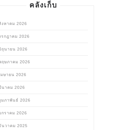
คลังเก็บ
สิงหาคม 2026
กรกฎาคม 2026
มิถุนายน 2026
พฤษภาคม 2026
เมษายน 2026
มีนาคม 2026
กุมภาพันธ์ 2026
มกราคม 2026
ธันวาคม 2025