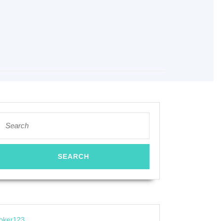
Search
or:
joker123