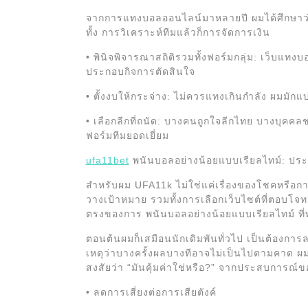
จากการแทงบอลออนไลน์มาหลายปี ผมได้ศึกษาว่า
ทั้ง การวิเคราะห์ทีมแล้วก็การจัดการเงิน
• พินิจพิจารณาสถิติรวมทั้งฟอร์มกลุ่ม: เว็บแทงบอ
ประกอบกิจการตัดสินใจ
• ตั้งงบให้กระจ่าง: ไม่ควรแทงเกินกำลัง ผมมักแ
• เลือกลีกที่ถนัด: บางคนถูกใจลีกไทย บางบุคคลช
ฟอร์มทีมยอดเยี่ยม
ufa11bet
พนันบอลอย่างน้อยแบบเรียลไทม์: ประ
สำหรับผม UFA11k ไม่ใช่แค่เรื่องของโชคหรือการ
วางเป้าหมาย รวมทั้งการเลือกเว็บไซต์ที่ตอบโจท
ตรงของการ พนันบอลอย่างน้อยแบบเรียลไทม์ ที่ท
ตอนต้นผมก็เสมือนนักเดิมพันทั่วไป เป็นต้องกา
เหตุว่าบางครั้งผลบางทีอาจไม่เป็นไปตามคาด ผมเ
สงสัยว่า “มันคุ้มค่าใช่หรือ?” จากประสบการณ์
• ลดการเสี่ยงต่อการเสียตังค์