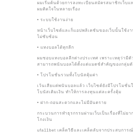
ผมเริ่มต้นด้วยการลงทะเบียนสมัครสมาชิกเว็บแทงบ
ผมติดใจในหลายเรื่อง
• ระบบใช้งานง่าย
หน้าเว็บไซต์และก็แอปพลิเคชันของเว็บนั้นใช้งาน
ไม่ซับซ้อน
• แทงบอลได้ทุกลีก
ผมชอบแทงบอลลีกต่างประเทศ เพราะเหตุว่ามีตัวเล
สามารถพนันบอลได้ตั้งแต่แมตช์สำคัญของกลุ่ม
• โปรโมชั่นรวมทั้งโบนัสคุ้มค่า
เว้นเสียแต่พนันบอลแล้ว เว็บไซต์ยังมีโปรโมชั่
โบนัสเติมเงิน ทำให้การลงทุนแต่ละครั้งคุ้ม
• ฝาก-ถอนสะดวกและไม่มีอันตราย
กระบวนการทำธุรกรรมผ่านเว็บเป็นเรื่องที่ไม่ยา
โกงเงิน
ufa11bet เคล็ดวิธีและเคล็ดลับจากประสบการณ์