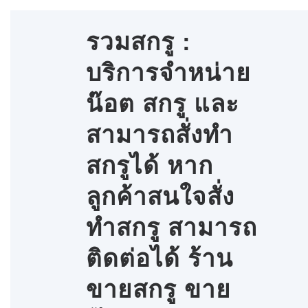
Skip
to
รวมสกรู :
content
บริการจำหน่าย
น๊อต สกรู และ
สามารถสั่งทำ
สกรูได้ หาก
ลูกค้าสนใจสั่ง
ทำสกรู สามารถ
ติดต่อได้ ร้าน
ขายสกรู ขาย