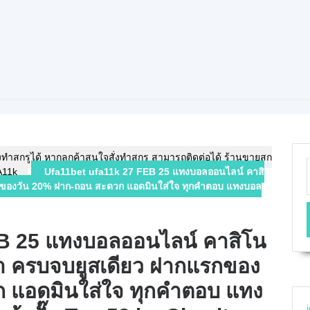
งทำสกรูได้ หากลูกค้าสนใจสั่งทำสกรู สามารถติดต่อได้ ร้านขายสก
11k
Ufa11bet ufa11k 27 FEB 25 แทงบอลออนไลน์ คาสิ
f
กของวัน 20% ฝาก-ถอน สะดวก แอดมินใส่ใจ ทุกคำตอบ แทงบอล
B 25 แทงบอลออนไลน์ คาสิโน
า ครบจบยูสเดียว ฝากแรกของ
 แอดมินใส่ใจ ทุกคำตอบ แทง