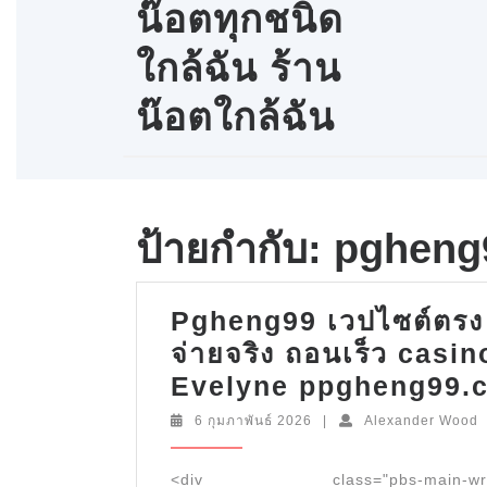
น๊อตทุกชนิด
ใกล้ฉัน ร้าน
น๊อตใกล้ฉัน
ป้ายกำกับ:
pgheng
Pgheng99 เวปไซต์ตรง สล
จ่ายจริง ถอนเร็ว casin
Evelyne ppgheng99.
6
A
6 กุมภาพันธ์ 2026
|
Alexander Wood
กุมภาพันธ์
W
2026
<div class="pbs-main-wr