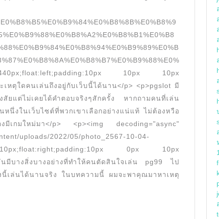
สล็อต
%94%E0%B8%B5%E0%B9%84%E0%B8%8B%E0%B8%9
ไม่
5%E0%B9%88%E0%B8%A2%E0%B8%B1%E0%B8
ผ่าน
%88%E0%B9%84%E0%B8%94%E0%B9%89%E0%B
เอเย่นต์
8%87%E0%B8%8A%E0%B8%B7%E0%B9%88%E0%
เล่น
:440px;float:left;padding:10px 10px 10px
ลื่น
เหตุใดคนเล่นถึงอยู่กับเว็บนี้ได้นาน</p> <p>pgslot มี
จ่าย
งสัยแต่ไม่เคยได้คำตอบจริงๆสักครั้ง หากถามคนที่เล่น
ึ่งในเว็บไซต์ที่พวกเขาเลือกอย่างแน่แท้ ไม่ต้องหวือ
จริง
้องมีเกมใหม่มา</p> <p><img decoding="async"
ถอน
ntent/uploads/2022/05/photo_2567-10-04-
เร็ว
:410px;float:right;padding:10px 0px 10px
casino
มันมีบางสิ่งบางอย่างที่ทำให้คนตัดสินใจเล่น pg99 ไป
เว็บ
์แห่งนี้เล่นได้นานจริง ในบทความนี้ ผมจะพาคุณมาหาเหตุ
แม่
เครดิต
ฟรี