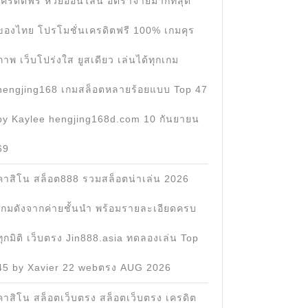
เครดิตฟรี หวยออนไลน์ อัตราจ่ายมากที่สุด
ของไทย โปรโมชั่นเครดิตฟรี 100% เกมคุร
ภาพ เว็บโปร่งใส ยูสเดียว เล่นได้ทุกเกม
hengjing168 เกมสล็อตหลายร้อยแบบ Top 47
by Kaylee hengjing168d.com 10 กันยายน
69
คาสิโน สล็อต888 รวมสล็อตน่าเล่น 2026
เกมดังจากค่ายชั้นนำ พร้อมรายละเอียดครบ
ทุกมิติ เว็บตรง Jin888.asia ทดลองเล่น Top
45 by Xavier 22 webตรง AUG 2026
คาสิโน สล็อตเว็บตรง สล็อตเว็บตรง เครดิต