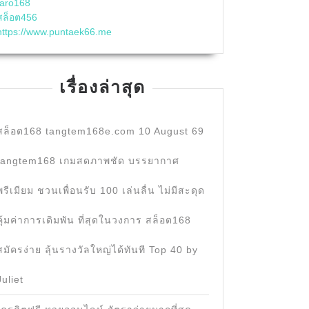
faro168
สล็อต456
https://www.puntaek66.me
เรื่องล่าสุด
สล็อต168 tangtem168e.com 10 August 69
tangtem168 เกมสดภาพชัด บรรยากาศ
พรีเมียม ชวนเพื่อนรับ 100 เล่นลื่น ไม่มีสะดุด
คุ้มค่าการเดิมพัน ที่สุดในวงการ สล็อต168
สมัครง่าย ลุ้นรางวัลใหญ่ได้ทันที Top 40 by
Juliet