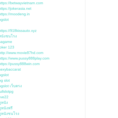
https://betwayvietnam.com
https://jokerasia.net
https://moodeng.in
pgslot
https://918kissauto.xyz
หนังชนโรง
sagame
joker 123
http://www.movie87hd.com
https://www.pussy888play.com
https://pussy888win.com
sexybaccarat
pgslot
pg slot
pgslot เว็บตรง
fullslotpg
live22
ดูหนัง
ดูหนังฟรี
ดูหนังชนโรง