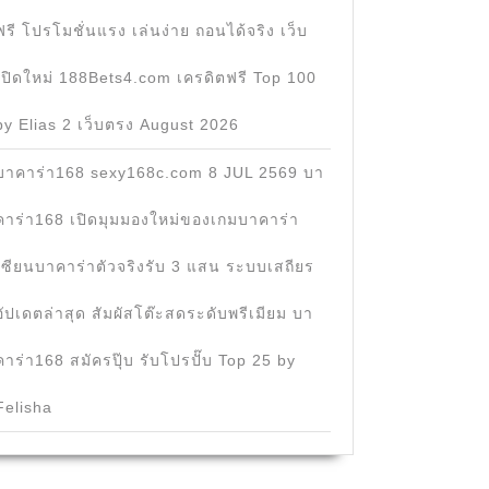
ฟรี โปรโมชั่นแรง เล่นง่าย ถอนได้จริง เว็บ
เปิดใหม่ 188Bets4.com เครดิตฟรี Top 100
by Elias 2 เว็บตรง August 2026
บาคาร่า168 sexy168c.com 8 JUL 2569 บา
คาร่า168 เปิดมุมมองใหม่ของเกมบาคาร่า
เซียนบาคาร่าตัวจริงรับ 3 แสน ระบบเสถียร
อัปเดตล่าสุด สัมผัสโต๊ะสดระดับพรีเมียม บา
คาร่า168 สมัครปุ๊บ รับโปรปั๊บ Top 25 by
Felisha