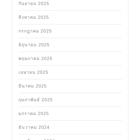
กันยายน 2025
สิงหาคม 2025
กรกฎาคม 2025
มิถุนายน 2025
พฤษภาคม 2025
เมษายน 2025
มีนาคม 2025
กุมภาพันธ์ 2025
มกราคม 2025
ธันวาคม 2024