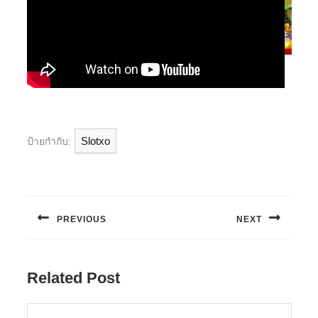
Slotxo
ป้ายกำกับ:
แนะแนว
เรื่อง
PREVIOUS
NEXT
Previous
Next
post:
post:
Related Post