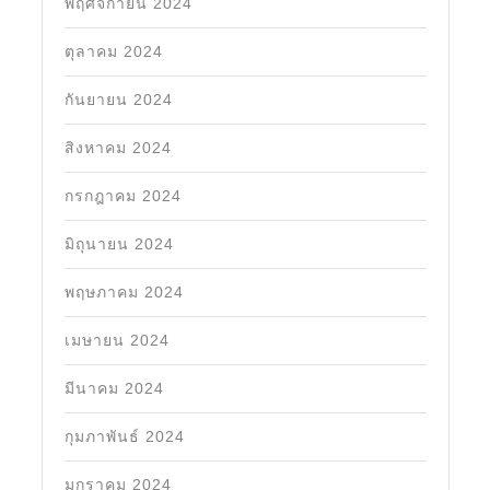
พฤศจิกายน 2024
ตุลาคม 2024
กันยายน 2024
สิงหาคม 2024
กรกฎาคม 2024
มิถุนายน 2024
พฤษภาคม 2024
เมษายน 2024
มีนาคม 2024
กุมภาพันธ์ 2024
มกราคม 2024