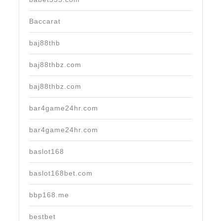
Baccarat
baj88thb
baj88thbz.com
baj88thbz.com
bar4game24hr.com
bar4game24hr.com
baslot168
baslot168bet.com
bbp168.me
bestbet