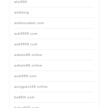
alot666
ambking
ambnovabet.com
asb9999.com
asb9999.com
askwin88.online
askwin88.online
audi688.com
aungpao168.online
ba88th.com
babet555.com