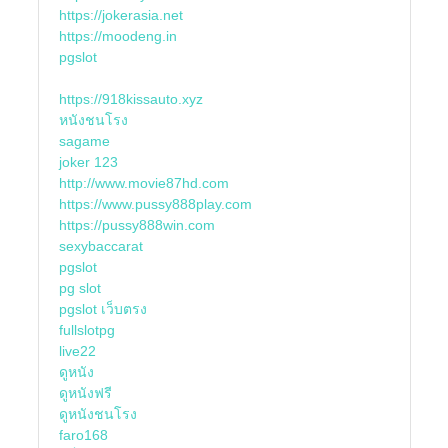
ใกล้
https://jokerasia.net
ฉัน
https://moodeng.in
pgslot
https://918kissauto.xyz
หนังชนโรง
sagame
joker 123
http://www.movie87hd.com
https://www.pussy888play.com
https://pussy888win.com
sexybaccarat
pgslot
pg slot
pgslot เว็บตรง
fullslotpg
live22
ดูหนัง
ดูหนังฟรี
ดูหนังชนโรง
faro168