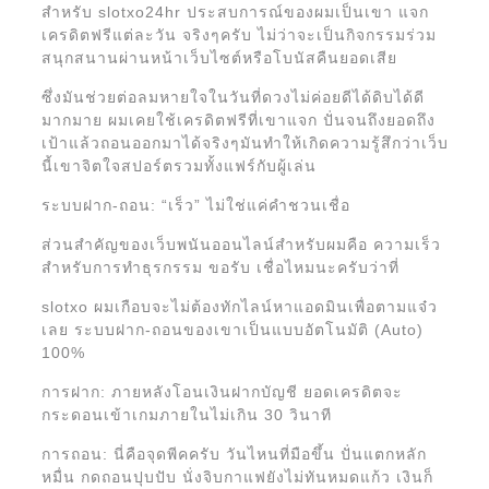
สำหรับ slotxo24hr ประสบการณ์ของผมเป็นเขา แจก
เครดิตฟรีแต่ละวัน จริงๆครับ ไม่ว่าจะเป็นกิจกรรมร่วม
สนุกสนานผ่านหน้าเว็บไซต์หรือโบนัสคืนยอดเสีย
ซึ่งมันช่วยต่อลมหายใจในวันที่ดวงไม่ค่อยดีได้ดิบได้ดี
มากมาย ผมเคยใช้เครดิตฟรีที่เขาแจก ปั่นจนถึงยอดถึง
เป้าแล้วถอนออกมาได้จริงๆมันทำให้เกิดความรู้สึกว่าเว็บ
นี้เขาจิตใจสปอร์ตรวมทั้งแฟร์กับผู้เล่น
ระบบฝาก-ถอน: “เร็ว” ไม่ใช่แค่คำชวนเชื่อ
ส่วนสำคัญของเว็บพนันออนไลน์สำหรับผมคือ ความเร็ว
สำหรับการทำธุรกรรม ขอรับ เชื่อไหมนะครับว่าที่
slotxo ผมเกือบจะไม่ต้องทักไลน์หาแอดมินเพื่อตามแจ๋ว
เลย ระบบฝาก-ถอนของเขาเป็นแบบอัตโนมัติ (Auto)
100%
การฝาก: ภายหลังโอนเงินฝากบัญชี ยอดเครดิตจะ
กระดอนเข้าเกมภายในไม่เกิน 30 วินาที
การถอน: นี่คือจุดพีคครับ วันไหนที่มือขึ้น ปั่นแตกหลัก
หมื่น กดถอนปุบปับ นั่งจิบกาแฟยังไม่ทันหมดแก้ว เงินก็