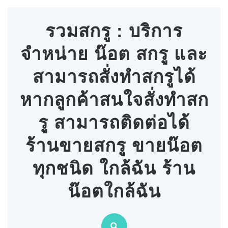
Skip
to
รวมสกรู : บริการ
content
จำหน่าย น๊อต สกรู และ
สามารถสั่งทำสกรูได้
หากลูกค้าสนใจสั่งทำสก
รู สามารถติดต่อได้
ร้านขายสกรู ขายน๊อต
ทุกชนิด ใกล้ฉัน ร้าน
น๊อตใกล้ฉัน