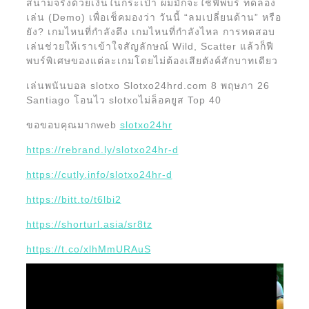
สนามจริงด้วยเงินในกระเป๋า ผมมักจะใช้ฟีพบร์ ทดลอง
เล่น (Demo) เพื่อเช็คมองว่า วันนี้ “ลมเปลี่ยนด้าน” หรือ
ยัง? เกมไหนที่กำลังตึง เกมไหนที่กำลังไหล การทดสอบ
เล่นช่วยให้เราเข้าใจสัญลักษณ์ Wild, Scatter แล้วก็ฟี
พบร์พิเศษของแต่ละเกมโดยไม่ต้องเสียตังค์สักบาทเดียว
เล่นพนันบอล slotxo Slotxo24hrd.com 8 พฤษภา 26
Santiago โอนไว slotxoไม่ล็อคยูส Top 40
ขอขอบคุณมากweb
slotxo24hr
https://rebrand.ly/slotxo24hr-d
https://cutly.info/slotxo24hr-d
https://bitt.to/t6lbi2
https://shorturl.asia/sr8tz
https://t.co/xlhMmURAuS