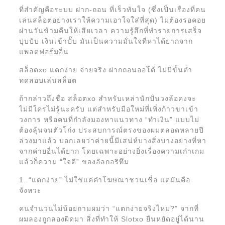
ที่สำคัญคือระบบ ฝาก-ถอน ที่เร็วทันใจ (ซึ่งเป็นเรื่องที่คน
เล่นสล็อตอย่างเราให้ความเอาใจใส่ที่สุด) ไม่ต้องรอคอย
ผ่านวันข้ามคืนให้เสียเวลา ความรู้สึกที่ทำรายการเสร็จ
ปุบปับ เงินเข้าปั๊บ มันเป็นความมั่นใจที่หาได้ยากจาก
แพลตฟอร์มอื่น
สล็อตxo แตกง่าย จ่ายจริง ฝากถอนออโต้ ไม่มีขั้นต่ำ
ทดสอบเล่นสล็อต
ถ้ากล่าวถึงชื่อ สล็อตxo สำหรับเหล่านักปั่นวงล้อคงจะ
ไม่มีใครไม่รู้นะครับ แต่สำหรับมือใหม่ที่เพิ่งก้าวขาเข้า
วงการ หรือคนที่กำลังมองหาแนวทาง “ทำเงิน” แบบไม่
ต้องลุ้นจนตัวโก่ง ประสบการณ์ตรงของผมตลอดหลายปี
ล่วงมาแล้ว บอกเลยว่าค่ายนี้มีเสน่ห์บางสิ่งบางอย่างที่หา
จากค่ายอื่นได้ยาก โดยเฉพาะอย่างยิ่งเรื่องความเก๋าเกม
แล้วก็ความ “ใจดี” ของอัลกอริทึม
1. “แตกง่าย” ไม่ใช่แค่คำโฆษณาชวนเชื่อ แต่มันคือ
จังหวะ
คนจำนวนไม่น้อยถามผมว่า “แตกง่ายจริงไหม?” จากที่
ผมลองถูกลองผิดมา สิ่งที่ทำให้ Slotxo ยืนหยัดอยู่ได้นาน