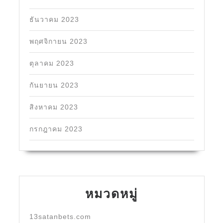
ธันวาคม 2023
พฤศจิกายน 2023
ตุลาคม 2023
กันยายน 2023
สิงหาคม 2023
กรกฎาคม 2023
หมวดหมู่
13satanbets.com