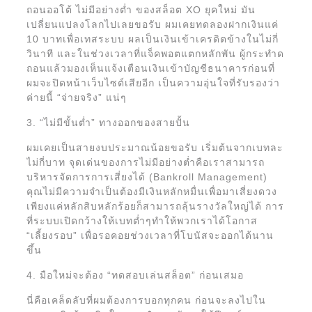
ถอนออโต้ ไม่มีอย่างต่ำ ของสล็อต XO ยุคใหม่ มัน
เปลี่ยนแปลงโลกไปเลยขอรับ ผมเคยทดลองฝากเงินแค่
10 บาทเพื่อเทสระบบ ผลเป็นเงินเข้าเครดิตข้างในไม่กี่
วินาที และในช่วงเวลาที่แจ็คพอตแตกหลักพัน ผู้กระทำด
ถอนแล้วมองเห็นแจ้งเตือนเงินเข้าบัญชีธนาคารก่อนที่
ผมจะปิดหน้าเว็บไซต์เสียอีก เป็นความอุ่นใจที่รับรองว่า
ค่ายนี้ “จ่ายจริง” แน่ๆ
3. “ไม่มีขั้นต่ำ” ทางออกของสายปั้น
ผมเคยเป็นสายงบประมาณน้อยขอรับ เริ่มต้นจากเบทละ
ไม่กี่บาท จุดเด่นของการไม่มีอย่างต่ำคือเราสามารถ
บริหารจัดการการเสี่ยงได้ (Bankroll Management)
คุณไม่มีความจำเป็นต้องมีเงินหลักหมื่นเพื่อมาเสี่ยงดวง
เพียงแค่หลักสิบหลักร้อยก็สามารถลุ้นรางวัลใหญ่ได้ การ
ที่ระบบเปิดกว้างให้เบทต่ำๆทำให้พวกเราได้โอกาส
“เลี้ยงรอบ” เพื่อรอคอยช่วงเวลาที่โบนัสจะออกได้นาน
ขึ้น
4. มือใหม่จะต้อง “ทดสอบเล่นสล็อต” ก่อนเสมอ
นี่คือเคล็ดลับที่ผมต้องการบอกทุกคน ก่อนจะลงไปใน