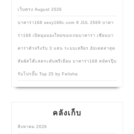
เว็บตรง August 2026
บาคาร่า168 sexy168c.com 8 JUL 2569 บาคา
ร่า168 เปิดมุมมองใหม่ของเกมบาคาร่า เซียนบา
คาร่าตัวจริงรับ 3 แสน ระบบเสถียร อัปเดตล่าสุด
สัมผัสโต๊ะสดระดับพรีเมียม บาคาร่า168 สมัครปุ๊บ
รับโปรปั๊บ Top 25 by Felisha
คลังเก็บ
สิงหาคม 2026