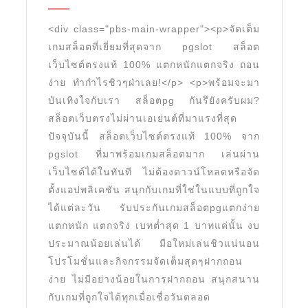
2025
เปิด
<div class="pbs-main-wrapper"><p>จัดเต็ม
ใหม่
เกมสล็อตที่เยี่ยมที่สุดจาก pgslot สล็อต
สล็อตpg
เว็บไซต์ตรงแท้ 100% แตกหนักแตกจริง ถอน
ใหม่
ง่าย ทำกำไรชิวๆฝ่าเลย!</p> <p>พร้อมจะมา
ล่าสุด
บันเทิงใจกับเรา สล็อตpg กันรึยังครับผม?
Top
สล็อตเว็บตรงไม่ผ่านเอเย่นต์ที่มาแรงที่สุด
ปัจจุบันนี้ สล็อตเว็บไซต์ตรงแท้ 100% จาก
34
pgslot ที่มาพร้อมเกมสล็อตมาก เล่นผ่าน
by
เว็บไซต์ได้ในทันที ไม่ต้องดาวน์โหลดหรือจัด
Carri
ตั้งแอปพลิเคชัน สนุกกับเกมที่ใช่ในแบบที่ถูกใจ
fullslot
ได้แต่ละวัน รับประกันเกมสล็อตpgแตกง่าย
planobp
แตกหนัก แตกจริง เบทต่ำสุด 1 บาทแค่นั้น งบ
17
ประมาณน้อยเล่นได้ มือใหม่เล่นชิวแน่นอน
โปรโมชั่นและกิจกรรมจัดเต็มสุดๆฝากถอน
สล็อตpg
ง่าย ไม่มีอย่างน้อยในการฝากถอน สนุกสนาน
websit
กับเกมที่ถูกใจได้ทุกเมื่อเชื่อวันตลอด
หนัก