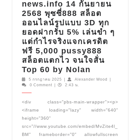
news.info 14 กันยายน
Top
2568 พุซซี่888 สล็อต
20
ออนไลน์รูปแบบ 3D ทุก
by
ยอดฝากรับ 5% เล่นขำ ๆ
Jamie
แต่กำไรจริงแจกเครดิต
usataters.co
ฟรี 5,000 pussy888
30
สล็อตแตกไว จนใจสั่น
กรกฎาคม
Pussy888
Top 60 by Nolan
2568
tiger-
5
Alexander
5 กรกฎาคม 2025
|
Alexander Wood
|
กรกฎาคม
Wood
0 Comment
|
2:43 น.
news.info
2025
14
<div class="pbs-main-wrapper"><p>
กันยายน
<iframe loading="lazy" width="640"
2568
height="360"
พุซซี่888
src="//www.youtube.com/embed/MvZite4l_
สล็อต
BM" frameborder="0" allowfullscreen