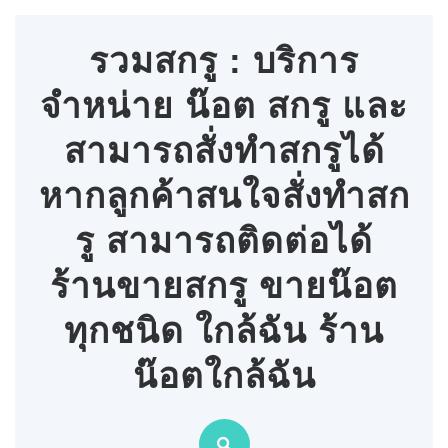
Skip
to
รวมสกรู : บริการ
content
จำหน่าย น๊อต สกรู และ
สามารถสั่งทำสกรูได้
หากลูกค้าสนใจสั่งทำสก
รู สามารถติดต่อได้
ร้านขายสกรู ขายน๊อต
ทุกชนิด ใกล้ฉัน ร้าน
น๊อตใกล้ฉัน