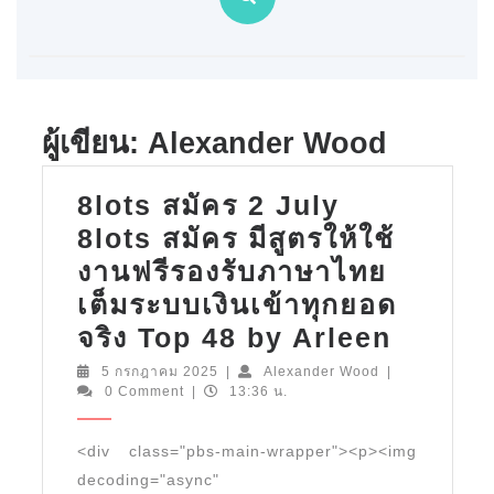
ผู้เขียน:
Alexander Wood
8lots สมัคร 2 July
8lots สมัคร มีสูตรให้ใช้
งานฟรีรองรับภาษาไทย
เต็มระบบเงินเข้าทุกยอด
8lots
จริง Top 48 by Arleen
สมัคร
5
Alexander
5 กรกฎาคม 2025
|
Alexander Wood
|
กรกฎาคม
Wood
0 Comment
|
13:36 น.
2
2025
July
<div class="pbs-main-wrapper"><p><img
8lots
decoding="async"