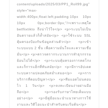
วอลเล็ท
content/uploads/2025/03/PP1_Roll99.jpg"
เต็ม
style="max-
ระบบ
width:400px;float:left;padding:10px 10px
10px 0px;border:0px;"/>เพราะเหตุใด
กำไร
betflixtikto ถึงน่าไว้ใจ</p> <p>ระบบไม่เป็น
จัด
อันตรายแล้วก็ล้ำสมัย</p> <p>ใช้ระบบ SSL
เต็ม
คุ้มครองป้องกันข้อมูลส่วนตัว</p> <p>เข้า
ไม่มี
ระบบแบบ 2 ชั้น เพื่อความมั่นใจและความเชื่อ
กั๊ก
มั่น</p> <p>ตรวจตรากระบวนการทำธุรกรรม
Top
ย้อนไปได้</p> <p>ระบบคุ้มครองการคดโกง
5
และก็การแฮ็กที่ทันสมัย</p> <p>มีการอัปเดต
ระบบความปลอดภัยสม่ำเสมอ</p> <p>การ
by
บริการที่ตอบปัญหา</p> <p>ทีมแอดไม่นตอบ
Donny
ไว 1 วัน</p> <p>ลงทะเบียนง่ายผ่านมือ
ถือ</p> <p>รองรับภาษาไทยเต็มแบบ
อย่าง</p> <p>มีคู่มือแนะนำแนวทางการใช้
งานและวิดีโอแนะนำสำหรับคนเริ่มต้น</p>