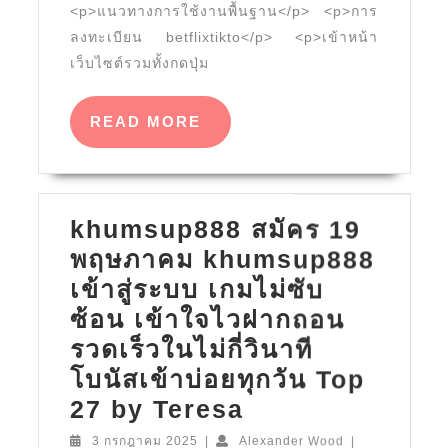
<p>แนวทางการใช้งานพื้นฐาน</p> <p>การ
ลงทะเบียน betflixtikto</p> <p>เข้าหน้า
เว็บไซต์รวมทั้งกดปุ่ม
READ
READ MORE
MORE
khumsup888 สมัคร 19
พฤษภาคม khumsup888
เข้าสู่ระบบ เกมไม่ซับ
ซ้อน เข้าใจไวฝากถอน
รวดเร็วในไม่กี่วินาที
โบนัสเข้าบ่อยทุกวัน Top
khumsup888
27 by Teresa
สมัคร
3
Alexander
3 กรกฎาคม 2025
|
Alexander Wood
|