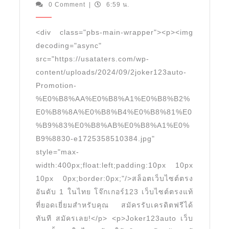
กรกฎาคม
Wood
0 Comment
|
6:59 น.
ตรง
2025
แตก
<div class="pbs-main-wrapper"><p><img
แสน
decoding="async"
ได้
src="https://usataters.com/wp-
จริง
content/uploads/2024/09/2joker123auto-
สมาชิก
Promotion-
ใหม่
%E0%B8%AA%E0%B8%A1%E0%B8%B2%
E0%B8%8A%E0%B8%B4%E0%B8%81%E0
รับ
%B9%83%E0%B8%AB%E0%B8%A1%E0%
สูงสุด
B9%8830-e1725358510384.jpg"
250%
style="max-
ยู
width:400px;float:left;padding:10px 10px
ส
10px 0px;border:0px;"/>สล็อตเว็บไซต์ตรง
เดียว
อันดับ 1 ในไทย โจ๊กเกอร์123 เว็บไซต์ตรงแท้
ที่ยอดเยี่ยมสำหรับคุณ สมัครรับเครดิตฟรีได้
เล่น
ทันที สมัครเลย!</p> <p>Joker123auto เว็บ
ได้