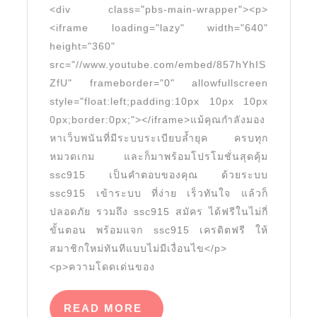
<div class="pbs-main-wrapper"><p>
ssc915
<iframe loading="lazy" width="640"
เครดิต
height="360"
ฟรี
src="//www.youtube.com/embed/857hYhIS
สาย
ZfU" frameborder="0" allowfullscreen
ปั่น
style="float:left;padding:10px 10px 10px
0px;border:0px;"></iframe>แม้คุณกำลังมอง
ต้อง
หาเว็บพนันที่มีระบบระเบียบล้ำยุค ครบทุก
ลอง
หมวดเกม และก็มาพร้อมโปรโมชั่นสุดคุ้ม
ไม่
ssc915 เป็นคำตอบของคุณ ด้วยระบบ
ต้อง
ssc915 เข้าระบบ ที่ง่าย เร็วทันใจ แล้วก็
รอ
ปลอดภัย รวมถึง ssc915 สมัคร ได้ฟรีในไม่กี่
ยืนยัน
ขั้นตอน พร้อมแจก ssc915 เครดิตฟรี ให้
สมาชิกใหม่ทันทีแบบไม่มีเงื่อนไข</p>
ถอน
<p>ความโดดเด่นของ
เท่า
ไหร่
READ
READ MORE