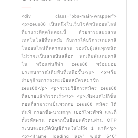
สู่
2025
ระบบ
<div class="pbs-main-wrapper">
14
<p>zeus88 เป็นหนึ่งในเว็บไซต์พนันออนไลน์
Nove
ที่มาแรงที่สุดในตอนนี้ ด้วยการผสมผสาน
zeus8
เทคโนโลยีที่ทันสมัย กับการให้บริการเกมคาสิ
เกม
โนออนไลน์ที่หลากหลาย รองรับผู้เล่นทุกชนิด
แตก
ไม่ว่าจะเป็นสายปั่นสล็อต นักเดิมพันเกมคาสิ
โน หรือแฟนกีฬา zeus88 พร้อมมอบ
หนัก
ประสบการณ์เดิมพันที่เหนือชั้น</p> <p>เริ่ม
ทุก
ง่ายๆด้วยการลงทะเบียนสมัครสมาชิก
ค่าย
zeus88</p> <p>กรรมวิธีการสมัคร zeus88
รอง
ที่สบายแล้วก็รวดเร็ว</p> <p>เพียงแค่ไม่กี่ขั้น
รับ
ตอนก็สามารถเป็นพวกกับ zeus88 สมัคร ได้
ทรู
ทันที กรอกชื่อ-นามสกุล เบอร์โทรศัพท์ และก็
ตั้งรหัสผ่าน ต่อจากนั้นยืนยันตัวตนผ่าน OTP
วอลเล
ระบบจะอนุมัติบัญชีด้านในไม่ถึง 1 นาที</p>
ถอน
<p><iframe loading="lazy" width="640"