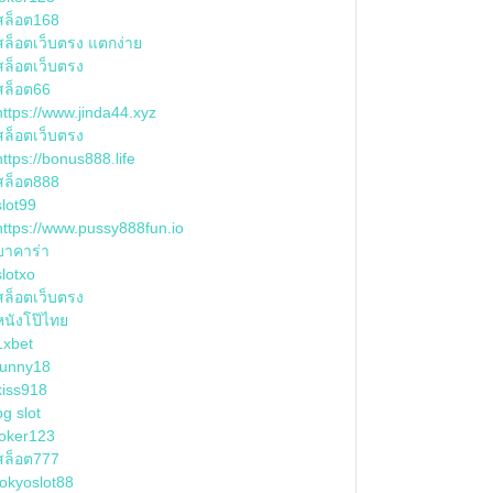
สล็อต168
สล็อตเว็บตรง แตกง่าย
สล็อตเว็บตรง
สล็อต66
https://www.jinda44.xyz
สล็อตเว็บตรง
https://bonus888.life
สล็อต888
slot99
https://www.pussy888fun.io
บาคาร่า
slotxo
สล็อตเว็บตรง
หนังโป๊ไทย
1xbet
funny18
kiss918
pg slot
joker123
สล็อต777
tokyoslot88