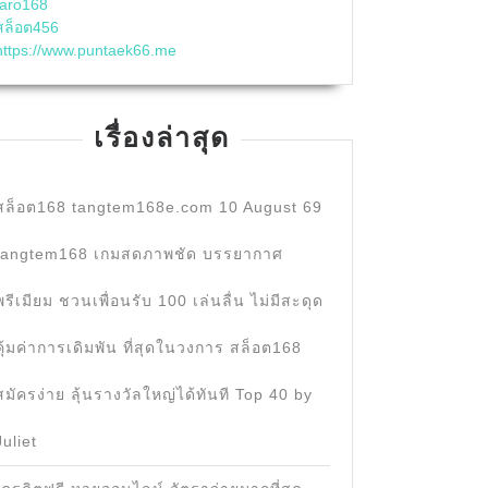
faro168
สล็อต456
https://www.puntaek66.me
เรื่องล่าสุด
สล็อต168 tangtem168e.com 10 August 69
tangtem168 เกมสดภาพชัด บรรยากาศ
พรีเมียม ชวนเพื่อนรับ 100 เล่นลื่น ไม่มีสะดุด
คุ้มค่าการเดิมพัน ที่สุดในวงการ สล็อต168
สมัครง่าย ลุ้นรางวัลใหญ่ได้ทันที Top 40 by
Juliet