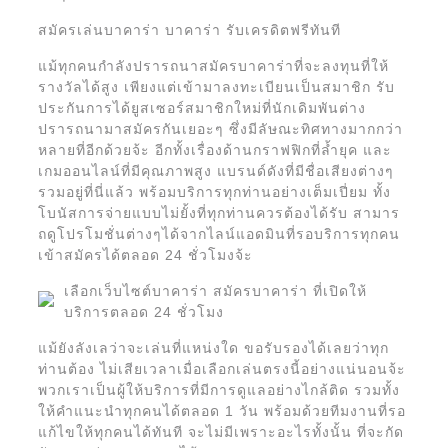
สมัครเล่นบาคาร่า บาคาร่า รับเครดิตฟรีทันที
แม้ทุกคนกำลังปรารถนาสมัครบาคาร่าที่จะลงทุนที่ให้
รางวัลได้สูง เพียงแต่เข้ามาลงทะเบียนเป็นสมาชิก รับ
ประกันการได้ยูสเซอร์สมาชิกใหม่ที่นักเดิมพันต่าง
ปรารถนามาสมัครกันเยอะๆ ซึ่งมีลัษณะทิศทางมากกว่า
หลายที่อีกด้วยจ้ะ อีกทั้งเรื่องด้านกราฟฟิกที่ล้ำยุค และ
เกมออนไลน์ที่มีคุณภาพสูง แบรนด์ดังที่มีชื่อเสียงต่างๆ
รวมอยู่ที่นี่แล้ว พร้อมบริการทุกท่านอย่างเต็มเปี่ยม ทั้ง
โบนัสการจ่ายแบบไม่ยั้งที่ทุกท่านควรต้องได้รับ สามาร
ถดูโปรโมชั่นต่างๆได้จากไลน์แอดมินที่รอบริการทุกคน
เข้าสมัครได้ตลอด 24 ชั่วโมงจ้ะ
เลือกเว็บไซต์บาคาร่า สมัครบาคาร่า ที่เปิดให้
บริการตลอด 24 ชั่วโมง
แม้ยังลังเลว่าจะเล่นที่แหน่งใด ขอรับรองได้เลยว่าทุก
ท่านต้อง ไม่เสียเวลาเมื่อเลือกเล่นตรงนี้อย่างแน่นอนจ้ะ
พวกเราเป็นผู้ให้บริการที่มีการดูแลอย่างไกล้ติด รวมทั้ง
ให้คำแนะนำทุกคนได้ตลอด 1 วัน พร้อมด้วยทีมงานที่รอ
แก้ไขให้ทุกคนได้ทันที จะไม่มีเพราะอะไรทั้งนั้น ที่จะกัด