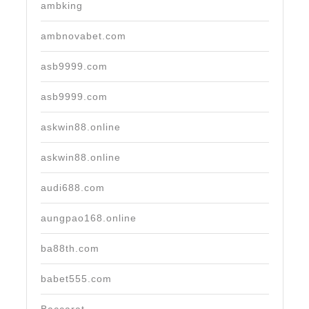
ambking
ambnovabet.com
asb9999.com
asb9999.com
askwin88.online
askwin88.online
audi688.com
aungpao168.online
ba88th.com
babet555.com