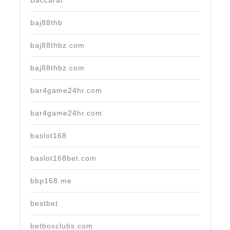
Baccarat
baj88thb
baj88thbz.com
baj88thbz.com
bar4game24hr.com
bar4game24hr.com
baslot168
baslot168bet.com
bbp168.me
bestbet
betboxclubs.com