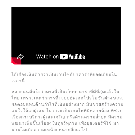
ได้เรื่องเห็นด้วยว่าเป็นเว็บไซต์บาคาร่าที่ยอดเยี่ยมใน
เวลานี้
หลายคนมั่นใจว่าตรงนี้เป็นเว็บบาคาร่าที่ดีที่สุดแล้วใน
ไทย เพราะเหตุว่าการที่ระบบอัพเดตโปรโมชั่นต่างๆและ
ผลตอบแทนด้านกำไรที่เป็นอย่างมาก มันช่วยสร้างความ
แน่ใจให้แก่ผู้เล่น ไม่ว่าจะเป็นเกมไพ่ที่มีหลายห้อง ที่ช่วย
เรื่องการบริการผู้เล่นเจริญ หรือด้านความล้ำยุค มีความ
พัฒนาเพิ่มขึ้นเรื่อยๆในทุกวี่ทุกวัน เพื่อยูสเซอร์ที่ใช้ มา
นานไม่เกิดความเหนื่อยหน่ายอีกต่อไป