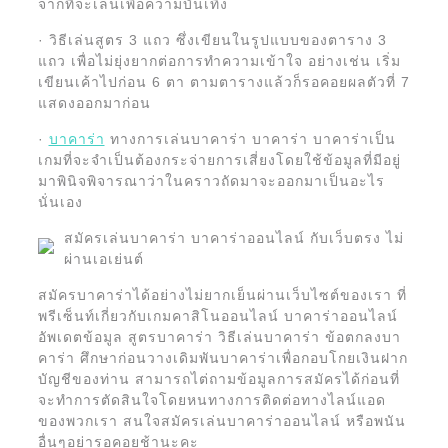
จากที่จะเล่นเพื่อความบันเทิง
· วิธีเล่นสูตร 3 แถว ซึ่งเขียนในรูปแบบของตาราง 3
แถว เพื่อไม่ยุ่งยากต่อการทำความเข้าใจ อย่างเช่น เริ่ม
เขียนเค้าไปก่อน 6 ตา ตามตารางแล้วก็รอคอยผลตัวที่ 7
แสดงออกมาก่อน
·
บาคาร่า
ทางการเล่นบาคาร่า บาคาร่า บาคาร่าเป็น
เกมที่จะจำเป็นต้องกระจ่ายการเสี่ยงโดยใช้ข้อมูลที่มีอยู่
มาพินิจพิจารณาว่าในคราวถัดมาจะออกมาเป็นอะไร
นั่นเอง
สมัครเล่นบาคาร่า บาคาร่าออนไลน์ กับเว็บตรง ไม่
ผ่านเอเย่นต์
สมัครบาคาร่าได้อย่างไม่ยากเย็นผ่านเว็บไซต์ของเรา ที่
พรีเซ็นท์เกี่ยวกับเกมคาสิโนออนไลน์ บาคาร่าออนไลน์
อัพเดตข้อมูล สูตรบาคาร่า วิธีเล่นบาคาร่า ข้อตกลงบา
คาร่า ศึกษาก่อนวางเดิมพันบาคาร่าเพื่อกอบโกยเงินฝาก
บัญชีของท่าน สามารถไต่ถามข้อมูลการสมัครได้ก่อนที่
จะทำการตัดสินใจโดยหนทางการติดต่อทางไลน์แอด
ของพวกเรา สนใจสมัครเล่นบาคาร่าออนไลน์ หรือพนัน
อื่นๆอย่ารอคอยช้านะคะ