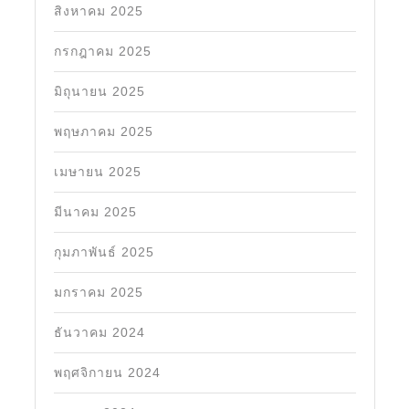
สิงหาคม 2025
กรกฎาคม 2025
มิถุนายน 2025
พฤษภาคม 2025
เมษายน 2025
มีนาคม 2025
กุมภาพันธ์ 2025
มกราคม 2025
ธันวาคม 2024
พฤศจิกายน 2024