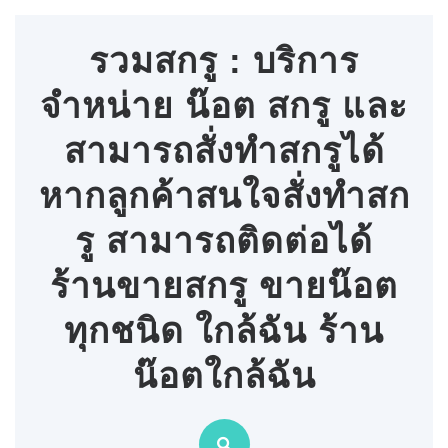
Skip
to
รวมสกรู : บริการ
content
จำหน่าย น๊อต สกรู และ
สามารถสั่งทำสกรูได้
หากลูกค้าสนใจสั่งทำสก
รู สามารถติดต่อได้
ร้านขายสกรู ขายน๊อต
ทุกชนิด ใกล้ฉัน ร้าน
น๊อตใกล้ฉัน