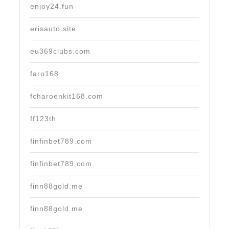
enjoy24.fun
erisauto.site
eu369clubs.com
faro168
fcharoenkit168.com
ff123th
finfinbet789.com
finfinbet789.com
finn88gold.me
finn88gold.me