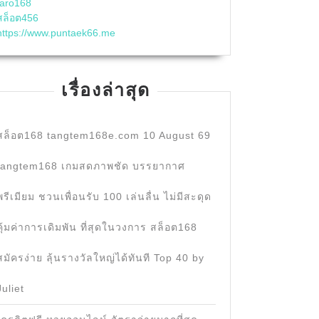
faro168
สล็อต456
https://www.puntaek66.me
เรื่องล่าสุด
สล็อต168 tangtem168e.com 10 August 69
tangtem168 เกมสดภาพชัด บรรยากาศ
พรีเมียม ชวนเพื่อนรับ 100 เล่นลื่น ไม่มีสะดุด
คุ้มค่าการเดิมพัน ที่สุดในวงการ สล็อต168
สมัครง่าย ลุ้นรางวัลใหญ่ได้ทันที Top 40 by
Juliet