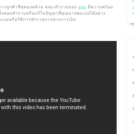
งบริการลูกค้าที่สุดยอดด้วย คณะทำงานของ
slot
มีความพร้อม
ทั้งตอบคำถามหรือแก้ไขปัญหาที่คุณอาจพบเจอได้อย่าง
วกับเกมหรือวิธีการทำรายการทางการเงิน