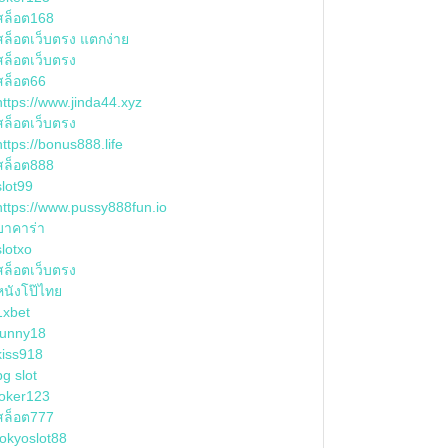
สล็อต168
สล็อตเว็บตรง แตกง่าย
สล็อตเว็บตรง
สล็อต66
https://www.jinda44.xyz
สล็อตเว็บตรง
https://bonus888.life
สล็อต888
slot99
https://www.pussy888fun.io
บาคาร่า
slotxo
สล็อตเว็บตรง
หนังโป๊ไทย
1xbet
funny18
kiss918
pg slot
joker123
สล็อต777
tokyoslot88