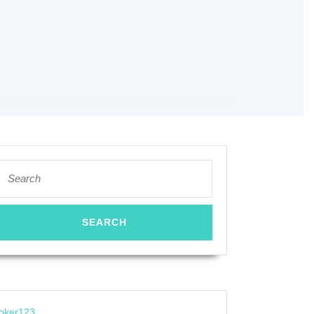
Search
or:
joker123