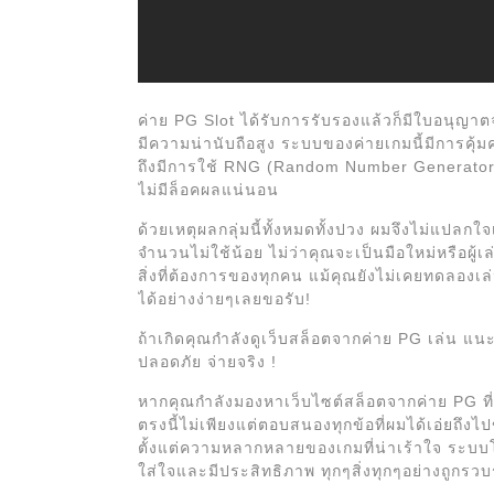
ค่าย PG Slot ได้รับการรับรองแล้วก็มีใบอนุญาตจ
มีความน่านับถือสูง ระบบของค่ายเกมนี้มีการคุ้
ถึงมีการใช้ RNG (Random Number Generator) เ
ไม่มีล็อคผลแน่นอน
ด้วยเหตุผลกลุ่มนี้ทั้งหมดทั้งปวง ผมจึงไม่แปลกใ
จำนวนไม่ใช้น้อย ไม่ว่าคุณจะเป็นมือใหม่หรือผู้เล
สิ่งที่ต้องการของทุกคน แม้คุณยังไม่เคยทดลอง
ได้อย่างง่ายๆเลยขอรับ!
ถ้าเกิดคุณกำลังดูเว็บสล็อตจากค่าย PG เล่น แน
ปลอดภัย จ่ายจริง !
หากคุณกำลังมองหาเว็บไซต์สล็อตจากค่าย PG ท
ตรงนี้ไม่เพียงแต่ตอบสนองทุกข้อที่ผมได้เอ่ยถึงไป
ตั้งแต่ความหลากหลายของเกมที่น่าเร้าใจ ระบบโบ
ใส่ใจและมีประสิทธิภาพ ทุกๆสิ่งทุกๆอย่างถูกรวบร