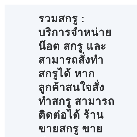
Skip
to
รวมสกรู :
content
บริการจำหน่าย
น๊อต สกรู และ
สามารถสั่งทำ
สกรูได้ หาก
ลูกค้าสนใจสั่ง
ทำสกรู สามารถ
ติดต่อได้ ร้าน
ขายสกรู ขาย