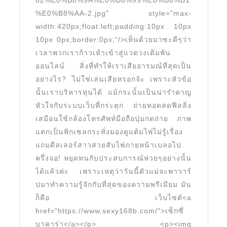
มา
%E0%B8%AA-2.jpg" style="max-
ให้
width:420px;float:left;padding:10px 10px
10px 0px;border:0px;"/>เห็นด้วยมาซะดีๆว่า
ครบ
เวลาพวกเราก้าวเท้าเข้าสู่แวดวงเดิมพัน
ทั้ง
ออนไลน์ สิ่งที่ทำให้เราเสียอารมณ์ที่สุดเป็น
ความ
อย่างไร? ไม่ใช่เล่นเสียหรอกจ้ะ เพราะหัวข้อ
สนุก
นั้นเราบริหารทุนได้ แม้กระนั้นเป็นน่ารำคาญ
ความ
หัวใจกับระบบเว็บที่กระตุก ถ่ายทอดสดฟีลลิ่ง
ไว
เสมือนใช้กล้องโทรศัพท์มือถือปุ่มกดถ่าย ภาพ
และ
แตกเป็นพิกเซลกระทั่งมองดูแต้มไพ่ไม่รู้เรื่อง
แถมดีลเลอร์สาวสวยสับไพ่ภายหน้าเบลอไป
ความ
ครึ่งจอ! หยุดทนกับประสบการณ์ห่วยๆอย่างนั้น
คุ้ม
ได้แล้วค่ะ เพราะเหตุว่าวันนี้ตัวแม่จะพาวาร์
ใน
ปมาทำความรู้จักกับที่สุดของความพรีเมียม มัน
ที่
ก็คือ เว็บไซต์<a
เดียว
href="https://www.sexy168b.com/">เซ็กซี่
เว็บ
บาคาร่า</a></p> <p><img