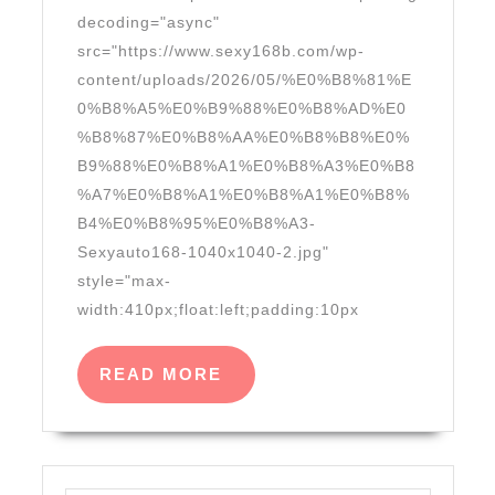
decoding="async"
ตรง
src="https://www.sexy168b.com/wp-
sexy168b.com
content/uploads/2026/05/%E0%B8%81%E
ใหม่
0%B8%A5%E0%B9%88%E0%B8%AD%E0
ล่าสุด
%B8%87%E0%B8%AA%E0%B8%B8%E0%
Top
B9%88%E0%B8%A1%E0%B8%A3%E0%B8
96
%A7%E0%B8%A1%E0%B8%A1%E0%B8%
by
B4%E0%B8%95%E0%B8%A3-
Sexyauto168-1040x1040-2.jpg"
Nida
style="max-
10
width:410px;float:left;padding:10px
เวป
ไซต์
READ
READ MORE
แตก
MORE
ง่าย
JUN
69