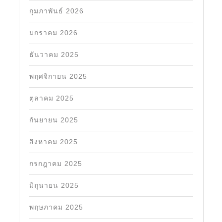
กุมภาพันธ์ 2026
มกราคม 2026
ธันวาคม 2025
พฤศจิกายน 2025
ตุลาคม 2025
กันยายน 2025
สิงหาคม 2025
กรกฎาคม 2025
มิถุนายน 2025
พฤษภาคม 2025