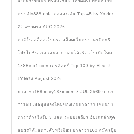
จากค่ายชั้นนำ พร้อมรายละเอียดครบทุกมิติ เว็บ
ตรง Jin888.asia ทดลองเล่น Top 45 by Xavier
22 webตรง AUG 2026
คาสิโน สล็อตเว็บตรง สล็อตเว็บตรง เครดิตฟรี
โปรโมชั่นแรง เล่นง่าย ถอนได้จริง เว็บเปิดใหม่
188Bets4.com เครดิตฟรี Top 100 by Elias 2
เว็บตรง August 2026
บาคาร่า168 sexy168c.com 8 JUL 2569 บาคา
ร่า168 เปิดมุมมองใหม่ของเกมบาคาร่า เซียนบา
คาร่าตัวจริงรับ 3 แสน ระบบเสถียร อัปเดตล่าสุด
สัมผัสโต๊ะสดระดับพรีเมียม บาคาร่า168 สมัครปุ๊บ