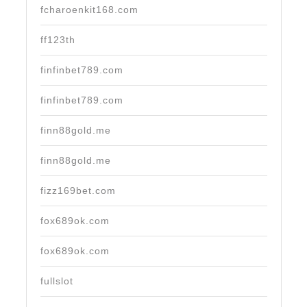
fcharoenkit168.com
ff123th
finfinbet789.com
finfinbet789.com
finn88gold.me
finn88gold.me
fizz169bet.com
fox689ok.com
fox689ok.com
fullslot