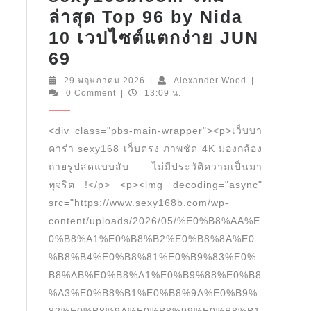
ล่าสุด Top 96 by Nida
10 เวปไซต์แตกง่าย JUN
คา
69
สิ
29
Alexander
29 พฤษภาคม 2026
|
Alexander Wood
|
พฤษภาคม
Wood
0 Comment
|
13:09 น.
โน
2026
ออนไลน์
<div class="pbs-main-wrapper"><p>เว็บบา
บา
คาร่า sexy168 เว็บตรง ภาพชัด 4K มองกล้อง
คา
ถ่ายรูปสดแบบสับ ไม่มีประวัติความเป็นมา
ร่า168
ทุจริต !</p> <p><img decoding="async"
บา
src="https://www.sexy168b.com/wp-
คา
content/uploads/2026/05/%E0%B8%AA%E
0%B8%A1%E0%B8%B2%E0%B8%8A%E0
ร่า
%B8%B4%E0%B8%81%E0%B9%83%E0%
ออนไลน์
B8%AB%E0%B8%A1%E0%B9%88%E0%B8
ที่
%A3%E0%B8%B1%E0%B8%9A%E0%B9%
คัด
82%E0%B8%9A%E0%B8%99%E0%B8%B1