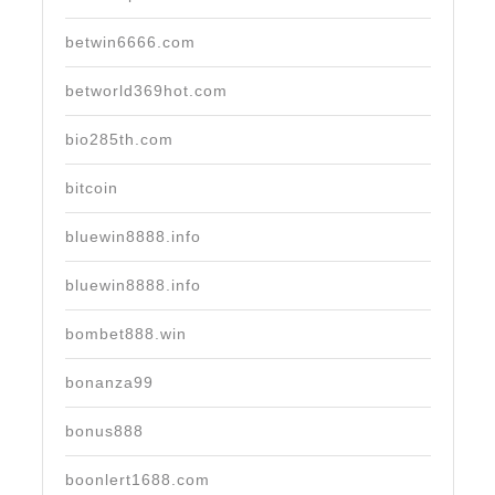
betwin6666.com
betworld369hot.com
bio285th.com
bitcoin
bluewin8888.info
bluewin8888.info
bombet888.win
bonanza99
bonus888
boonlert1688.com