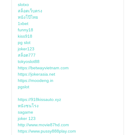
slotxo
สล็อตเว็บตรง
หนังโป๊ไทย
1xbet
funny18
kiss918
pg slot
joker123
สล็อต777
tokyoslot88
https://betwayvietnam.com
https://jokerasia.net
https://moodeng.in
pgslot
https://918kissauto.xyz
หนังชนโรง
sagame
joker 123
http://www.movie87hd.com
https://www.pussy888play.com