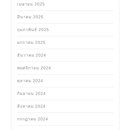
เมษายน 2025
มีนาคม 2025
กุมภาพันธ์ 2025
มกราคม 2025
ธันวาคม 2024
พฤศจิกายน 2024
ตุลาคม 2024
กันยายน 2024
สิงหาคม 2024
กรกฎาคม 2024