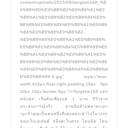
ดี
content/uploads/2023/09/tangtem168_%E
ที่สุด
0%B8%9D%E0%B8%B2%E0%B8%81%E0
สำหรับ
%B8%A1%E0%B8%B2%E0%B8%84%E0%
B8%B8%E0%B9%89%E0%B8%A1%E0%B8
การ
%84%E0%B9%88%E0%B8%B2-
เดิม
%E0%B9%84%E0%B8%A1%E0%B9%88%
พัน
E0%B8%81%E0%B8%B4%E0%B8%99%E0
ผู้
%B8%A1%E0%B8%B2%E0%B8%A1%E0%
ใช้
B9%88%E0%B8%B2%E0%B9%81%E0%B8
ใหม่
%99%E0%B9%88%E0%B8%99%E0%B8%A
D%E0%B8%99-6.jpg" style="max-
รับ
width:410px;float:right;padding:10px 0px
ของ
10px 10px;border:0px;"/>Tangtem168 แตก
ขวัญ
หนักสุด เริ่มต้นเพียงแค่ 1 บาท รีวิวจาก
50
ประสบการณ์จริง สายปั่นห้ามพลาด</p>
แอด
<p>ถ้าคุณเป็นคนหนึ่งที่เคยหลงเข้าไปในวงจร
มิ
ของเว็บเอเย่นต์ สล็อตเว็บตรง โดนบิด โดน