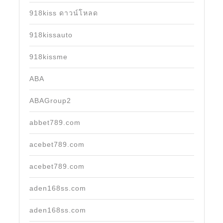
918kiss ดาวน์โหลด
918kissauto
918kissme
ABA
ABAGroup2
abbet789.com
acebet789.com
acebet789.com
aden168ss.com
aden168ss.com