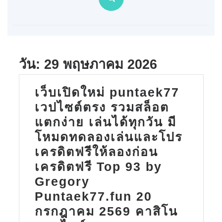
วัน:
29 พฤษภาคม 2026
เว็บเปิดใหม่ puntaek77
เวปไซต์ตรง รวมสล็อต
แตกง่าย เล่นได้ทุกวัน มี
โหมดทดลองเล่นและโปร
เครดิตฟรีให้ลองก่อน
เครดิตฟรี Top 93 by
Gregory
Puntaek77.fun 20
กรกฎาคม 2569 คาสิโน