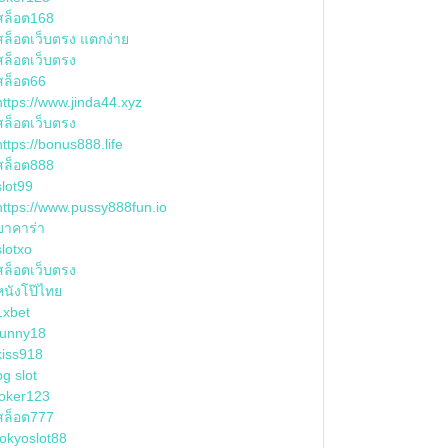
สล็อต168
สล็อตเว็บตรง แตกง่าย
สล็อตเว็บตรง
สล็อต66
https://www.jinda44.xyz
สล็อตเว็บตรง
https://bonus888.life
สล็อต888
slot99
https://www.pussy888fun.io
บาคาร่า
slotxo
สล็อตเว็บตรง
หนังโป๊ไทย
1xbet
funny18
kiss918
pg slot
joker123
สล็อต777
tokyoslot88