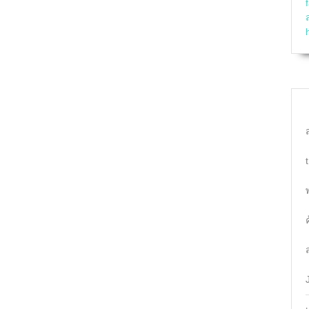
มัคร
ลย
จ็ค
พอ
ตกำ
ัง
แตก
Top
87
by
erry
llbet24hr.live