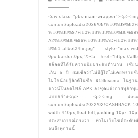
พฤษภาคม
2026
<div class="pbs-main-wrapper"><p><img 
content/uploads/2026/05/%E0%B9%
a
%E0%B8%97%E0%B8%B8%E0%B8%99
เ
A2%E0%B8%96%E0%B8%AD%E0%B8%
เ
8%81-allbet24hr.jpg" style="max-wi
พ
0px;border:0px;"/><a href="https://al
อ
สล็อตที่ได้รับความนิยมระดับตำนาน เซี
ที
เกิน 5 ปี ผมเชื่อว่าไม่มีผู้ใดไม่เคยทรา
น
ไม่ใช่น้อยรู้จักดีในชื่อ 918kissme ในฐานะค
ดาวน์โหลดไฟล์ APK ลงชุดแต่งกายทุลักทุเ
เ
แบบอย่าง</p> <p><img decoding=
content/uploads/2022/02/CASHBACK-
ไ
width:440px;float:left;padding:10px 10
ประสบการณ์ตรงว่า ทำไมเว็บไซต์ระดับตำ
จนถึงทุกวันนี้
ช