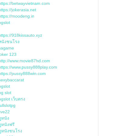
https://betwayvietnam.com
https://jokerasia.net
https://moodeng.in
pgslot
https://918kissauto.xyz
หนังชนโรง
sagame
joker 123
http://www.movie87hd.com
https://www.pussy888play.com
https://pussy888win.com
sexybaccarat
pgslot
pg slot
pgslot เว็บตรง
fullslotpg
live22
ดูหนัง
ดูหนังฟรี
ดูหนังชนโรง