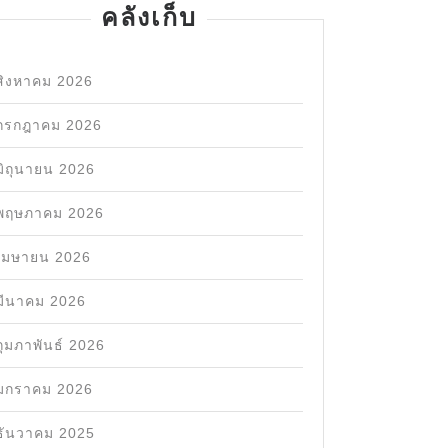
คลังเก็บ
สิงหาคม 2026
กรกฎาคม 2026
มิถุนายน 2026
พฤษภาคม 2026
เมษายน 2026
มีนาคม 2026
กุมภาพันธ์ 2026
มกราคม 2026
ธันวาคม 2025