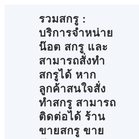
Skip
to
รวมสกรู :
content
บริการจำหน่าย
น๊อต สกรู และ
สามารถสั่งทำ
สกรูได้ หาก
ลูกค้าสนใจสั่ง
ทำสกรู สามารถ
ติดต่อได้ ร้าน
ขายสกรู ขาย