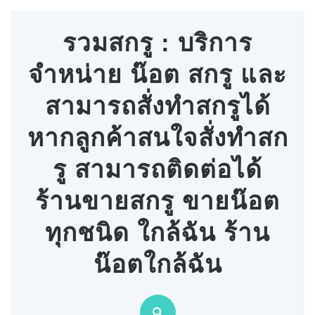
Skip
to
รวมสกรู : บริการ
content
จำหน่าย น๊อต สกรู และ
สามารถสั่งทำสกรูได้
หากลูกค้าสนใจสั่งทำสก
รู สามารถติดต่อได้
ร้านขายสกรู ขายน๊อต
ทุกชนิด ใกล้ฉัน ร้าน
น๊อตใกล้ฉัน