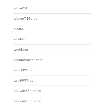
allbet24hr
allone745s.com
alot66
alot666
ambking
ambnovabet.com
asb9999.com
asb9999.com
askwin88.online
askwin88.online