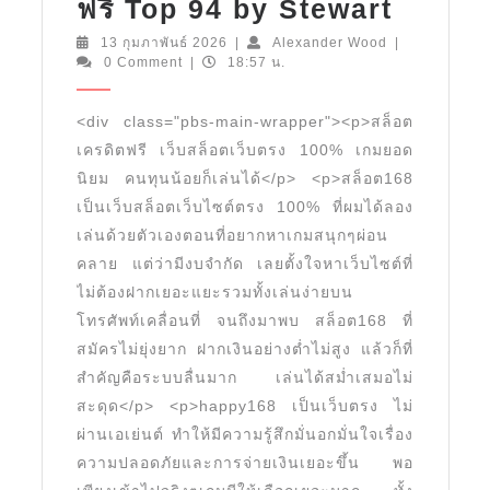
สล็อต
ฟรี Top 94 by Stewart
เครดิต
13
Alexander
13 กุมภาพันธ์ 2026
|
Alexander Wood
|
กุมภาพันธ์
Wood
0 Comment
|
18:57 น.
ฟรี
2026
Happy
<div class="pbs-main-wrapper"><p>สล็อต
22
เครดิตฟรี เว็บสล็อตเว็บตรง 100% เกมยอด
FEB
นิยม คนทุนน้อยก็เล่นได้</p> <p>สล็อต168
2026
เป็นเว็บสล็อตเว็บไซต์ตรง 100% ที่ผมได้ลอง
happy
เล่นด้วยตัวเองตอนที่อยากหาเกมสนุกๆผ่อน
อยาก
คลาย แต่ว่ามีงบจำกัด เลยตั้งใจหาเว็บไซต์ที่
ไม่ต้องฝากเยอะแยะรวมทั้งเล่นง่ายบน
มีรถ
โทรศัพท์เคลื่อนที่ จนถึงมาพบ สล็อต168 ที่
มี
สมัครไม่ยุ่งยาก ฝากเงินอย่างต่ำไม่สูง แล้วก็ที่
ทอง
สำคัญคือระบบลื่นมาก เล่นได้สม่ำเสมอไม่
ต้อง
สะดุด</p> <p>happy168 เป็นเว็บตรง ไม่
ลอง
ผ่านเอเย่นต์ ทำให้มีความรู้สึกมั่นอกมั่นใจเรื่อง
แฮปปี้
ความปลอดภัยและการจ่ายเงินเยอะขึ้น พอ