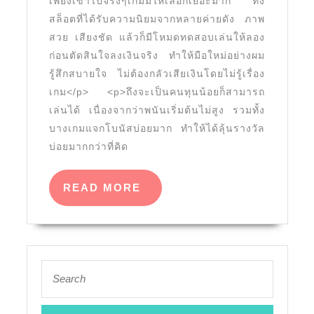
เพียงเข้าไปจริงๆเกมมีให้เลือกเยอะมาก ทั้ง
แจก
สล็อตที่ได้รับความนิยมจากหลายค่ายดัง ภาพ
สมาชิก
สวย เสียงชัด แล้วก็มีโหมดทดสอบเล่นให้ลอง
ใหม่
ก่อนตัดสินใจลงเงินจริง ทำให้มือใหม่อย่างผม
500
รู้สึกสบายใจ ไม่ต้องกลัวเสียเงินโดยไม่รู้เรื่อง
เชื่อ
เกม</p> <p>ถึงจะเป็นคนทุนน้อยก็สามารถ
ถือ
เล่นได้ เนื่องจากว่าพนันเริ่มต้นไม่สูง รวมทั้ง
ได้
บางเกมแจกโบนัสบ่อยมาก ทำให้ได้ลุ้นรางวัล
บ่อยมากกว่าที่คิด
มี
ใบ
READ
READ MORE
กา
MORE
รัน
ตี
เล่น
Search
เสีย
for:
จ่าย