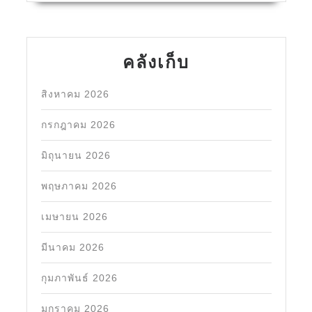
คลังเก็บ
สิงหาคม 2026
กรกฎาคม 2026
มิถุนายน 2026
พฤษภาคม 2026
เมษายน 2026
มีนาคม 2026
กุมภาพันธ์ 2026
มกราคม 2026