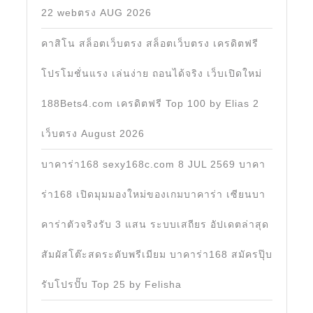
22 webตรง AUG 2026
คาสิโน สล็อตเว็บตรง สล็อตเว็บตรง เครดิตฟรี
โปรโมชั่นแรง เล่นง่าย ถอนได้จริง เว็บเปิดใหม่
188Bets4.com เครดิตฟรี Top 100 by Elias 2
เว็บตรง August 2026
บาคาร่า168 sexy168c.com 8 JUL 2569 บาคา
ร่า168 เปิดมุมมองใหม่ของเกมบาคาร่า เซียนบา
คาร่าตัวจริงรับ 3 แสน ระบบเสถียร อัปเดตล่าสุด
สัมผัสโต๊ะสดระดับพรีเมียม บาคาร่า168 สมัครปุ๊บ
รับโปรปั๊บ Top 25 by Felisha