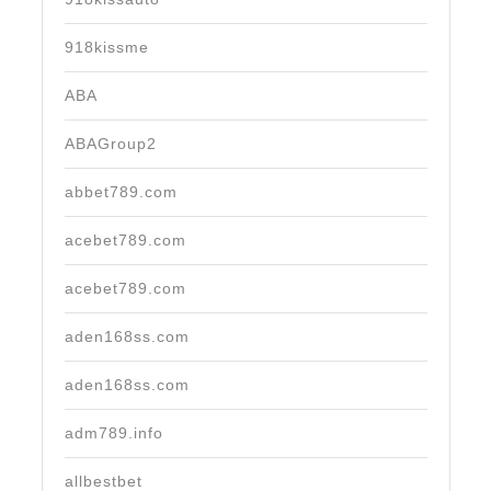
918kissme
ABA
ABAGroup2
abbet789.com
acebet789.com
acebet789.com
aden168ss.com
aden168ss.com
adm789.info
allbestbet