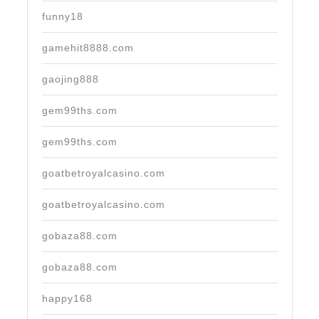
funny18
gamehit8888.com
gaojing888
gem99ths.com
gem99ths.com
goatbetroyalcasino.com
goatbetroyalcasino.com
gobaza88.com
gobaza88.com
happy168