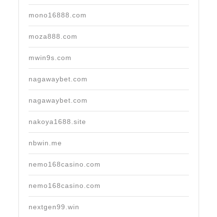
mono16888.com
moza888.com
mwin9s.com
nagawaybet.com
nagawaybet.com
nakoya1688.site
nbwin.me
nemo168casino.com
nemo168casino.com
nextgen99.win