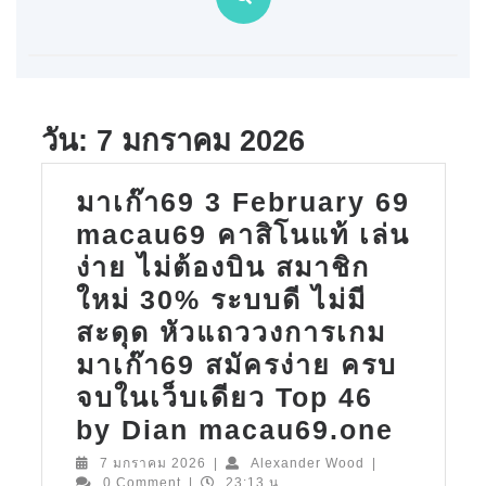
วัน:
7 มกราคม 2026
มาเก๊า69 3 February 69
macau69 คาสิโนแท้ เล่น
ง่าย ไม่ต้องบิน สมาชิก
ใหม่ 30% ระบบดี ไม่มี
สะดุด หัวแถววงการเกม
มาเก๊า69 สมัครง่าย ครบ
จบในเว็บเดียว Top 46
มาเก๊า
by Dian macau69.one
3
7
Alexander
7 มกราคม 2026
|
Alexander Wood
|
มกราคม
Wood
0 Comment
|
23:13 น.