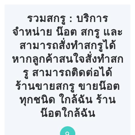
Skip
to
รวมสกรู : บริการ
content
จำหน่าย น๊อต สกรู และ
สามารถสั่งทำสกรูได้
หากลูกค้าสนใจสั่งทำสก
รู สามารถติดต่อได้
ร้านขายสกรู ขายน๊อต
ทุกชนิด ใกล้ฉัน ร้าน
น๊อตใกล้ฉัน