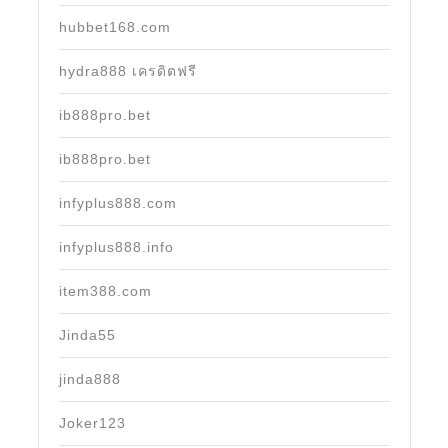
hubbet168.com
hydra888 เครดิตฟรี
ib888pro.bet
ib888pro.bet
infyplus888.com
infyplus888.info
item388.com
Jinda55
jinda888
Joker123