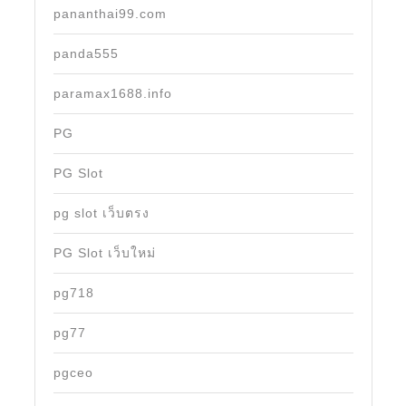
pananthai99.com
panda555
paramax1688.info
PG
PG Slot
pg slot เว็บตรง
PG Slot เว็บใหม่
pg718
pg77
pgceo