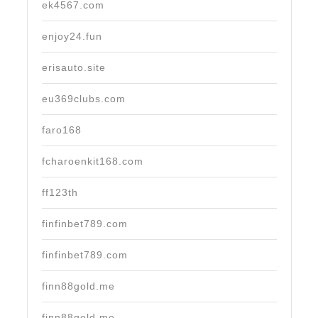
ek4567.com
enjoy24.fun
erisauto.site
eu369clubs.com
faro168
fcharoenkit168.com
ff123th
finfinbet789.com
finfinbet789.com
finn88gold.me
finn88gold.me