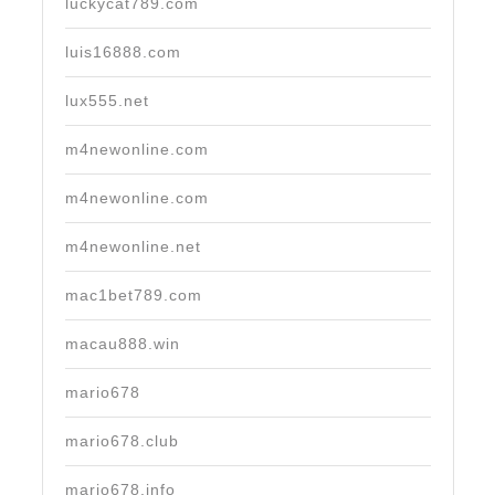
luckycat789.com
luis16888.com
lux555.net
m4newonline.com
m4newonline.com
m4newonline.net
mac1bet789.com
macau888.win
mario678
mario678.club
mario678.info