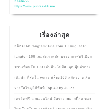
สล็อต456
https://www.puntaek66.me
เรื่องล่าสุด
สล็อต168 tangtem168e.com 10 August 69
tangtem168 เกมสดภาพชัด บรรยากาศพรีเมียม
ชวนเพื่อนรับ 100 เล่นลื่น ไม่มีสะดุด คุ้มค่าการ
เดิมพัน ที่สุดในวงการ สล็อต168 สมัครง่าย ลุ้น
รางวัลใหญ่ได้ทันที Top 40 by Juliet
เครดิตฟรี หวยออนไลน์ อัตราจ่ายมากที่สุด ของ