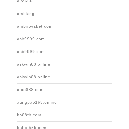
alot666
ambking
ambnovabet.com
asb9999.com
asb9999.com
askwin88.online
askwin88.online
audi688.com
aungpao168.online
ba88th.com
babet555.com