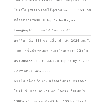
ไทย โปรโมชั่นเครดิตฟรี 100% เกมคุรภาพ เว็บ
โปร่งใส ยูสเดียว เล่นได้ทุกเกม hengjing168 เกม
สล็อตหลายร้อยแบบ Top 47 by Kaylee
hengjing168d.com 10 กันยายน 69
คาสิโน สล็อต888 รวมสล็อตน่าเล่น 2026 เกมดัง
จากค่ายชั้นนำ พร้อมรายละเอียดครบทุกมิติ เว็บ
ตรง Jin888.asia ทดลองเล่น Top 45 by Xavier
22 webตรง AUG 2026
คาสิโน สล็อตเว็บตรง สล็อตเว็บตรง เครดิตฟรี
โปรโมชั่นแรง เล่นง่าย ถอนได้จริง เว็บเปิดใหม่
188Bets4.com เครดิตฟรี Top 100 by Elias 2