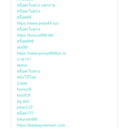
เดียว
สล็อตเว็บตรง แตกง่าย
Top
สล็อตเว็บตรง
สล็อต66
46
https://www.jinda44.xyz
by
สล็อตเว็บตรง
https://bonus888.life
Dian
สล็อต888
macau
slot99
https://www.pussy888fun.io
บาคาร่า
slotxo
สล็อตเว็บตรง
หนังโป๊ไทย
1xbet
funny18
kiss918
pg slot
joker123
สล็อต777
tokyoslot88
https://betwayvietnam.com