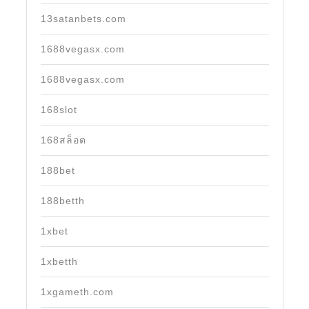
13satanbets.com
1688vegasx.com
1688vegasx.com
168slot
168สล็อต
188bet
188betth
1xbet
1xbetth
1xgameth.com