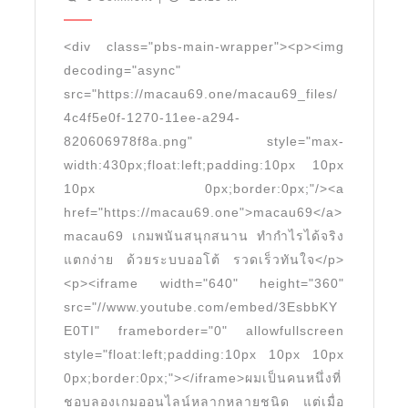
Febru
2026
69
<div class="pbs-main-wrapper"><p><img
maca
decoding="async"
คา
src="https://macau69.one/macau69_files/
สิ
4c4f5e0f-1270-11ee-a294-
โน
820606978f8a.png" style="max-
แท้
width:430px;float:left;padding:10px 10px
10px 0px;border:0px;"/><a
เล่น
href="https://macau69.one">macau69</a>
ง่าย
macau69 เกมพนันสนุกสนาน ทำกำไรได้จริง
ไม่
แตกง่าย ด้วยระบบออโต้ รวดเร็วทันใจ</p>
ต้อง
<p><iframe width="640" height="360"
บิน
src="//www.youtube.com/embed/3EsbbKY
สมาชิ
E0TI" frameborder="0" allowfullscreen
style="float:left;padding:10px 10px 10px
ใหม่
0px;border:0px;"></iframe>ผมเป็นคนหนึ่งที่
30%
ชอบลองเกมออนไลน์หลากหลายชนิด แต่เมื่อ