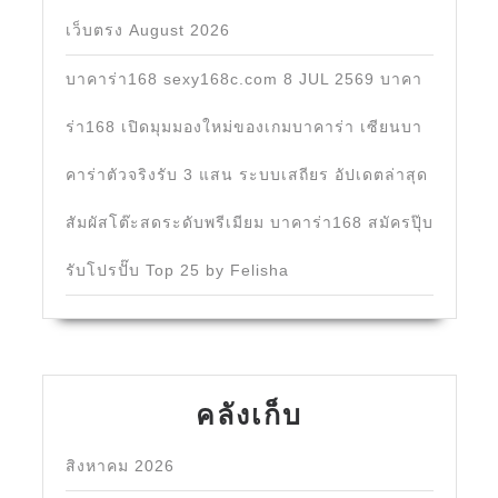
เว็บตรง August 2026
บาคาร่า168 sexy168c.com 8 JUL 2569 บาคา
ร่า168 เปิดมุมมองใหม่ของเกมบาคาร่า เซียนบา
คาร่าตัวจริงรับ 3 แสน ระบบเสถียร อัปเดตล่าสุด
สัมผัสโต๊ะสดระดับพรีเมียม บาคาร่า168 สมัครปุ๊บ
รับโปรปั๊บ Top 25 by Felisha
คลังเก็บ
สิงหาคม 2026