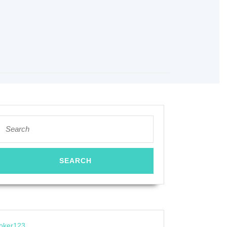
Search
or:
ietnam.com
joker123