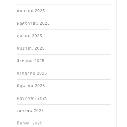
ธันวาคม 2025
พฤศจิกายน 2025
ตุลาคม 2025
กันยายน 2025
สิงหาคม 2025
กรกฎาคม 2025
มิถุนายน 2025
พฤษภาคม 2025
เมษายน 2025
มีนาคม 2025