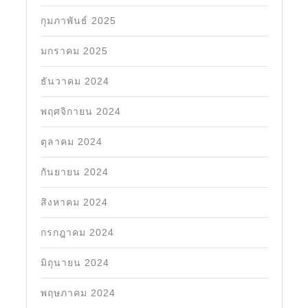
กุมภาพันธ์ 2025
มกราคม 2025
ธันวาคม 2024
พฤศจิกายน 2024
ตุลาคม 2024
กันยายน 2024
สิงหาคม 2024
กรกฎาคม 2024
มิถุนายน 2024
พฤษภาคม 2024