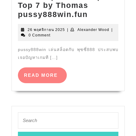
พุซซี่888ฟั
Top 7 by Thomas
โหลด
Top
Pussy888w
pussy888win.fun
พุซซี่888
50
24
ทุน
by
26
Alexander
26 พฤศจิกายน 2025
|
Alexander Wood
|
พ.ย.
น้อย
พฤศจิกายน
Wood
0 Comment
Sheree
25
2025
ถอน
Pussy888
pussy888w
pussy888win เล่นสล็อตกับ พุซซี่888 ประสบพบ
หนัก
เจอปัญหาเกมที […]
ยก
Top
ระดับ
97
READ
READ MORE
การ
by
MORE
เดิม
Audrea
พัน
Pussy888fun.
ด้วย
17
ระบบ
Search
พฤษภาคม
ทัน
for:
2025
สมัย