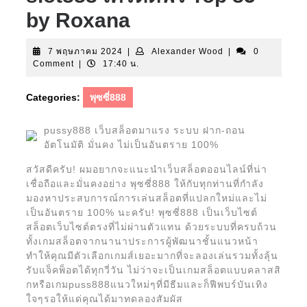
by Roxana
7
Alexander
7 พฤษภาคม 2024
|
Alexander Wood
|
0
พฤษภาคม
Wood
Comment
|
17:40 น.
2024
Categories:
พุซซี่888
pussy888 เว็บสล็อตมาแรง ระบบ ฝาก-ถอน
อัตโนมัติ มั่นคง ไม่เป็นอันตราย 100%
สวัสดีครับ! ผมอยากจะแนะนำเว็บสล็อตออนไลน์ที่น่า
เชื่อถือและมั่นคงอย่าง พุซซี่888 ให้กับทุกท่านที่กำลัง
มองหาประสบการณ์การเล่นสล็อตที่แปลกใหม่และไม่
เป็นอันตราย 100% นะครับ! พุซซี่888 เป็นเว็บไซต์
สล็อตเว็บไซต์ตรงที่ไม่ผ่านตัวแทน ด้วยระบบที่ครบถ้วน
ทั้งเกมสล็อตจากนานาประการผู้พัฒนาชั้นแนวหน้า
ทำให้คุณมีตัวเลือกเกมส์เยอะมากที่จะลองเล่นรวมทั้งลุ้น
รับแจ็คพ็อตได้ทุกวี่วัน ไม่ว่าจะเป็นเกมสล็อตแบบคลาสสิ
กหรือเกมpuss888แนวใหม่ๆที่มีธีมและก็ฟีพบร์บันเทิง
ใจๆรอให้แด่คุณได้มาทดลองสัมผัส