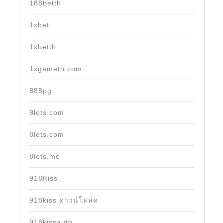
188betth
1xbet
1xbetth
1xgameth.com
888pg
8lots.com
8lots.com
8lots.me
918Kiss
918kiss ดาวน์โหลด
918kissauto