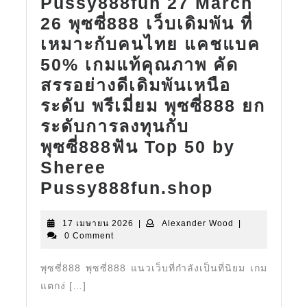
Pussy888fun 27 March
26 พุซซี่888 เว็บเดิมพัน ที่
เหมาะกับคนไทย แคชแบค
50% เกมแท้คุณภาพ คัด
สรรอย่างดีเดิมพันเหนือ
ระดับ พรีเมี่ยม พุซซี่888 ยก
ระดับการลงทุนกับ
พุซซี่888ฟัน Top 50 by
Sheree
Pussy888
Pussy888fun.shop
27
17
Alexander
17 เมษายน 2026
|
Alexander Wood
|
March
เมษายน
Wood
0 Comment
26
2026
พุซซี่888
พุซซี่888 พุซซี่888 แนวเว็บที่กำลังเป็นที่นิยม เกม
แตกง่ […]
เว็บ