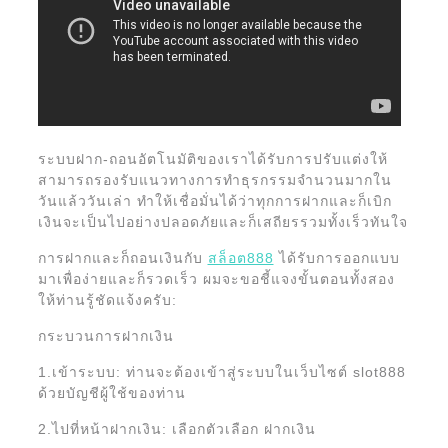
ระบบฝาก-ถอนอัตโนมัติของเราได้รับการปรับแต่งให้
สามารถรองรับแนวทางการทำธุรกรรมจำนวนมากใน
วันแล้ววันเล่า ทำให้เชื่อมั่นได้ว่าทุกการฝากและก็เบิก
เงินจะเป็นไปอย่างปลอดภัยและก็เสถียรรวมทั้งเร็วทันใจ
การฝากและก็ถอนเงินกับ
สล็อต888
ได้รับการออกแบบ
มาเพื่อง่ายและก็รวดเร็ว ผมจะขอชี้แจงขั้นตอนทั้งสอง
ให้ท่านรู้ชัดแจ้งครับ:
กระบวนการฝากเงิน
1.เข้าระบบ: ท่านจะต้องเข้าสู่ระบบในเว็บไซต์ slot888
ด้วยบัญชีผู้ใช้ของท่าน
2.ไปที่หน้าฝากเงิน: เลือกตัวเลือก ฝากเงิน