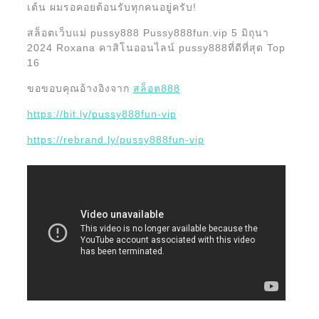
เต้น ผมรอคอยต้อนรับทุกคนอยู่ครับ!
สล็อตเว็บแม่ pussy888 Pussy888fun.vip 5 มิถุนา
2024 Roxana คาสิโนออนไลน์ pussy888ที่ดีที่สุด Top
16
ขอขอบคุณอ้างอิงจาก
สล็อต888
https://bit.ly/pussy888fun-vip
https://rebrand.ly/pussy888fun-vip