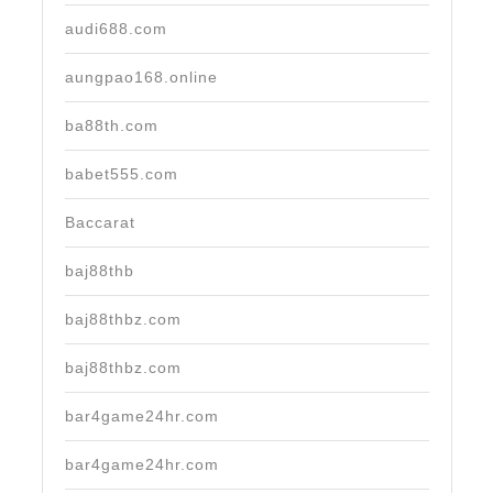
audi688.com
aungpao168.online
ba88th.com
babet555.com
Baccarat
baj88thb
baj88thbz.com
baj88thbz.com
bar4game24hr.com
bar4game24hr.com