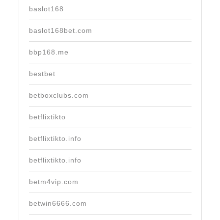
baslot168
baslot168bet.com
bbp168.me
bestbet
betboxclubs.com
betflixtikto
betflixtikto.info
betflixtikto.info
betm4vip.com
betwin6666.com