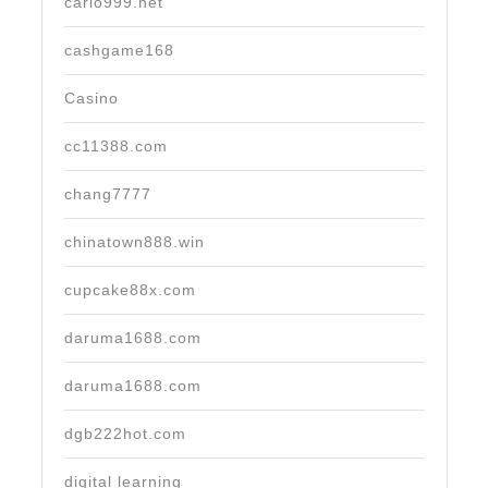
carlo999.net
cashgame168
Casino
cc11388.com
chang7777
chinatown888.win
cupcake88x.com
daruma1688.com
daruma1688.com
dgb222hot.com
digital learning