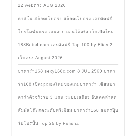
22 webตรง AUG 2026
คาสิโน สล็อตเว็บตรง สล็อตเว็บตรง เครดิตฟรี
โปรโมชั่นแรง เล่นง่าย ถอนได้จริง เว็บเปิดใหม่
188Bets4.com เครดิตฟรี Top 100 by Elias 2
เว็บตรง August 2026
บาคาร่า168 sexy168c.com 8 JUL 2569 บาคา
ร่า168 เปิดมุมมองใหม่ของเกมบาคาร่า เซียนบา
คาร่าตัวจริงรับ 3 แสน ระบบเสถียร อัปเดตล่าสุด
สัมผัสโต๊ะสดระดับพรีเมียม บาคาร่า168 สมัครปุ๊บ
รับโปรปั๊บ Top 25 by Felisha