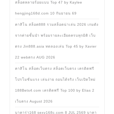
สล็อตหลายร้อยแบบ Top 47 by Kaylee
hengjing168d.com 10 กันยายน 69
คาสิโน สล็อต888 รวมสล็อตน่าเล่น 2026 เกมดัง
จากค่ายชั้นนำ พร้อมรายละเอียดครบทุกมิติ เว็บ
ตรง Jin888.asia ทดลองเล่น Top 45 by Xavier
22 webตรง AUG 2026
คาสิโน สล็อตเว็บตรง สล็อตเว็บตรง เครดิตฟรี
โปรโมชั่นแรง เล่นง่าย ถอนได้จริง เว็บเปิดใหม่
188Bets4.com เครดิตฟรี Top 100 by Elias 2
เว็บตรง August 2026
บาคาร่า168 sexy168c.com 8 JUL 2569 บาคา