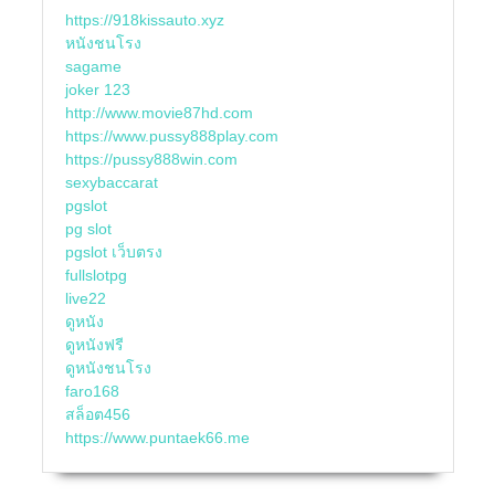
https://918kissauto.xyz
หนังชนโรง
sagame
joker 123
http://www.movie87hd.com
https://www.pussy888play.com
https://pussy888win.com
sexybaccarat
pgslot
pg slot
pgslot เว็บตรง
fullslotpg
live22
ดูหนัง
ดูหนังฟรี
ดูหนังชนโรง
faro168
สล็อต456
https://www.puntaek66.me