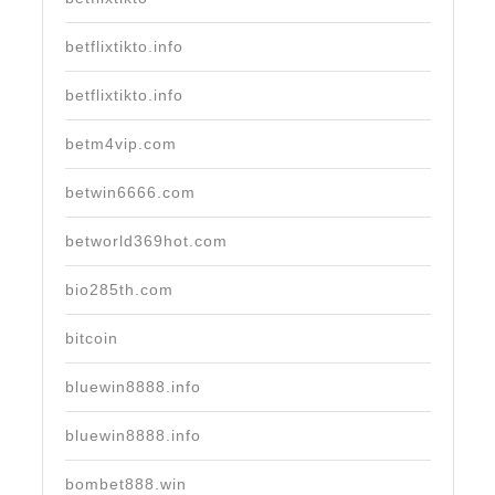
betflixtikto.info
betflixtikto.info
betm4vip.com
betwin6666.com
betworld369hot.com
bio285th.com
bitcoin
bluewin8888.info
bluewin8888.info
bombet888.win