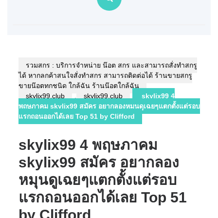
รวมสกรู : บริการจำหน่าย น๊อต สกรู และสามารถสั่งทำสกรู
ได้ หากลูกค้าสนใจสั่งทำสกรู สามารถติดต่อได้ ร้านขายสกรู
ขายน๊อตทุกชนิด ใกล้ฉัน ร้านน๊อตใกล้ฉัน
skylix99.club
,
skylix99.club
skylix99 4
พฤษภาคม skylix99 สมัคร อยากลองหมุนดูเฉยๆแตกตั้งแต่รอบ
แรกถอนออกได้เลย Top 51 by Clifford
skylix99 4 พฤษภาคม
skylix99 สมัคร อยากลอง
หมุนดูเฉยๆแตกตั้งแต่รอบ
แรกถอนออกได้เลย Top 51
by Clifford