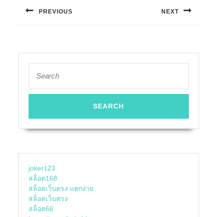
เรื่อง
PREVIOUS
NEXT
Previous
Next
post:
post:
Search
for:
joker123
สล็อต168
สล็อตเว็บตรง แตกง่าย
สล็อตเว็บตรง
สล็อต66