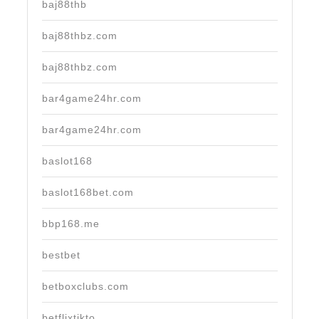
baj88thb
baj88thbz.com
baj88thbz.com
bar4game24hr.com
bar4game24hr.com
baslot168
baslot168bet.com
bbp168.me
bestbet
betboxclubs.com
betflixtikto