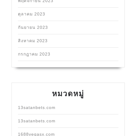
พฤศจิกายน 2023
ตุลาคม 2023
กันยายน 2023
สิงหาคม 2023
กรกฎาคม 2023
หมวดหมู่
13satanbets.com
13satanbets.com
1688vegasx.com