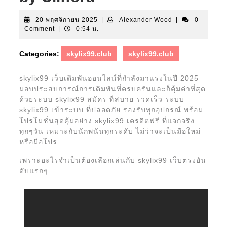
20
Alexander
20 พฤศจิกายน 2025
|
Alexander Wood
|
0
พฤศจิกายน
Wood
Comment
|
0:54 น.
2025
Categories:
skylix99.club
skylix99.club
skylix99 เว็บเดิมพันออนไลน์ที่กำลังมาแรงในปี 2025
มอบประสบการณ์การเดิมพันที่ครบครันและก็คุ้มค่าที่สุด
ด้วยระบบ skylix99 สมัคร ที่สบาย รวดเร็ว ระบบ
skylix99 เข้าระบบ ที่ปลอดภัย รองรับทุกอุปกรณ์ พร้อม
โปรโมชั่นสุดคุ้มอย่าง skylix99 เครดิตฟรี ที่แจกจริง
ทุกๆวัน เหมาะกับนักพนันทุกระดับ ไม่ว่าจะเป็นมือใหม่
หรือมือโปร
เพราะอะไรจำเป็นต้องเลือกเล่นกับ skylix99 เว็บตรงอัน
ดับแรกๆ