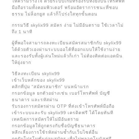
ให้ความวางใจ ด้วยระบบเกมที่รองรับทั้งยังบนโทรศัพท์
มือถือรวมทั้งคอมพิวเตอร์ พร้อมอัตราการชนะที่ชอบ
ธรรม ไม่ล็อกยูส แล้วก็โปร่งใสทุกขั้นตอน
กรรมวิธี skylix99 สมัคร ง่าย ไม่มีอันตราย ใช้เวลาไม่
ถึง 1 นาที
ผู้ที่พอใจสามารถลงทะเบียนสมัครสมาชิกกับ skylix99
ได้ด้วยตัวเองผ่านระบบออโต้ที่ออกแบบให้ใช้งานง่าย
และรองรับทั้งผู้เล่นใหม่แล้วก็เก่า ไม่ต้องติดต่อแอดมิน
ให้ยุ่งยาก
วิธีลงทะเบียน skylix99
เข้าเว็บหลักของ skylix99
คลิกที่ปุ่ม “สมัครสมาชิก” บนหน้าแรก
กรอกข้อมูล ยกตัวอย่างเช่น เบอร์โทรศัพท์ บัญชี
ธนาคาร และรหัสผ่าน
รับรองการสมัครผ่าน OTP ที่ส่งเข้าโทรศัพท์มือถือ
เข้าระบบและรับ skylix99 เครดิตฟรี ได้โดยทันที
เทคนิคการสมัครให้ไม่มีอันตราย
กรอกข้อมูลให้ถูกตรงกับชื่อบัญชีธนาคาร
หลีกเลี่ยงการใช้รหัสผ่านซ้ำกับเว็บไซต์อื่น
กดรับโปรโมชั่นก่อนสมัคร เพื่อไม่พลาดโบนัสฟรี