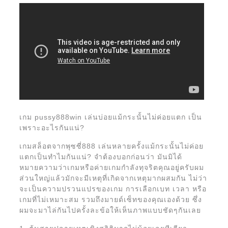
เกม pussy888win เล่นบ่อยแม้กระนั้นไม่ค่อยแตก เป็น
เพราะอะไรกันแน่?
เกมสล็อตจากพุซซี่888 เล่นหลายครั้งแม้กระนั้นไม่ค่อย
แตกเป็นทำไมกันแน่? จำต้องบอกก่อนว่า มันมิได้
หมายความว่าเกมหรือค่ายเกมกำลังทุจริตคุณอยู่ครับผม
ส่วนใหญ่แล้วมักจะมีเหตุที่เกิดจากเหตุมากผสมกัน ไม่ว่า
จะเป็นความปรวนแปรของเกม การเลือกเบท เวลา หรือ
เกมที่ไม่เหมาะสม รวมถึงมายด์เซ็ทของคุณเองด้วย ซึ่ง
ผมจะมาไล่กันไปครั้งละข้อให้เห็นภาพแบบชัดๆกันเลย