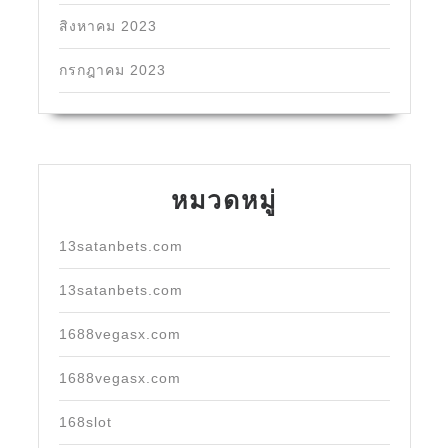
สิงหาคม 2023
กรกฎาคม 2023
หมวดหมู่
13satanbets.com
13satanbets.com
1688vegasx.com
1688vegasx.com
168slot