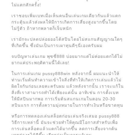
ไม่แตกสักครั้ง!
เราชอบเพิ่มเบทเมื่อเห็นคนอื่นเล่นเกมเดียวกันแล้วแตก
กระตุ้นแล้วส่งผลให้มีการเกิดการเสี่ยงสูงมากขึ้นโดย
ไม่รู้ตัว ถ้าหากพลาดก็เจ็บหนัก
เรามักจะปลดปล่อยออโต้สปินโดยไม่สแกนสัญญาณใดๆ
ที่เกิดขึ้น ซึ่งมันเป็นการเผาทุนดีๆนี่เองครับผม
จบปัญหาเล่นเกม พุซซี่888 บ่อยมากแต่ไม่ค่อยแตกได้ไม่
ยากแค่ประพฤติตามนี้ได้เลย!
ในการเล่นเกม pussy888win หลังจากนี้ ผมแนะนำให้
ท่านเริ่มต้นทำความเข้าใจสิ่งที่ทำให้เกิดการเล่นแล้วไม่
ผิดใจกันก่อนเลยคะครับผม แล้วหลังจากนั้น เราจะแก้ใน
สิ่งที่เราสามารถทำได้เพียงแค่นั้น อาทิเช่น การตั้งเบท
ให้มีสปินมากพอ การเริ่มต้นสแกนเกมในตอน 20-30
สปินแรก การตั้งความมุ่งหมายในการทำเงินหรือขาดทุน
หรือการทดลองเล่นสล็อตก่อนเล่นจริงเสมอ pussy888
วิธีการเหล่านี้ มันจะช่วยทำให้คุณมีโอกาสสำหรับเพื่อ
การเล่นสล็อตแล้วแตกได้มากขึ้น ลดการเสี่ยงจากต้น