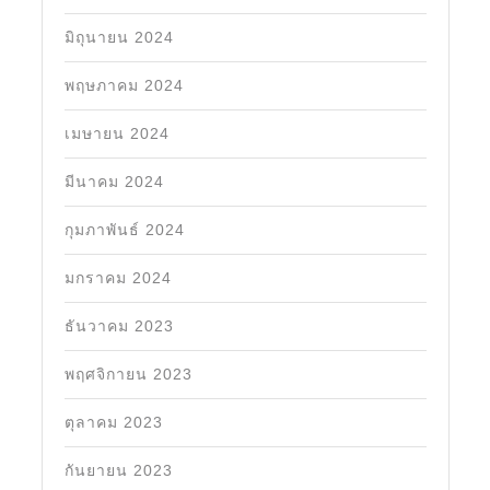
มิถุนายน 2024
พฤษภาคม 2024
เมษายน 2024
มีนาคม 2024
กุมภาพันธ์ 2024
มกราคม 2024
ธันวาคม 2023
พฤศจิกายน 2023
ตุลาคม 2023
กันยายน 2023