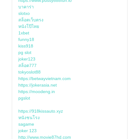
https://www.pussy888fun.io
บาคาร่า
Top
slotxo
91
สล็อตเว็บตรง
by
หนังโป๊ไทย
1xbet
Stacy
funny18
pussy888win.sit
kiss918
pg slot
18
joker123
February
สล็อต777
tokyoslot88
26
https://betwayvietnam.com
https://jokerasia.net
https://moodeng.in
pgslot
https://918kissauto.xyz
หนังชนโรง
sagame
joker 123
http://www.movie87hd.com