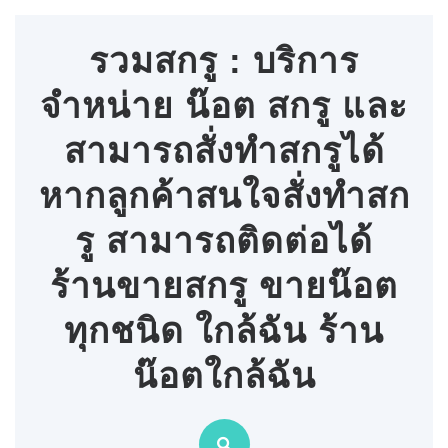
Skip
to
รวมสกรู : บริการ
content
จำหน่าย น๊อต สกรู และ
สามารถสั่งทำสกรูได้
หากลูกค้าสนใจสั่งทำสก
รู สามารถติดต่อได้
ร้านขายสกรู ขายน๊อต
ทุกชนิด ใกล้ฉัน ร้าน
น๊อตใกล้ฉัน