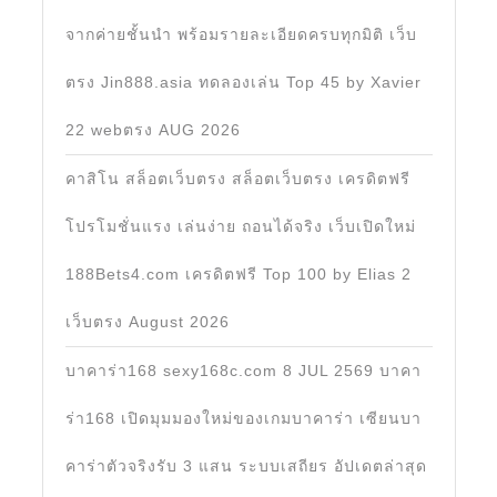
จากค่ายชั้นนำ พร้อมรายละเอียดครบทุกมิติ เว็บ
ตรง Jin888.asia ทดลองเล่น Top 45 by Xavier
22 webตรง AUG 2026
คาสิโน สล็อตเว็บตรง สล็อตเว็บตรง เครดิตฟรี
โปรโมชั่นแรง เล่นง่าย ถอนได้จริง เว็บเปิดใหม่
188Bets4.com เครดิตฟรี Top 100 by Elias 2
เว็บตรง August 2026
บาคาร่า168 sexy168c.com 8 JUL 2569 บาคา
ร่า168 เปิดมุมมองใหม่ของเกมบาคาร่า เซียนบา
คาร่าตัวจริงรับ 3 แสน ระบบเสถียร อัปเดตล่าสุด