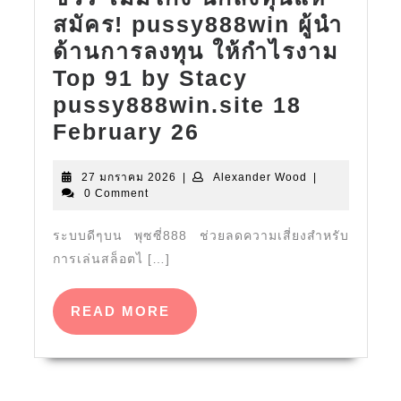
ถอน
สมัคร! pussy888win ผู้นำ
รวดเร็ว
ด้านการลงทุน ให้กำไรงาม
เล่น
Top 91 by Stacy
หน้า
pussy888win.site 18
เว็บ
พุซซี่888
February 26
ไม่
สล็อต
ต้อง
27
Alexander
27 มกราคม 2026
|
Alexander Wood
|
ออนไลน์888
โหลด
มกราคม
Wood
0 Comment
ที่
2026
พุซซี่888
นัก
ระบบดีๆบน พุซซี่888 ช่วยลดความเสี่ยงสำหรับ
ยิ่ง
การเล่นสล็อตไ […]
ลงทุน
ชวน
ไว้ใจ
เพื่อน
READ
READ MORE
แคช
ยิ่ง
MORE
แบค
รวย
10%
12
เงิน