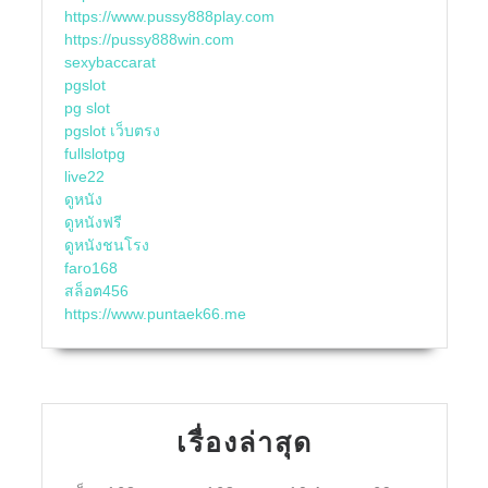
https://www.pussy888play.com
https://pussy888win.com
sexybaccarat
pgslot
pg slot
pgslot เว็บตรง
fullslotpg
live22
ดูหนัง
ดูหนังฟรี
ดูหนังชนโรง
faro168
สล็อต456
https://www.puntaek66.me
เรื่องล่าสุด