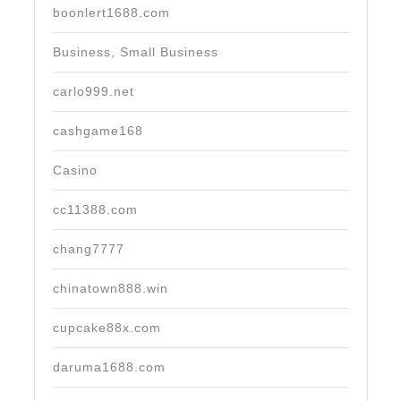
boonlert1688.com
Business, Small Business
carlo999.net
cashgame168
Casino
cc11388.com
chang7777
chinatown888.win
cupcake88x.com
daruma1688.com