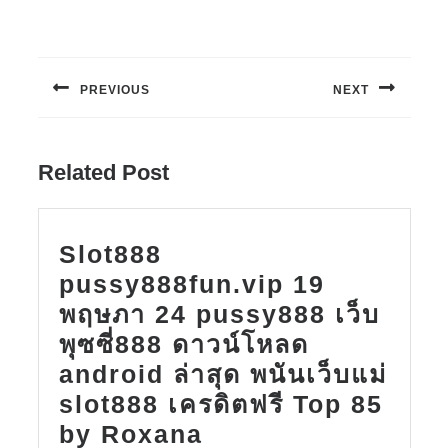
แนะแนว
เรื่อง
PREVIOUS
NEXT
Previous
Next
post:
post:
Related Post
Slot888
pussy888fun.vip 19
พฤษภา 24 pussy888 เว็บ
พุซซี่888 ดาวน์โหลด
android ล่าสุด พนันเว็บแม่
slot888 เครดิตฟรี Top 85
Slot888
by Roxana