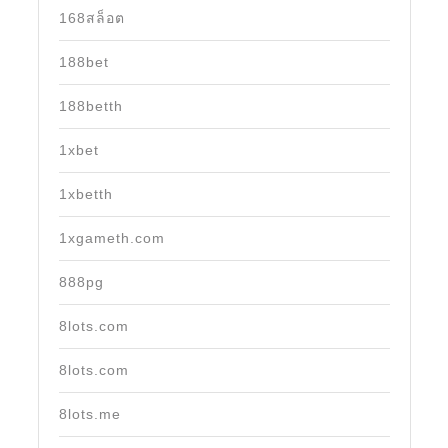
168สล็อต
188bet
188betth
1xbet
1xbetth
1xgameth.com
888pg
8lots.com
8lots.com
8lots.me