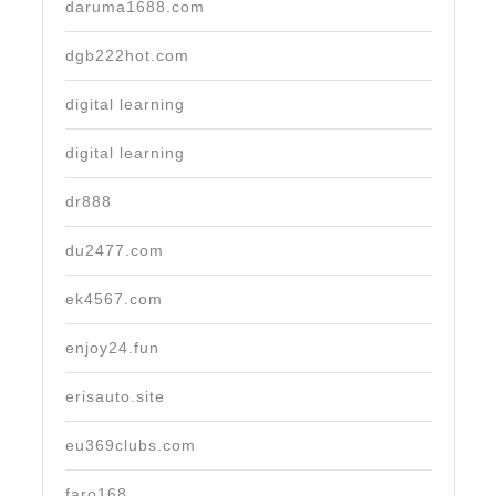
daruma1688.com
dgb222hot.com
digital learning
digital learning
dr888
du2477.com
ek4567.com
enjoy24.fun
erisauto.site
eu369clubs.com
faro168