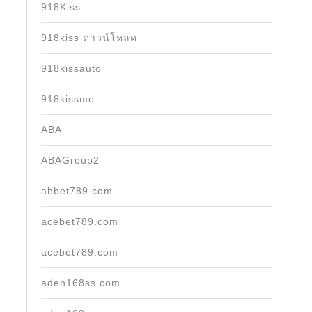
918Kiss
918kiss ดาวน์โหลด
918kissauto
918kissme
ABA
ABAGroup2
abbet789.com
acebet789.com
acebet789.com
aden168ss.com