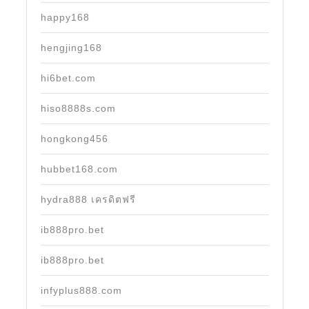
happy168
hengjing168
hi6bet.com
hiso8888s.com
hongkong456
hubbet168.com
hydra888 เครดิตฟรี
ib888pro.bet
ib888pro.bet
infyplus888.com