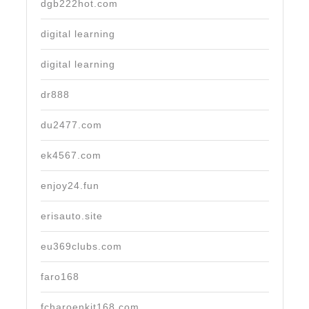
dgb222hot.com
digital learning
digital learning
dr888
du2477.com
ek4567.com
enjoy24.fun
erisauto.site
eu369clubs.com
faro168
fcharoenkit168.com