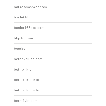
bar4game24hr.com
baslot168
baslot168bet.com
bbp168.me
bestbet
betboxclubs.com
betflixtikto
betflixtikto.info
betflixtikto.info
betm4vip.com