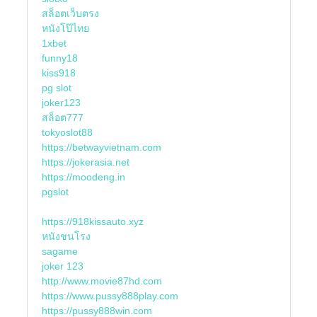
สล็อตเว็บตรง
หนังโป๊ไทย
1xbet
funny18
kiss918
pg slot
joker123
สล็อต777
tokyoslot88
https://betwayvietnam.com
https://jokerasia.net
https://moodeng.in
pgslot
https://918kissauto.xyz
หนังชนโรง
sagame
joker 123
http://www.movie87hd.com
https://www.pussy888play.com
https://pussy888win.com