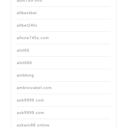
adm789.info
allbestbet
allbet24hr
allone745s.com
alot66
alot666
ambking
ambnovabet.com
asb9999.com
asb9999.com
askwin88.online