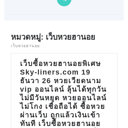
หมวดหมู่:
เว็บหวยฮานอย
เว็บหวยฮานอย
เว็บซื้อหวยฮานอยพิเศษ
Sky-liners.com 19
ธันวา 26 หวยเวียดนาม
vip ออนไลน์ ลุ้นได้ทุกวัน
ไม่มีวันหยุด หวยออนไลน์
ไม่โกง เชื่อถือได้ ซื้อหวย
ผ่านเว็บ ถูกแล้วเงินเข้า
ทันที เว็บซื้อหวยฮานอย