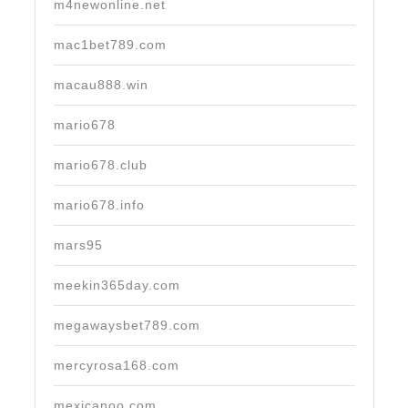
m4newonline.net
mac1bet789.com
macau888.win
mario678
mario678.club
mario678.info
mars95
meekin365day.com
megawaysbet789.com
mercyrosa168.com
mexicanoo.com