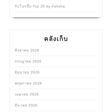
รับโปรปั๊บ Top 25 by Felisha
คลังเก็บ
สิงหาคม 2026
กรกฎาคม 2026
มิถุนายน 2026
พฤษภาคม 2026
เมษายน 2026
มีนาคม 2026