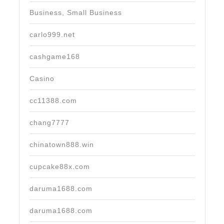
Business, Small Business
carlo999.net
cashgame168
Casino
cc11388.com
chang7777
chinatown888.win
cupcake88x.com
daruma1688.com
daruma1688.com