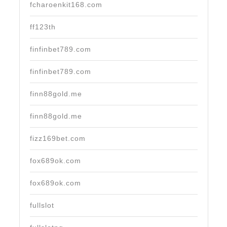
fcharoenkit168.com
ff123th
finfinbet789.com
finfinbet789.com
finn88gold.me
finn88gold.me
fizz169bet.com
fox689ok.com
fox689ok.com
fullslot