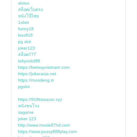
slotxo
ง่าย
สล็อตเว็บตรง
จ่าย
หนังโป๊ไทย
เต็ม
1xbet
funny18
ทุก
kiss918
บาท
pg slot
joker123
Top
สล็อต777
13
tokyoslot88
https://betwayvietnam.com
by
https://jokerasia.net
Douglas
https://moodeng.in
pgslot
https://918kissauto.xyz
หนังชนโรง
sagame
joker 123
http://www.movie87hd.com
https://www.pussy888play.com