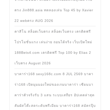
ตรง Jin888.asia ทดลองเล่น Top 45 by Xavier
22 webตรง AUG 2026
คาสิโน สล็อตเว็บตรง สล็อตเว็บตรง เครดิตฟรี
โปรโมชั่นแรง เล่นง่าย ถอนได้จริง เว็บเปิดใหม่
188Bets4.com เครดิตฟรี Top 100 by Elias 2
เว็บตรง August 2026
บาคาร่า168 sexy168c.com 8 JUL 2569 บาคา
ร่า168 เปิดมุมมองใหม่ของเกมบาคาร่า เซียนบา
คาร่าตัวจริงรับ 3 แสน ระบบเสถียร อัปเดตล่าสุด
สัมผัสโต๊ะสดระดับพรีเมียม บาคาร่า168 สมัครปุ๊บ