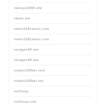
nakoya1688.site
nbwin.me
nemo168casino.com
nemo168casino.com
nextgen99.win
nextgen99.win
niseko168bet.com
niseko168bet.net
no1huay
no1huay.com