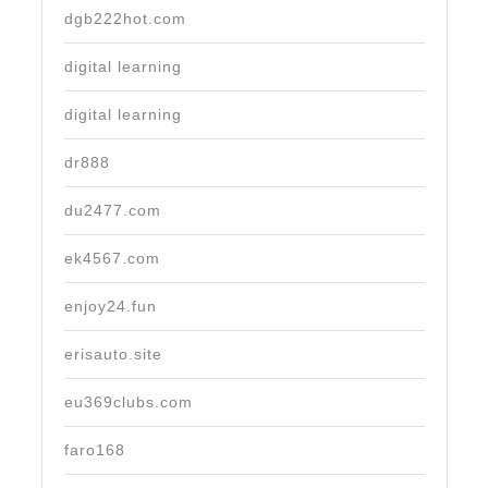
dgb222hot.com
digital learning
digital learning
dr888
du2477.com
ek4567.com
enjoy24.fun
erisauto.site
eu369clubs.com
faro168