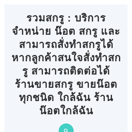
Skip
to
รวมสกรู : บริการ
content
จำหน่าย น๊อต สกรู และ
สามารถสั่งทำสกรูได้
หากลูกค้าสนใจสั่งทำสก
รู สามารถติดต่อได้
ร้านขายสกรู ขายน๊อต
ทุกชนิด ใกล้ฉัน ร้าน
น๊อตใกล้ฉัน