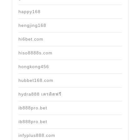
happy168
hengjing168
hi6bet.com
hiso8888s.com
hongkong456
hubbet168.com
hydra888 เครดิตฟรี
ib888pro.bet
ib888pro.bet
infyplus888.com