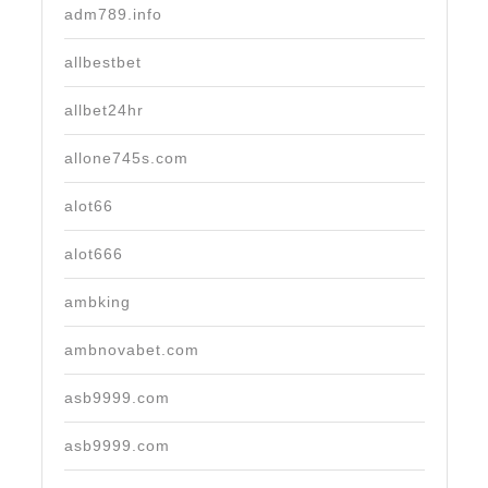
adm789.info
allbestbet
allbet24hr
allone745s.com
alot66
alot666
ambking
ambnovabet.com
asb9999.com
asb9999.com