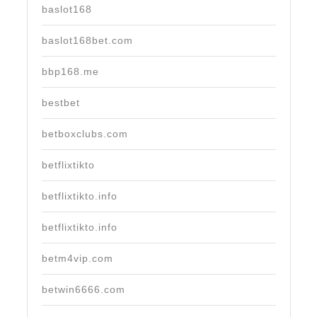
baslot168
baslot168bet.com
bbp168.me
bestbet
betboxclubs.com
betflixtikto
betflixtikto.info
betflixtikto.info
betm4vip.com
betwin6666.com