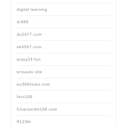
digital learning
dr888
du2477.com
ek4567.com
enjoy24.fun
erisauto.site
eu369clubs.com
faro168
fcharoenkit168.com
ff123th