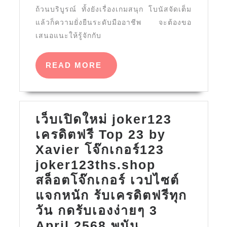
25
ถ้วนบริบูรณ์ ทั้งยังเรื่องเกมสนุก โบนัสจัดเต็ม
สิง
แล้วก็ความยั่งยืนระดับมืออาชีพ จะต้องขอ
หา
เสนอแนะให้รู้จักกับ
25
casino
READ
READ MORE
MORE
เว็บเปิดใหม่ joker123
เครดิตฟรี Top 23 by
Xavier โจ๊กเกอร์123
joker123ths.shop
สล็อตโจ๊กเกอร์ เวปไซต์
แจกหนัก รับเครดิตฟรีทุก
วัน กดรับเองง่ายๆ 3
April 2568 พนัน