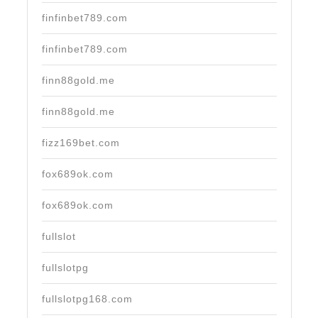
finfinbet789.com
finfinbet789.com
finn88gold.me
finn88gold.me
fizz169bet.com
fox689ok.com
fox689ok.com
fullslot
fullslotpg
fullslotpg168.com