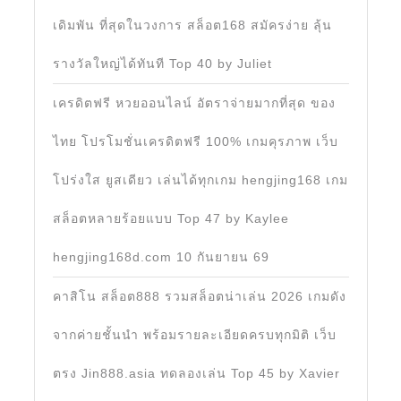
เดิมพัน ที่สุดในวงการ สล็อต168 สมัครง่าย ลุ้น
รางวัลใหญ่ได้ทันที Top 40 by Juliet
เครดิตฟรี หวยออนไลน์ อัตราจ่ายมากที่สุด ของ
ไทย โปรโมชั่นเครดิตฟรี 100% เกมคุรภาพ เว็บ
โปร่งใส ยูสเดียว เล่นได้ทุกเกม hengjing168 เกม
สล็อตหลายร้อยแบบ Top 47 by Kaylee
hengjing168d.com 10 กันยายน 69
คาสิโน สล็อต888 รวมสล็อตน่าเล่น 2026 เกมดัง
จากค่ายชั้นนำ พร้อมรายละเอียดครบทุกมิติ เว็บ
ตรง Jin888.asia ทดลองเล่น Top 45 by Xavier