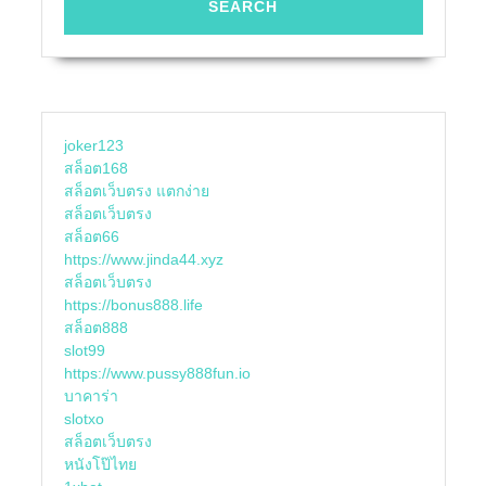
3
April
2568
พนัน
ออนไลน์
joker123
สล็อต168
สล็อตเว็บตรง แตกง่าย
สล็อตเว็บตรง
สล็อต66
https://www.jinda44.xyz
สล็อตเว็บตรง
https://bonus888.life
สล็อต888
slot99
https://www.pussy888fun.io
บาคาร่า
slotxo
สล็อตเว็บตรง
หนังโป๊ไทย