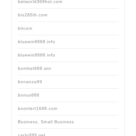
betworld369hot.com
bio285th.com
bitcoin
bluewin8888.info
bluewin8888.info
bombet888.win
bonanza99
bonus888
boonlert1688.com
Business, Small Business
carlo999.net