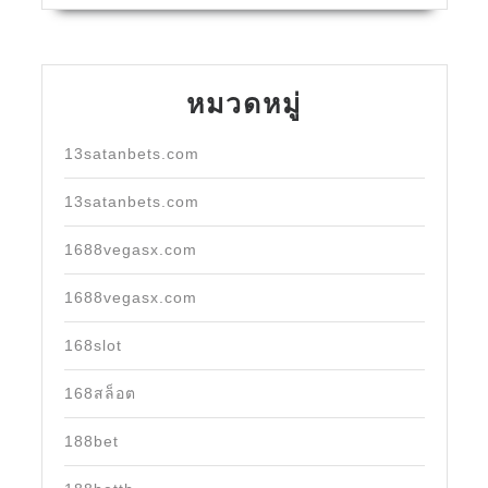
หมวดหมู่
13satanbets.com
13satanbets.com
1688vegasx.com
1688vegasx.com
168slot
168สล็อต
188bet