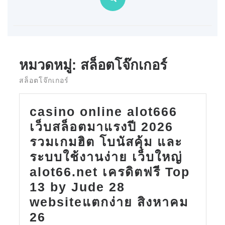
หมวดหมู่:
สล็อตโจ๊กเกอร์
สล็อตโจ๊กเกอร์
casino online alot666
เว็บสล็อตมาแรงปี 2026
รวมเกมฮิต โบนัสคุ้ม และ
ระบบใช้งานง่าย เว็บใหญ่
alot66.net เครดิตฟรี Top
13 by Jude 28
websiteแตกง่าย สิงหาคม
casino
26