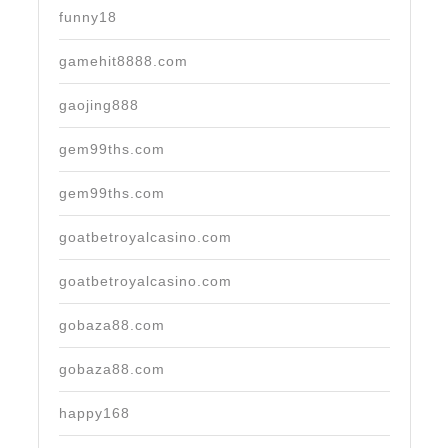
funny18
gamehit8888.com
gaojing888
gem99ths.com
gem99ths.com
goatbetroyalcasino.com
goatbetroyalcasino.com
gobaza88.com
gobaza88.com
happy168