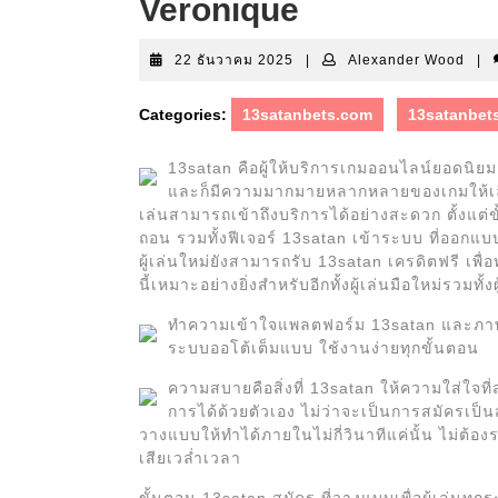
Veronique
22
Alex
22 ธันวาคม 2025
|
Alexander Wood
|
ธันวาคม
Woo
2025
Categories:
13satanbets.com
13satanbet
13satan คือผู้ให้บริการเกมออนไลน์ยอดนิยมอ
และก็มีความมากมายหลากหลายของเกมให้เลือกม
เล่นสามารถเข้าถึงบริการได้อย่างสะดวก ตั้ง
ถอน รวมทั้งฟีเจอร์ 13satan เข้าระบบ ที่ออกแบ
ผู้เล่นใหม่ยังสามารถรับ 13satan เครดิตฟรี เพื
นี้เหมาะอย่างยิ่งสำหรับอีกทั้งผู้เล่นมือใหม่รวมทั้
ทำความเข้าใจแพลตฟอร์ม 13satan และภา
ระบบออโต้เต็มแบบ ใช้งานง่ายทุกขั้นตอน
ความสบายคือสิ่งที่ 13satan ให้ความใส่ใจที่
การได้ด้วยตัวเอง ไม่ว่าจะเป็นการสมัครเป็น
วางแบบให้ทำได้ภายในไม่กี่วินาทีแค่นั้น ไม่ต้อ
เสียเวล่ำเวลา
ขั้นตอน 13satan สมัคร ที่วางแบบเพื่อผู้เล่นทุกร