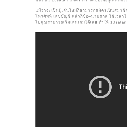
แม้ว่าจะเป็นผู้เล่นใหม่ก็สามารถสมัครเป็นสมาชิก
โทรศัพท์ เลขบัญชี แล้วก็ชื่อ–นามสกุล ใช้เวลาไม
ไปคุณสามารถเริ่มเล่นเกมได้เลย ทำให้ 13satan เป