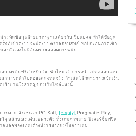
เข้ารหัสข้อมูลด้วยมาตรฐานเดียวกับเว็บแบงค์ ทำให้ข้อมูล
กครั้งที่เข้าระบบจะมีระบบตรวจสอบสิทธิ์เพื่อป้องกันการเข้า
้อมูลของตัวเองไม่มีอันตรายตลอดการพนัน
็นการมอบเครดิตฟรีสำหรับสมาชิกใหม่ สามารถนำไปทดสอบเล่น
้ยังสามารถนำไปต่อยอดลงทุนจริง ถ้าเล่นได้ก็สามารถเบิกเงิน
ดเย้ายวนใจสำคัญของเว็บไซต์แห่งนี้
ารค่าย ดังเช่นว่า PG Soft,
[empty]
Pragmatic Play,
ายมีคุณลักษณะเด่นเฉพาะตัว ทั้งเกมภาพสวย ฟีเจอร์ซื้อฟรีส
แจ็คพอตเกิดเรื่องที่ง่ายมากยิ่งขึ้นกว่าเดิม