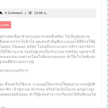
ander
0 Comment
|
13:08 น.
d
s.com
ย่างต่อเนื่อง ด้วยระบบการเล่นที่เสถียร ไม่เป็นอันตราย
ากกว่าเว็บทั่วไป จุดเด่นสำคัญคือระบบออโต้ที่ช่วยให้ผู้
แต่ขั้นตอน 13satan สมัคร ไปจนถึงกระบวนการทำรายการฝาก
บให้ใช้งานง่าย รองรับผู้เล่นเป็นจำนวนมากพร้อม นอกจากนี้
่อทดลองเล่นเกมต่างๆโดยไม่ต้องลงทุนก่อน ทำให้เว็บไซต์แห่ง
งผู้เล่นที่มีประสบการณ์
พรวมระบบบริการ
สุด ตั้งแต่เริ่มใช้งาน ระบบออโต้จะช่วยให้คุณสามารถปฏิบัติ
สมาชิก เข้าสู่ระบบ ฝากถอน หรือย้ายเงินในเกม ทุกอย่างถูก
งรอคอยแอดมินตอบ ทำให้ผู้เล่นสามารถเริ่มเล่นได้ทันทีแบบไม่
ะดับ