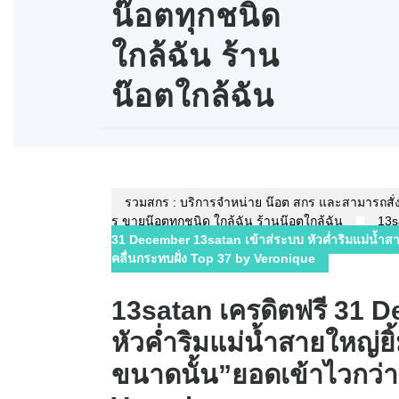
น๊อตทุกชนิด
ใกล้ฉัน ร้าน
น๊อตใกล้ฉัน
รวมสกรู : บริการจำหน่าย น๊อต สกรู และสามารถสั่
รู ขายน๊อตทุกชนิด ใกล้ฉัน ร้านน๊อตใกล้ฉัน
13s
31 December 13satan เข้าสู่ระบบ หัวค่ำริมแม่น้ำสา
คลื่นกระทบฝั่ง Top 37 by Veronique
13satan เครดิตฟรี 31 D
หัวค่ำริมแม่น้ำสายใหญ่ย
ขนาดนั้น”ยอดเข้าไวกว่าเ