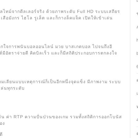
ลไทม์จากดีลเลอร์จริง ด้วยภาพระดับ Full HD ระบบเสถียร
สือมังกร ไฮโล รูเล็ต และก็กางล็คแจ็ค เปิดให้เข้าเล่น
อกถูกใจการพนันบอลออนไลน์ มวย บาสเกตบอล ไปจนถึงอี
มีอัตราจ่ายดี คิดบิลเร็ว และก็มีสถิติประกอบการตกลงใจ
เกมเลียนแบบเหตุการณ์ก็เป็นอีกหนึ่งจุดแข็ง มีภาพงาม ระบบ
เล่นทุกระดับ
ช่น ค่า RTP ความปั่นป่วนของเกม รวมทั้งสถิติการออกโบนัส
เอง
ดี