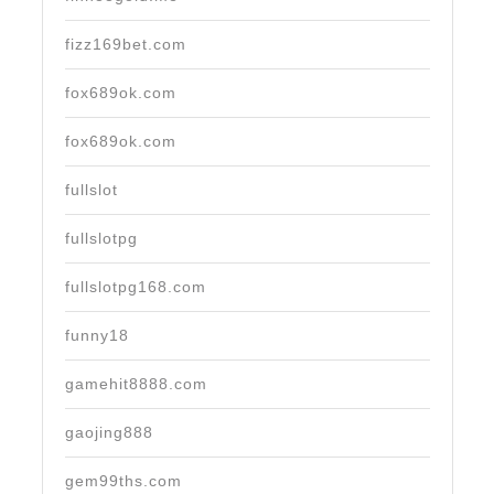
fizz169bet.com
fox689ok.com
fox689ok.com
fullslot
fullslotpg
fullslotpg168.com
funny18
gamehit8888.com
gaojing888
gem99ths.com