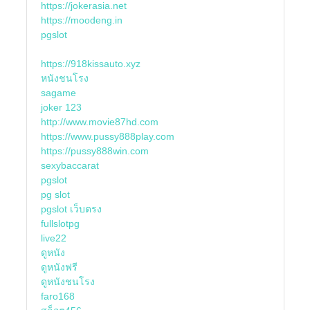
https://jokerasia.net
https://moodeng.in
pgslot
https://918kissauto.xyz
หนังชนโรง
sagame
joker 123
http://www.movie87hd.com
https://www.pussy888play.com
https://pussy888win.com
sexybaccarat
pgslot
pg slot
pgslot เว็บตรง
fullslotpg
live22
ดูหนัง
ดูหนังฟรี
ดูหนังชนโรง
faro168