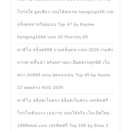
โปร่งใส ยูสเดียว เล่นได้ทุกเกม hengjing168 เกม
สล็อตหลายร้อยแบบ Top 47 by Kaylee
hengjing168d.com 10 กันยายน 69
คาสิโน สล็อต888 รวมสล็อตน่าเล่น 2026 เกมดัง
จากค่ายชั้นนำ พร้อมรายละเอียดครบทุกมิติ เว็บ
ตรง Jin888.asia ทดลองเล่น Top 45 by Xavier
22 webตรง AUG 2026
คาสิโน สล็อตเว็บตรง สล็อตเว็บตรง เครดิตฟรี
โปรโมชั่นแรง เล่นง่าย ถอนได้จริง เว็บเปิดใหม่
188Bets4.com เครดิตฟรี Top 100 by Elias 2