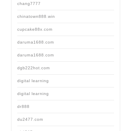
chang7777
chinatown888.win
cupcake88x.com
daruma1688.com
daruma1688.com
dgb222hot.com
digital learning
digital learning
dr888
du2477.com