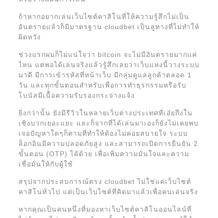
ถ้าหากอยากเล่นเว็บไซต์คาสิโนที่ให้ความรู้สึกไม่เป็น
อันตรายแล้วก็มีมาตรฐาน cloudbet เป็นลู่ทางที่ไม่ทำให้
ผิดหวัง
ช่วงแรกผมก็ไม่แน่ใจว่า bitcoin จะไม่มีอันตรายมากแค่
ไหน แต่พอได้เล่นจริงแล้วรู้สึกเลยว่าเว็บแห่งนี้วางระบบ
มาดี มีการเข้ารหัสที่หน้าเว็บ มีกลุ่มดูแลลูกค้าตลอด 1
วัน และทุกขั้นตอนสำหรับเพื่อการทำธุรกรรมหรือรับ
โบนัสมีเนื้อความรับรองกระจ่างแจ้ง
ยิ่งกว่านั้น ยังมีรีวิวในหลายเว็บต่างประเทศที่เอ๋ยถึงใน
เชิงบวกเยอะแยะ และก็จากที่ได้เล่นมาเองก็ยังไม่เคยพบ
เจอปัญหาใดๆก็ตามที่ทำให้ต้องไม่ค่อยสบายใจ ระบบ
ล็อกอินมีความปลอดภัยสูง และสามารถเปิดการยืนยัน 2
ขั้นตอน (OTP) ได้ด้วย เพื่อเพิ่มความมั่นใจและความ
เชื่อมั่นให้กับผู้ใช้
สรุปจากประสบการณ์ตรง cloudbet ไม่ใช่แค่เว็บไซต์
คาสิโนทั่วไป แต่เป็นเว็บไซต์ที่คิดมาแล้วเพื่อคนเล่นจริง
หากคุณเป็นคนหนึ่งที่มองหาเว็บไซต์คาสิโนออนไลน์ที่