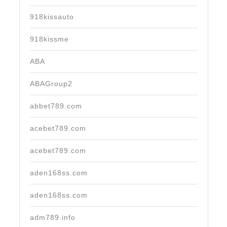
918kissauto
918kissme
ABA
ABAGroup2
abbet789.com
acebet789.com
acebet789.com
aden168ss.com
aden168ss.com
adm789.info