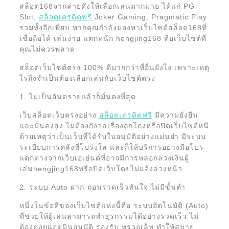
สล็อต168จากค่ายดังให้เลือกเล่นมากมาย ได้แก่ PG
Slot,
สล็อตเครดิตฟรี
Joker Gaming, Pragmatic Play
รวมทั้งอีกเพียบ หากคุณกำลังมองหาเว็บไซต์สล็อต168ที่
เชื่อถือได้ เล่นง่าย แตกหนัก hengjing168 คือเว็บไซต์ที่
คุณไม่ควรพลาด
สล็อตเว็บไซต์ตรง 100% ดีมากกว่าที่อื่นยังไง เพราะเหตุ
ไรถึงจำเป็นต้องเลือกเล่นกับเว็บไซต์ตรง
1. ไม่เป็นอันตรายแล้วก็มั่นคงที่สุด
เว็บสล็อตเว็บตรงอย่าง
สล็อตเครดิตฟรี
มีความยั่งยืน
และมั่นคงสูง ไม่ต้องกังวลเรื่องถูกโกงหรือปิดเว็บไซต์หนี
ด้วยเหตุว่าเป็นเว็บที่ได้รับใบอนุมัติอย่างแม่นยำ มีระบบ
ระเบียบการคลังที่โปร่งใส และก็ให้บริการอย่างมือโปร
แตกต่างจากเว็บเอเย่นต์ที่อาจมีการหลอกลวงเงินผู้
เล่นhengjing168หรือปิดเว็บโดยไม่แจ้งล่วงหน้า
2. ระบบ Auto ฝาก-ถอนรวดเร็วทันใจ ไม่มีขั้นต่ำ
หนึ่งในข้อดีของเว็บไซต์แห่งนี้คือ ระบบอัตโนมัติ (Auto)
ที่ช่วยให้ผู้เล่นสามารถทำธุรกรรมได้อย่างรวดเร็ว ไม่
ต้องคอยแอดมินอนุมัติ รองรับ ทรูวอเล็ท ทำให้สบาย