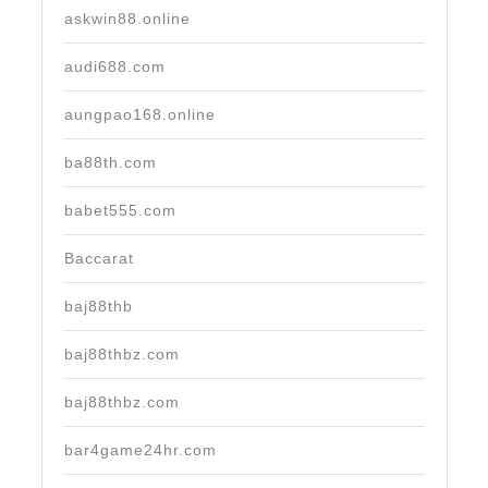
askwin88.online
audi688.com
aungpao168.online
ba88th.com
babet555.com
Baccarat
baj88thb
baj88thbz.com
baj88thbz.com
bar4game24hr.com