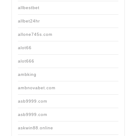
allbestbet
allbet24hr
allone745s.com
alot66
alot666
ambking
ambnovabet.com
asb9999.com
asb9999.com
askwin88.online