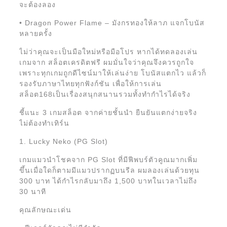
จะต้องลอง
• Dragon Power Flame – มังกรทองให้ลาภ แจกโบนัส
หลายครั้ง
ไม่ว่าคุณจะเป็นมือใหม่หรือมือโปร หากได้ทดลองเล่น
เกมจาก สล็อตเครดิตฟรี ผมมั่นใจว่าคุณจึงควรถูกใจ
เพราะทุกเกมถูกดีไซน์มาให้เล่นง่าย โบนัสแตกไว แล้วก็
รองรับภาษาไทยทุกฟังก์ชัน เพื่อให้การเล่น
สล็อต168เป็นเรื่องสนุกสนานรวมทั้งทำกำไรได้จริง
ชี้แนะ 3 เกมสล็อต จากค่ายชั้นนำ ยืนยันแตกง่ายจริง
ไม่ต้องทำเทิร์น
1. Lucky Neko (PG Slot)
เกมแมวนำโชคจาก PG Slot ที่มีฟีพบร์ตัวคูณมากเพิ่ม
ขึ้นเมื่อใดก็ตามมีแมวปรากฏบนรีล ผมลองเล่นด้วยทุน
300 บาท ได้กำไรกลับมาถึง 1,500 บาทในเวลาไม่ถึง
30 นาที
คุณลักษณะเด่น