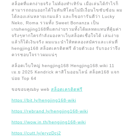
สล็อตที่แตกง่ายจริง ไม่ต้องทำเทิร์น เมื่อเล่นได้กำไรก็
สามารถถอนออกได้ในทันทีโดยไม่มีเงื่อนไขซับซ้อน ผม
ได้ลองเล่นหลายเกมแล้ว และก็ขอการันตีว่า Lucky
Neko, Roma รวมทั้ง Sweet Bonanza เป็น
เกมhengjing168ที่แตกง่ายรวมทั้งได้ผลทดแทนที่คุ้มค่า
จริงๆหากใครกำลังมองหาเว็บสล็อตเชื่อใจได้ เล่นง่าย
แล้วก็ได้เงินจริง ผมแนะนำให้ทดลองสมัครและเล่นที่
hengjing168 สล็อตเครดิตฟรี ด้วยตัวเอง รับรองว่าจึง
ควรชอบใจราวผมแน่ๆ
สล็อตเว็บใหญ่ hengjing168 Hengjing168.wiki 11
เม.ย 2025 Kendrick คาสิโนออนไลน์ สล็อต168 แจก
บ่อย Top 64
ขอขอบคุณby web
สล็อตเครดิตฟรี
https://bit.ly/hengjing168-wiki
https://rebrand.ly/hengjing168-wiki
https://wow.in.th/hengjing168-wiki
https://cutt.ly/eryzDcj2