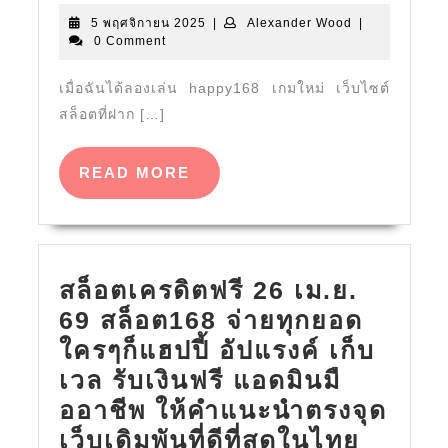
happy
21
5
Alexander
5 พฤศจิกายน 2025
|
Alexander Wood
|
30
พฤศจิกายน
Wood
0 Comment
JAN
2025
2568
เมื่อฉันได้ลองเล่น happy168 เกมใหม่ เว็บไซต์
สล็อตที่ฝาก […]
happ
ทำดี
READ
READ MORE
ทำ
MORE
ถึง
ยืน
1
สล็อตเครดิตฟรี 26 เม.ย.
เรื่อง
69 สล็อต168 จ่ายทุกยอด
แจก
ใครๆก็แฮปปี้ อัปแรงค์ เก็บ
เครดิ
เวล รับเงินฟรี แอดมินมื
ฟรี
ออาชีพ ให้คำแนะนำตรงจุด
โบนัส
เว็บเดิมพันที่ดีที่สุดในไทย