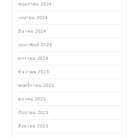
พฤษภาคม 2024
เมษายน 2024
มีนาคม 2024
กุมภาพันธ์ 2024
มกราคม 2024
ธันวาคม 2023
พฤศจิกายน 2023
ตุลาคม 2023
กันยายน 2023
สิงหาคม 2023