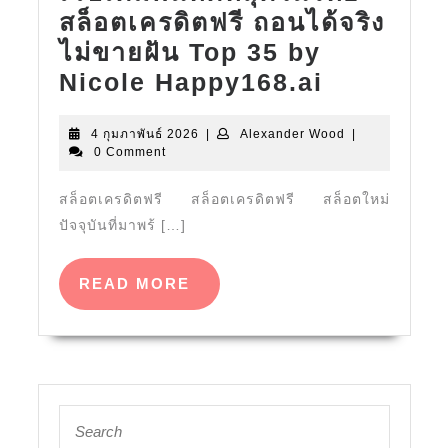
ฟรี
สล็อตเครดิตฟรี ถอนได้จริง
ไม่
ไม่ขายฝัน Top 35 by
ต้อง
สล็อต
Nicole Happy168.ai
ทำ
เครดิต
เทิร์น
4
Alexander
4 กุมภาพันธ์ 2026
|
Alexander Wood
|
ฟรี
ระบบ
กุมภาพันธ์
Wood
0 Comment
26
2026
ทัน
เม.ย.
สล็อตเครดิตฟรี สล็อตเครดิตฟรี สล็อตใหม่
สมัย
ปัจจุบันที่มาพร้ […]
69
ระดับ
สล็อต168
หัว
READ
READ MORE
จ่าย
แถว
MORE
ทุก
Pgslo
ยอด
,
ใครๆ
Slotx
ก็
Search
,
แฮปปี้
for: