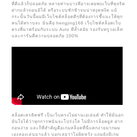
ที่ดีแล้วก็ปลอดภัย หลายท่านบางทีอาจเคยพบเว็บที่ทุจริต
ฝากแล้วถอนมิได้ หรือระบบชักช้าจนน่าหงุดหงิด แม้
กระนั้นวันนี้ผมมีเว็บไซต์สล็อตดีๆที่ต้องการชี้แนะให้ทุก
คนได้ทราบจะ นั่นคือ hengjing168 เว็บไซต์สล็อตเว็บ
ตรงที่มาพร้อมกับระบบ Auto ที่ล้ำสมัย รองรับทรูวอเล็ท
และการันตีความปลอดภัย 100%
สล็อตเครดิตฟรี เป็นเว็บตรงไม่ผ่านเอเย่นต์ ทำให้มั่นอก
มั่นใจได้ว่าทุกการพนันจะโปร่งใส ไม่มีการล็อคยูส ฝาก
ถอนง่าย และก็ที่สำคัญคือเกมสล็อตที่นี่แตกง่ายมากผม
เองลองเล่นมาแล้ว บอกเลยว่าไม่ผิดหวัง แถมยังมีเกม