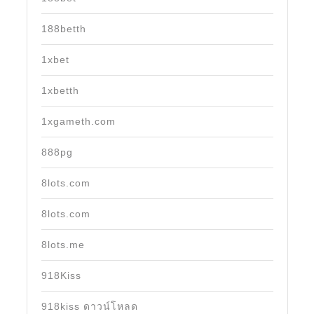
188betth
1xbet
1xbetth
1xgameth.com
888pg
8lots.com
8lots.com
8lots.me
918Kiss
918kiss ดาวน์โหลด