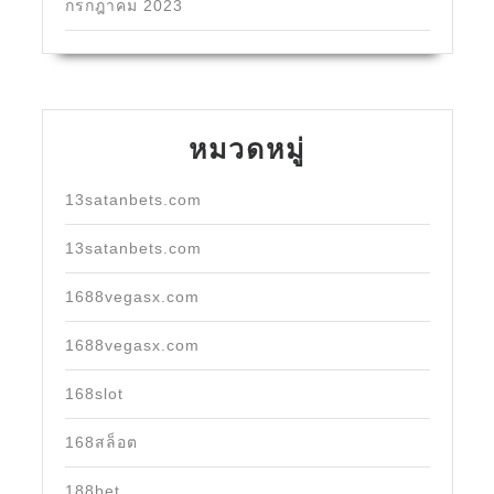
กรกฎาคม 2023
หมวดหมู่
13satanbets.com
13satanbets.com
1688vegasx.com
1688vegasx.com
168slot
168สล็อต
188bet