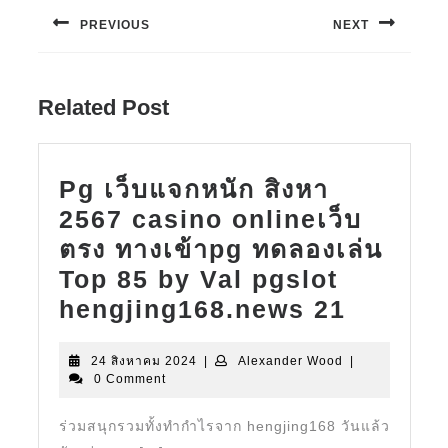
เรื่อง
PREVIOUS
NEXT
Previous
Next
post:
post:
Related Post
Pg เว็บแจกหนัก สิงหา
2567 casino onlineเว็บ
ตรง ทางเข้าpg ทดลองเล่น
Top 85 by Val pgslot
Pg
hengjing168.news 21
เว็บ
24
Alexander
24 สิงหาคม 2024
|
Alexander Wood
|
แจก
สิงหาคม
Wood
0 Comment
หนัก
2024
สิง
ร่วมสนุกรวมทั้งทำกำไรจาก hengjing168 วันแล้ว