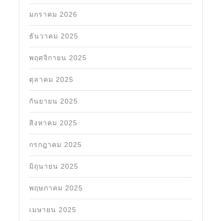
มกราคม 2026
ธันวาคม 2025
พฤศจิกายน 2025
ตุลาคม 2025
กันยายน 2025
สิงหาคม 2025
กรกฎาคม 2025
มิถุนายน 2025
พฤษภาคม 2025
เมษายน 2025