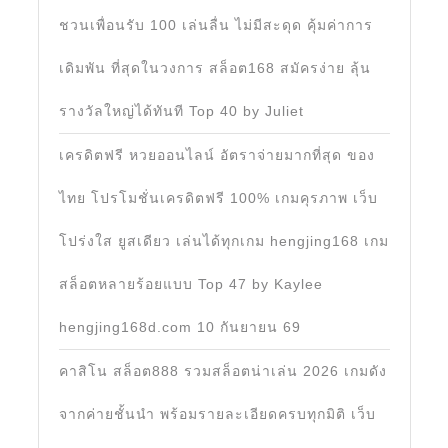
ชวนเพื่อนรับ 100 เล่นลื่น ไม่มีสะดุด คุ้มค่าการ
เดิมพัน ที่สุดในวงการ สล็อต168 สมัครง่าย ลุ้น
รางวัลใหญ่ได้ทันที Top 40 by Juliet
เครดิตฟรี หวยออนไลน์ อัตราจ่ายมากที่สุด ของ
ไทย โปรโมชั่นเครดิตฟรี 100% เกมคุรภาพ เว็บ
โปร่งใส ยูสเดียว เล่นได้ทุกเกม hengjing168 เกม
สล็อตหลายร้อยแบบ Top 47 by Kaylee
hengjing168d.com 10 กันยายน 69
คาสิโน สล็อต888 รวมสล็อตน่าเล่น 2026 เกมดัง
จากค่ายชั้นนำ พร้อมรายละเอียดครบทุกมิติ เว็บ