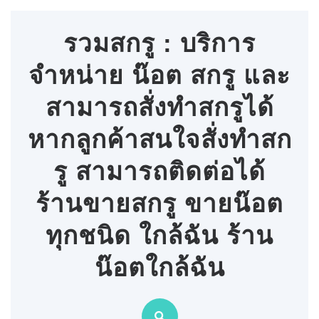
Skip
to
รวมสกรู : บริการ
content
จำหน่าย น๊อต สกรู และ
สามารถสั่งทำสกรูได้
หากลูกค้าสนใจสั่งทำสก
รู สามารถติดต่อได้
ร้านขายสกรู ขายน๊อต
ทุกชนิด ใกล้ฉัน ร้าน
น๊อตใกล้ฉัน