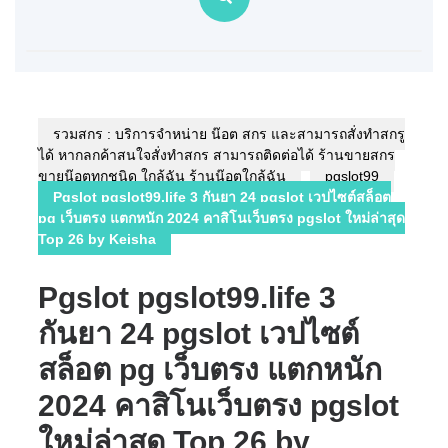
รวมสกรู : บริการจำหน่าย น๊อต สกรู และสามารถสั่งทำสกรู
ได้ หากลูกค้าสนใจสั่งทำสกรู สามารถติดต่อได้ ร้านขายสกรู
ขายน๊อตทุกชนิด ใกล้ฉัน ร้านน๊อตใกล้ฉัน
pgslot99
Pgslot pgslot99.life 3 กันยา 24 pgslot เวปไซต์สล็อต
pg เว็บตรง แตกหนัก 2024 คาสิโนเว็บตรง pgslot ใหม่ล่าสุด
Top 26 by Keisha
Pgslot pgslot99.life 3
กันยา 24 pgslot เวปไซต์
สล็อต pg เว็บตรง แตกหนัก
2024 คาสิโนเว็บตรง pgslot
ใหม่ล่าสุด Top 26 by