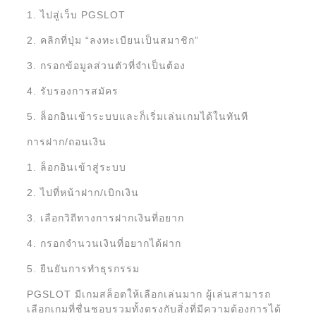
1. ไปสู่เว็บ PGSLOT
2. คลิกที่ปุ่ม “ลงทะเบียนเป็นสมาชิก”
3. กรอกข้อมูลส่วนตัวที่จำเป็นต้อง
4. รับรองการสมัคร
5. ล็อกอินเข้าระบบและก็เริ่มเล่นเกมได้ในทันที
การฝาก/ถอนเงิน
1. ล็อกอินเข้าสู่ระบบ
2. ไปที่หน้าฝาก/เบิกเงิน
3. เลือกวิถีทางการฝากเงินที่อยาก
4. กรอกจำนวนเงินที่อยากได้ฝาก
5. ยืนยันการทำธุรกรรม
PGSLOT มีเกมสล็อตให้เลือกเล่นมาก ผู้เล่นสามารถ
เลือกเกมที่ชื่นชอบรวมทั้งตรงกับสิ่งที่มีความต้องการได้