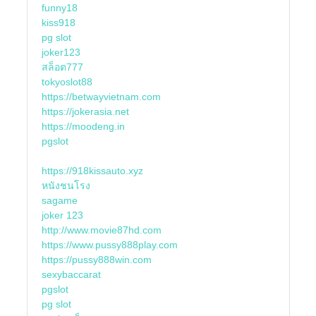
เกม
funny18
แท้
kiss918
pg slot
แน่นอน
joker123
Top
สล็อต777
tokyoslot88
1
https://betwayvietnam.com
by
https://jokerasia.net
Bart
https://moodeng.in
pgslot
pgslot99.wor
https://918kissauto.xyz
หนังชนโรง
sagame
joker 123
http://www.movie87hd.com
https://www.pussy888play.com
https://pussy888win.com
sexybaccarat
pgslot
pg slot