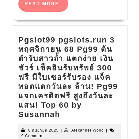
READ
READ MORE
โบนั
MORE
แตก
ง่าย
เล่น
Pgslot99 pgslots.run 3
ได้
พฤศจิกายน 68 Pg99 ต้น
ทุก
ตำรับสาวถ้ำ แตกง่าย เงิน
เกม
ชัวร์ เช็คอินรับทรัพย์ 300
สล็อ
ฟรี มีใบเซอร์รับรอง แจ็ค
มือ
พอตแตกวันละ ล้าน! Pg99
ถือ
แจกเครดิตฟรี สูงถึงวันละ
Top
แสน! Top 60 by
36
Pgslot99
Susannah
by
pgslots.run
Tia
8
Alexander
8 กันยายน 2025
|
Alexander Wood
|
3
กันยายน
Wood
0 Comment