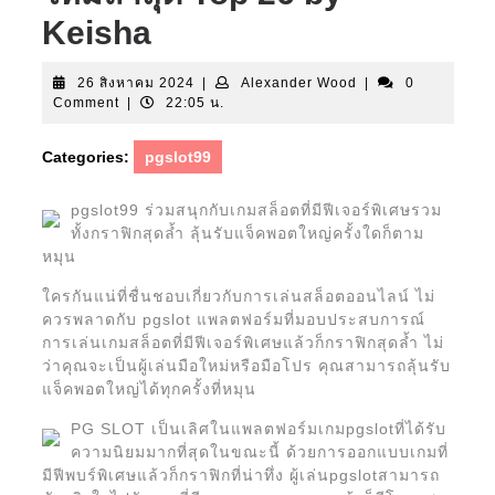
Keisha
26
Alexander
26 สิงหาคม 2024
|
Alexander Wood
|
0
สิงหาคม
Wood
Comment
|
22:05 น.
2024
Categories:
pgslot99
pgslot99 ร่วมสนุกกับเกมสล็อตที่มีฟีเจอร์พิเศษรวม
ทั้งกราฟิกสุดล้ำ ลุ้นรับแจ็คพอตใหญ่ครั้งใดก็ตาม
หมุน
ใครกันแน่ที่ชื่นชอบเกี่ยวกับการเล่นสล็อตออนไลน์ ไม่
ควรพลาดกับ pgslot แพลตฟอร์มที่มอบประสบการณ์
การเล่นเกมสล็อตที่มีฟีเจอร์พิเศษแล้วก็กราฟิกสุดล้ำ ไม่
ว่าคุณจะเป็นผู้เล่นมือใหม่หรือมือโปร คุณสามารถลุ้นรับ
แจ็คพอตใหญ่ได้ทุกครั้งที่หมุน
PG SLOT เป็นเลิศในแพลตฟอร์มเกมpgslotที่ได้รับ
ความนิยมมากที่สุดในขณะนี้ ด้วยการออกแบบเกมที่
มีฟีพบร์พิเศษแล้วก็กราฟิกที่น่าทึ่ง ผู้เล่นpgslotสามารถ