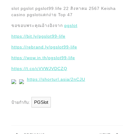
slot pgslot pgslot99.life 22 สิงหาคม 2567 Keisha
casino pgslotแตกง่าย Top 47
ขอขอบพระคุณอ้างอิงจาก
pgslot
https://bit.ly/pgslot99-life
https://rebrand.ly/pgslot99-life
https://wow.in.th/pgslot99-life
https://t.co/cVVWJVDCZQ
https://shorturl.asia/2nCJU
PGSlot
ป้ายกำกับ:
แนะแนว
เรื่อง