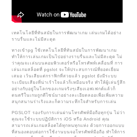
เทคโนโลยีที่ทันสมัยในการพัฒนาเกม เล่นเกมได้อย่าง
ราบรื่นและไม่มีสะดุด
ทางเข้าpg ใช้เทคโนโลยีที่ทันสมัยในการพัฒนาเกม
ทำให้การเล่นเกมเป็นไปอย่างราบรื่นและไม่มีสะดุด ไม่
ว่าคุณจะเล่นบนคอมพิวเตอร์หรือโทรศัพท์เคลื่อนที่ การ
เล่นเกมสล็อตที่ pgslot จะให้ประสบการณ์ที่ยอดเยี่ยม
เสมอ เว้นเสียแต่กราฟิกที่สวยแล้ว pgslot ยังมีระบบ
ระเบียบเสียงที่น่าเร้าใจแล้วก็เหมือนจริง ทำให้ผู้เล่นรู้สึก
อย่างกับอยู่ในโลกของเกมจริงๆเสียงเอฟเฟกต์แล้วก็
ดนตรีในเกมถูกดีไซน์มาอย่างละเอียดลออเพื่อเพิ่มความ
สนุกสนานร่าเริงและก็ความระทึกใจสำหรับการเล่น
PGSLOT รองรับการเล่นผ่านโทรศัพท์มือถือทุกรุ่น ไม่ว่า
คุณจะใช้ระบบปฏิบัติการ iOS หรือ Android คุณ
สามารถเล่นเกมสล็อตได้ทุกหนทุกแห่ง ด้วยการออกแบบ
ที่สนองตอบต่อการใช้งานบนจอโทรศัพท์มือถือ ทำให้การ