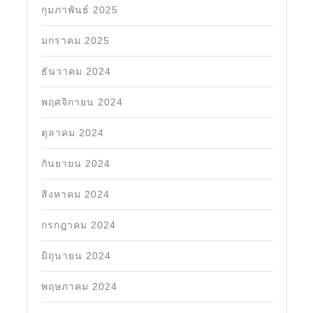
กุมภาพันธ์ 2025
มกราคม 2025
ธันวาคม 2024
พฤศจิกายน 2024
ตุลาคม 2024
กันยายน 2024
สิงหาคม 2024
กรกฎาคม 2024
มิถุนายน 2024
พฤษภาคม 2024