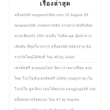
เรื่องล่าสุด
สล็อต168 tangtem168e.com 10 August 69
tangtem168 เกมสดภาพชัด บรรยากาศพรีเมียม
ชวนเพื่อนรับ 100 เล่นลื่น ไม่มีสะดุด คุ้มค่าการ
เดิมพัน ที่สุดในวงการ สล็อต168 สมัครง่าย ลุ้น
รางวัลใหญ่ได้ทันที Top 40 by Juliet
เครดิตฟรี หวยออนไลน์ อัตราจ่ายมากที่สุด ของ
ไทย โปรโมชั่นเครดิตฟรี 100% เกมคุรภาพ เว็บ
โปร่งใส ยูสเดียว เล่นได้ทุกเกม hengjing168 เกม
สล็อตหลายร้อยแบบ Top 47 by Kaylee
hengjing168d.com 10 กันยายน 69