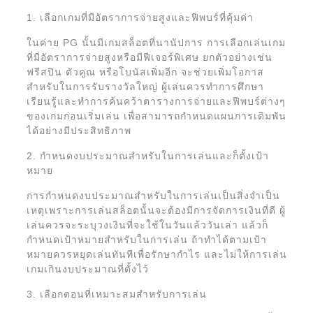
1. เลือกเกมที่มีอัตราการจ่ายสูงและฟีพบร์ที่คุ้มค่า
ในค่าย PG นั้นมีเกมสล็อตที่นานัปการ การเลือกเล่นเกม
ที่มีอัตราการจ่ายสูงหรือมีฟีเจอร์พิเศษ ยกตัวอย่างเช่น
ฟรีสปิน ตัวคูณ หรือโบนัสเพิ่มอีก จะช่วยเพิ่มโอกาส
สำหรับในการรับรางวัลใหญ่ ผู้เล่นควรทำการศึกษา
เรียนรู้และทำการค้นคว้าตารางการจ่ายและฟีพบร์ต่างๆ
ของเกมก่อนเริ่มเล่น เพื่อสามารถกำหนดแผนการเดิมพัน
ได้อย่างมีประสิทธิภาพ
2. กำหนดงบประมาณสำหรับในการเล่นและก็ตั้งเป้า
หมาย
การกำหนดงบประมาณสำหรับในการเล่นเป็นสิ่งจำเป็น
เหตุเพราะการเล่นสล็อตนั้นจะต้องมีการจัดการเงินที่ดี ผู้
เล่นควรจะระบุวงเงินที่จะใช้ในวันแล้ววันเล่า แล้วก็
กำหนดเป้าหมายสำหรับในการเล่น ถ้าทำได้ตามเป้า
หมายควรหยุดเล่นทันทีเพื่อรักษากำไร และไม่ให้การเล่น
เกมเกินงบประมาณที่ตั้งไว้
3. เลือกตอนที่เหมาะสมสำหรับการเล่น