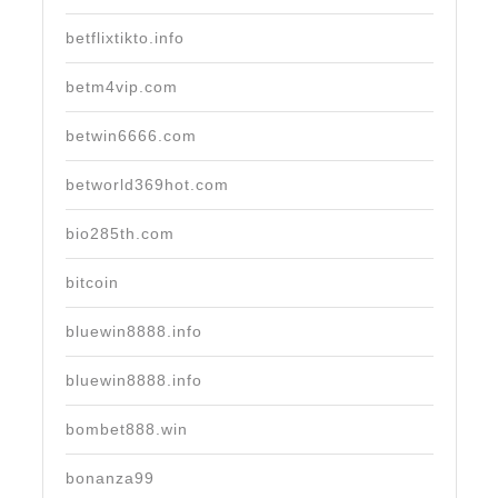
betflixtikto.info
betm4vip.com
betwin6666.com
betworld369hot.com
bio285th.com
bitcoin
bluewin8888.info
bluewin8888.info
bombet888.win
bonanza99