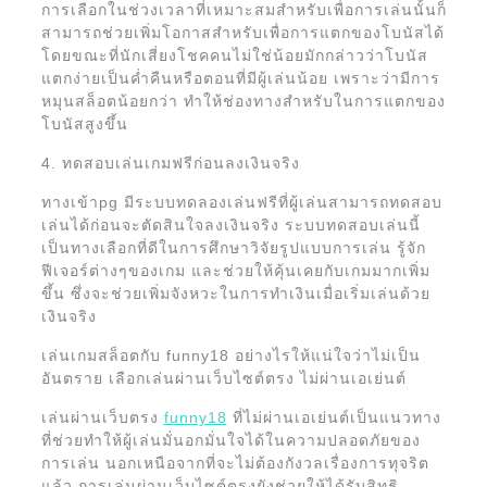
การเลือกในช่วงเวลาที่เหมาะสมสำหรับเพื่อการเล่นนั้นก็
สามารถช่วยเพิ่มโอกาสสำหรับเพื่อการแตกของโบนัสได้
โดยขณะที่นักเสี่ยงโชคคนไม่ใช่น้อยมักกล่าวว่าโบนัส
แตกง่ายเป็นค่ำคืนหรือตอนที่มีผู้เล่นน้อย เพราะว่ามีการ
หมุนสล็อตน้อยกว่า ทำให้ช่องทางสำหรับในการแตกของ
โบนัสสูงขึ้น
4. ทดสอบเล่นเกมฟรีก่อนลงเงินจริง
ทางเข้าpg มีระบบทดลองเล่นฟรีที่ผู้เล่นสามารถทดสอบ
เล่นได้ก่อนจะตัดสินใจลงเงินจริง ระบบทดสอบเล่นนี้
เป็นทางเลือกที่ดีในการศึกษาวิจัยรูปแบบการเล่น รู้จัก
ฟีเจอร์ต่างๆของเกม และช่วยให้คุ้นเคยกับเกมมากเพิ่ม
ขึ้น ซึ่งจะช่วยเพิ่มจังหวะในการทำเงินเมื่อเริ่มเล่นด้วย
เงินจริง
เล่นเกมสล็อตกับ funny18 อย่างไรให้แน่ใจว่าไม่เป็น
อันตราย เลือกเล่นผ่านเว็บไซต์ตรง ไม่ผ่านเอเย่นต์
เล่นผ่านเว็บตรง
funny18
ที่ไม่ผ่านเอเย่นต์เป็นแนวทาง
ที่ช่วยทำให้ผู้เล่นมั่นอกมั่นใจได้ในความปลอดภัยของ
การเล่น นอกเหนือจากที่จะไม่ต้องกังวลเรื่องการทุจริต
แล้ว การเล่นผ่านเว็บไซต์ตรงยังช่วยให้ได้รับสิทธิ