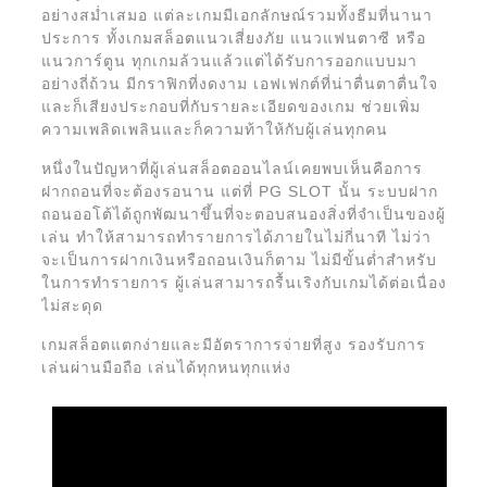
อย่างสม่ำเสมอ แต่ละเกมมีเอกลักษณ์รวมทั้งธีมที่นานา
ประการ ทั้งเกมสล็อตแนวเสี่ยงภัย แนวแฟนตาซี หรือ
แนวการ์ตูน ทุกเกมล้วนแล้วแต่ได้รับการออกแบบมา
อย่างถี่ถ้วน มีกราฟิกที่งดงาม เอฟเฟกต์ที่น่าตื่นตาตื่นใจ
และก็เสียงประกอบที่กับรายละเอียดของเกม ช่วยเพิ่ม
ความเพลิดเพลินและก็ความท้าให้กับผู้เล่นทุกคน
หนึ่งในปัญหาที่ผู้เล่นสล็อตออนไลน์เคยพบเห็นคือการ
ฝากถอนที่จะต้องรอนาน แต่ที่ PG SLOT นั้น ระบบฝาก
ถอนออโต้ได้ถูกพัฒนาขึ้นที่จะตอบสนองสิ่งที่จำเป็นของผู้
เล่น ทำให้สามารถทำรายการได้ภายในไม่กี่นาที ไม่ว่า
จะเป็นการฝากเงินหรือถอนเงินก็ตาม ไม่มีขั้นต่ำสำหรับ
ในการทำรายการ ผู้เล่นสามารถรื้นเริงกับเกมได้ต่อเนื่อง
ไม่สะดุด
เกมสล็อตแตกง่ายและมีอัตราการจ่ายที่สูง รองรับการ
เล่นผ่านมือถือ เล่นได้ทุกหนทุกแห่ง