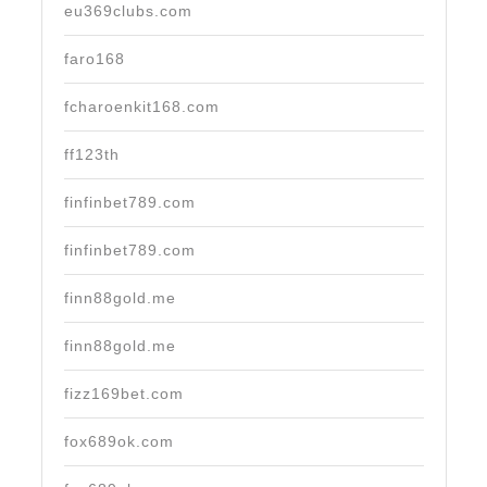
eu369clubs.com
faro168
fcharoenkit168.com
ff123th
finfinbet789.com
finfinbet789.com
finn88gold.me
finn88gold.me
fizz169bet.com
fox689ok.com