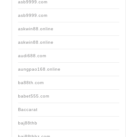
asb9999.com
asb9999.com
askwin88.online
askwin88.online
audi688.com
aungpao168.online
ba88th.com
babet555.com
Baccarat
baj88thb
baj88thbz.com